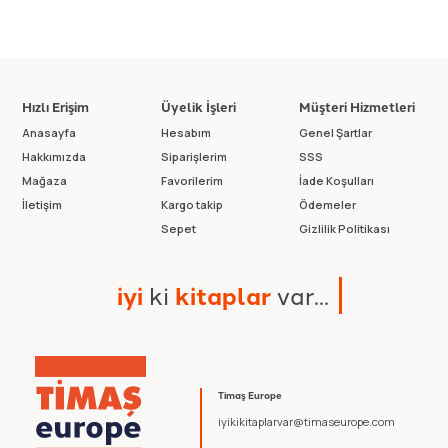
Hızlı Erişim
Üyelik İşleri
Müşteri Hizmetleri
Anasayfa
Hesabım
Genel Şartlar
Hakkımızda
Siparişlerim
SSS
Mağaza
Favorilerim
İade Koşulları
İletişim
Kargo takip
Ödemeler
Sepet
Gizlilik Politikası
i
y
i
k
i
k
i
t
a
p
l
a
r
v
a
r
.
.
.
Timaş Europe
iyikikitaplarvar@timaseurope.com