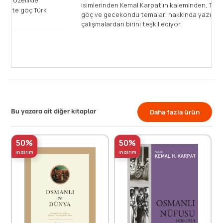
isimle
1950'lerden sonra ortaya çıkan kırdan kente göç Türk
göç ve
modernleşmesinin en [...]
çalışm
Devamını Oku
Bu yazara ait diğer kitaplar
Daha fazla ürün
50%
50%
indirim
indirim