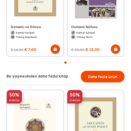
Osmanlı ve Dünya
Osmanlı Nüfusu
Kemal Karpat
Kemal Karpat
Timaş Akademi
Timaş Tarih
€
7,00
€
15,00
€
14,00
€
30,00
Bu yayınevinden daha fazla kitap
Daha fazla ürün
50%
50%
indirim
indirim