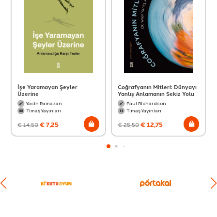
İşe Yaramayan Şeyler
Coğrafyanın Mitleri: Dünyayı
Üzerine
Yanlış Anlamanın Sekiz Yolu
Yasin Ramazan
Paul Richardson
Timaş Yayınları
Timaş Yayınları
€
7,25
€
12,75
€
14,50
€
25,50