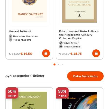
Manevi Saltanat
Education and State Policy in
the Nineteenth-Century
Hemedani Hemedani
Ottoman Empire
Timaş Akademi
Vehbi Baysan
Timaş Akademi
€
16,50
€
18,75
€
33,00
€
37,50
Aynı kategorideki ürünler
Daha fazla ürün
50%
50%
indirim
indirim