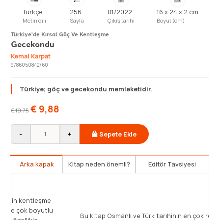
Türkçe
256
01/2022
16 x 24 x 2 cm
Metin dili
Sayfa
Çıkış tarihi
Boyut (cm)
Türkiye'de Kırsal Göç Ve Kentleşme
Gecekondu
Kemal Karpat
9786050842760
Türkiye; göç ve gecekondu memleketidir.
€
9,88
€
19,75
-
+
Sepete Ekle
Arka kapak
Kitap neden önemli?
Editör Tavsiyesi
Kemal H. Karpat bu çalışmasında; Türkiye'nin kentleşme
problematiğini göç literatürü çerçevesinde çok boyutlu
Bu kit
bir şekilde değerlendirmektedir. Türkiye'de özellikle