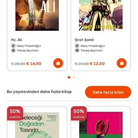
Hz. Ali
Şeyh Şamil
Okay Tiryakioğlu
Okay Tiryakioğlu
Timaş Yayınları
Timaş Yayınları
€
14,00
€
12,00
€
28,00
€
24,00
Bu yayınevinden daha fazla kitap
Daha fazla ürün
50%
50%
indirim
indirim