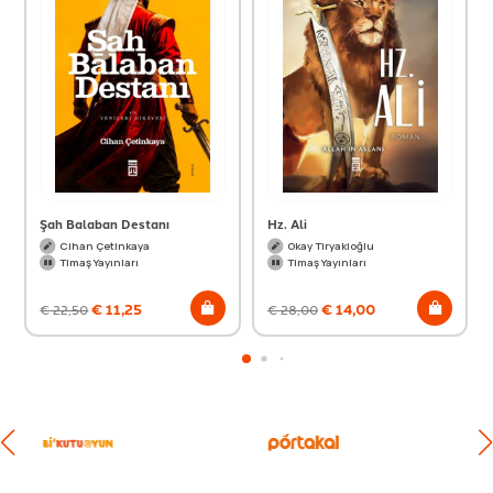
Şah Balaban Destanı
Hz. Ali
Cihan Çetinkaya
Okay Tiryakioğlu
Timaş Yayınları
Timaş Yayınları
€
11,25
€
14,00
€
22,50
€
28,00