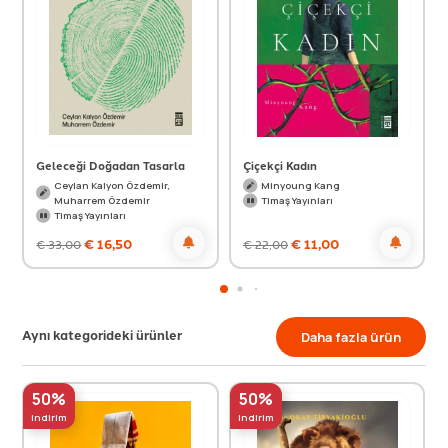
Geleceği Doğadan Tasarla
Çiçekçi Kadın
Ceylan Kalyon Özdemir,
Minyoung Kang
Muharrem Özdemir
Timaş Yayınları
Timaş Yayınları
€
16,50
€
11,00
€
33,00
€
22,00
Aynı kategorideki ürünler
Daha fazla ürün
50%
50%
indirim
indirim