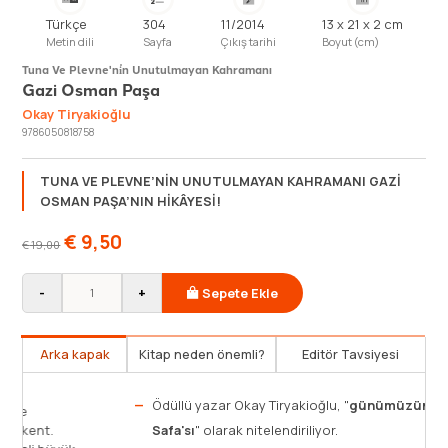
Türkçe
304
11/2014
13 x 21 x 2 cm
Metin dili
Sayfa
Çıkış tarihi
Boyut (cm)
Tuna Ve Plevne'ni̇n Unutulmayan Kahramanı
Gazi Osman Paşa
Okay Tiryakioğlu
9786050818758
TUNA VE PLEVNE’NİN UNUTULMAYAN KAHRAMANI GAZİ
OSMAN PAŞA’NIN HİKÂYESİ!
€
9,50
€
19,00
-
+
Sepete Ekle
Arka kapak
Kitap neden önemli?
Editör Tavsiyesi
Plevne, Tuna Nehri kıyısında, içinde Bulgarlar ve
Osmanlıların kardeşçe yaşadığı küçük, şirin bir kent.