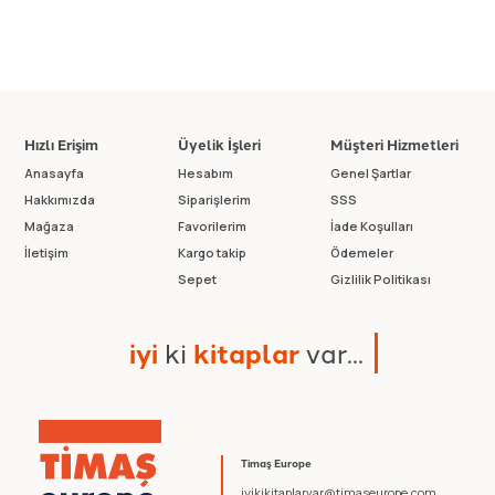
Hızlı Erişim
Üyelik İşleri
Müşteri Hizmetleri
Anasayfa
Hesabım
Genel Şartlar
Hakkımızda
Siparişlerim
SSS
Mağaza
Favorilerim
İade Koşulları
İletişim
Kargo takip
Ödemeler
Sepet
Gizlilik Politikası
i
y
i
k
i
k
i
t
a
p
l
a
r
v
a
r
.
.
.
Timaş Europe
iyikikitaplarvar@timaseurope.com