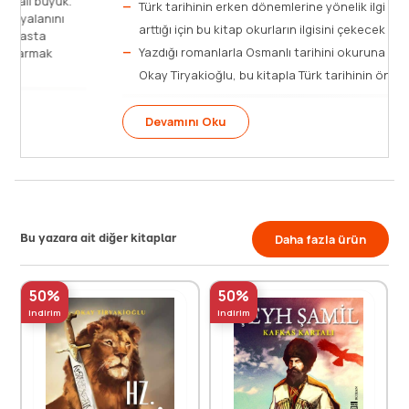
Plevne küçük ama Rus Çarı II. Aleksandır’ın hayali büyük.
Dünyaya, Bulgarların Osmanlılarca katledildiği yalanını
yayıp burayı işgal etmek niyetinde… Osmanlı ‘hasta
adam’sa ve Plevne küçük bir kentse, bunu başarmak
çocuk oyuncağı diye düşünür [...]
Devamını Oku
Bu yazara ait diğer kitaplar
Daha fazla ürün
50%
50%
indirim
indirim