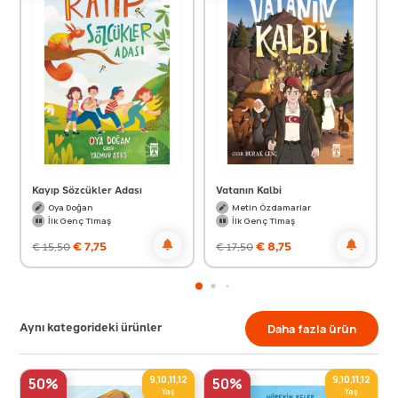
Kayıp Sözcükler Adası
Vatanın Kalbi
Oya Doğan
Metin Özdamarlar
İlk Genç Timaş
İlk Genç Timaş
€
7,75
€
8,75
€
15,50
€
17,50
Aynı kategorideki ürünler
Daha fazla ürün
9,10,11,12
9,10,11,12
50%
50%
Yaş
Yaş