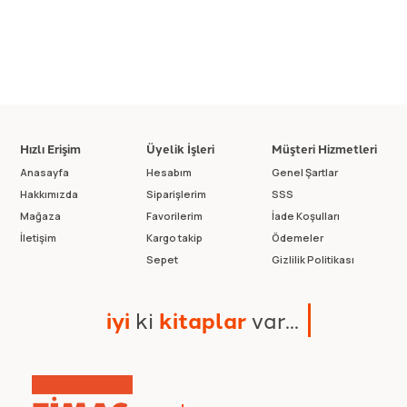
Hızlı Erişim
Üyelik İşleri
Müşteri Hizmetleri
Anasayfa
Hesabım
Genel Şartlar
Hakkımızda
Siparişlerim
SSS
Mağaza
Favorilerim
İade Koşulları
İletişim
Kargo takip
Ödemeler
Sepet
Gizlilik Politikası
i
y
i
k
i
k
i
t
a
p
l
a
r
v
a
r
.
.
.