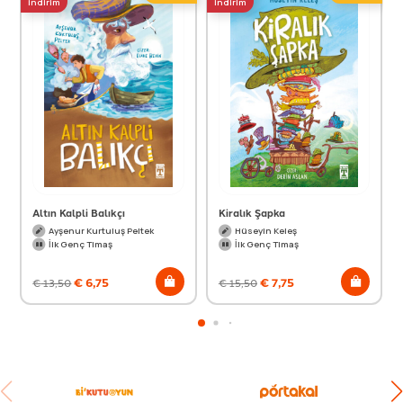
indirim
indirim
Altın Kalpli Balıkçı
Kiralık Şapka
Ayşenur Kurtuluş Peltek
Hüseyin Keleş
İlk Genç Timaş
İlk Genç Timaş
€
6,75
€
7,75
€
13,50
€
15,50