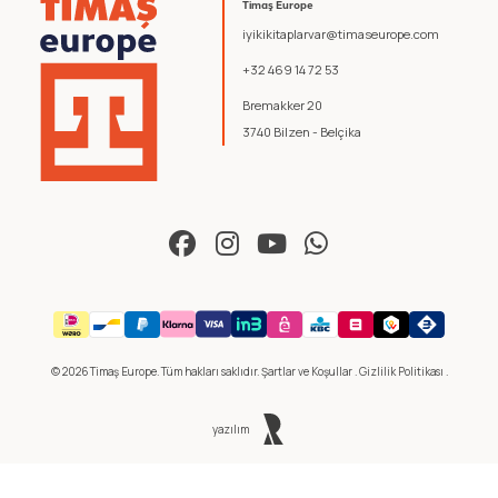
Timaş Europe
iyikikitaplarvar@timaseurope.com
+32 469 14 72 53
Bremakker 20
3740 Bilzen - Belçika
© 2026 Timaş Europe. Tüm hakları saklıdır.
Şartlar ve Koşullar
.
Gizlilik Politikası
.
yazılım