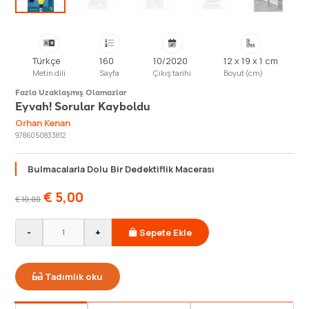
Türkçe
160
10/2020
12 x 19 x 1 cm
Metin dili
Sayfa
Çıkış tarihi
Boyut (cm)
Fazla Uzaklaşmış Olamazlar
Eyvah! Sorular Kayboldu
Orhan Kenan
9786050833812
Bulmacalarla Dolu Bir Dedektiflik Macerası
€
5,00
€
10,00
-
+
Sepete Ekle
Tadımlık oku