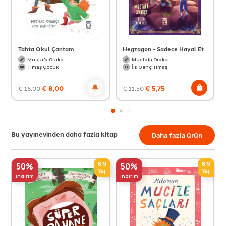
Tahta Okul Çantam
Hegzagon - Sadece Hayal Et
Mustafa Orakçı
Mustafa Orakçı
Timaş Çocuk
İlk Genç Timaş
€
8,00
€
5,75
€
16,00
€
11,50
Bu yayınevinden daha fazla kitap
Daha fazla ürün
8,9
8,9
50%
50%
Yaş
Yaş
indirim
indirim