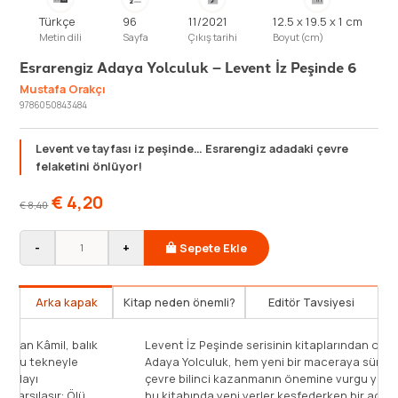
Türkçe
96
11/2021
12.5 x 19.5 x 1 cm
Metin dili
Sayfa
Çıkış tarihi
Boyut (cm)
Esrarengiz Adaya Yolculuk – Levent İz Peşinde 6
Mustafa Orakçı
9786050843484
Levent ve tayfası iz peşinde… Esrarengiz adadaki çevre
felaketini önlüyor!
€
4,20
€
8,40
-
+
Sepete Ekle
Arka kapak
Kitap neden önemli?
Editör Tavsiyesi
Adada çiğ köfteci bulamadığı için surat asan Kâmil, balık
Leven
tutmaya karar verir. Kısa zamanda bulduğu tekneyle
Adaya
tayfayı da geziye çıkarır. Tayfa, ufak bir adayı
çevre
keşfederken hiç beklemedikleri bir şeyle karşılaşır: Ölü
bu ki