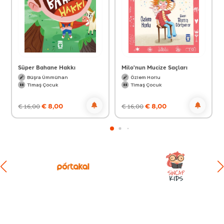
Süper Bahane Hakkı
Milo'nun Mucize Saçları
Büşra Ümmühan
Özlem Horlu
Timaş Çocuk
Timaş Çocuk
€
8,00
€
8,00
€
16,00
€
16,00