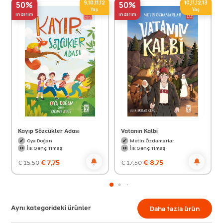
9,10,11,12
10,11,12,13
50%
50%
Yaş
Yaş
indirim
indirim
Kayıp Sözcükler Adası
Vatanın Kalbi
Oya Doğan
Metin Özdamarlar
İlk Genç Timaş
İlk Genç Timaş
€
7,75
€
8,75
€
15,50
€
17,50
Aynı kategorideki ürünler
Daha fazla ürün