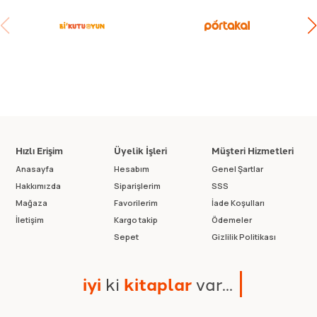
Hızlı Erişim
Üyelik İşleri
Müşteri Hizmetleri
Anasayfa
Hesabım
Genel Şartlar
Hakkımızda
Siparişlerim
SSS
Mağaza
Favorilerim
İade Koşulları
İletişim
Kargo takip
Ödemeler
Sepet
Gizlilik Politikası
i
y
i
k
i
k
i
t
a
p
l
a
r
v
a
r
.
.
.