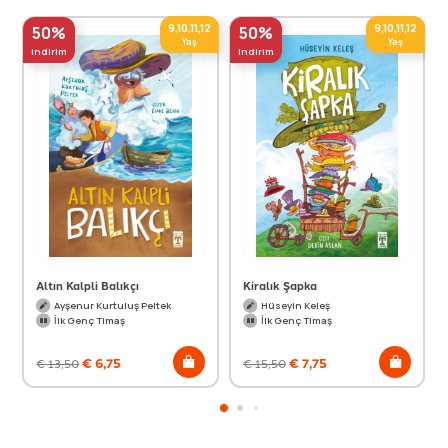
9,10,11,12
9,10,11,12
50%
50%
Yaş
Yaş
indirim
indirim
Altın Kalpli Balıkçı
Kiralık Şapka
Ayşenur Kurtuluş Peltek
Hüseyin Keleş
İlk Genç Timaş
İlk Genç Timaş
€
6,75
€
7,75
€
13,50
€
15,50