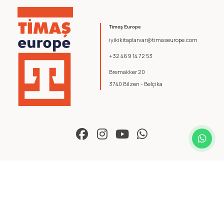
Timaş Europe
iyikikitaplarvar@timaseurope.com
+32 469 14 72 53
Bremakker 20
3740 Bilzen - Belçika
© 2026 Timaş Europe. Tüm hakları saklıdır.
Şartlar ve Koşullar
.
Gizlilik Politikası
.
yazılım