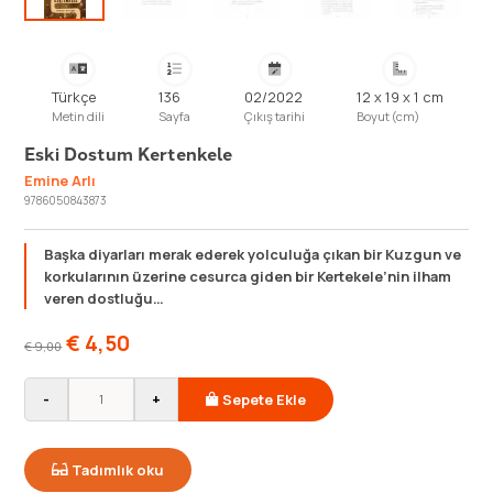
Türkçe
136
02/2022
12 x 19 x 1 cm
Metin dili
Sayfa
Çıkış tarihi
Boyut (cm)
Eski Dostum Kertenkele
Emine Arlı
9786050843873
Başka diyarları merak ederek yolculuğa çıkan bir Kuzgun ve
korkularının üzerine cesurca giden bir Kertekele’nin ilham
veren dostluğu…
€
4,50
€
9,00
-
+
Sepete Ekle
Tadımlık oku