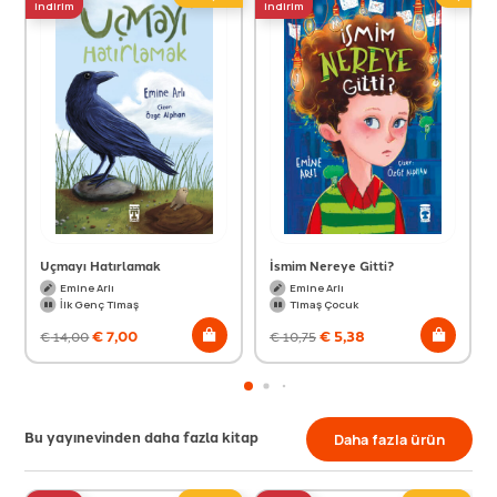
indirim
indirim
Uçmayı Hatırlamak
İsmim Nereye Gitti?
Emine Arlı
Emine Arlı
İlk Genç Timaş
Timaş Çocuk
€
7,00
€
5,38
€
14,00
€
10,75
Bu yayınevinden daha fazla kitap
Daha fazla ürün