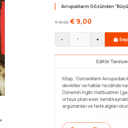
Avrupalıların Gözünden “Büyük
€
9,00
€
18,00
-
+
Sep
Editör Tavsiye
Kitap, “Osmanlıların Avrupa’daki
devletler ve halklar nezdinde nas
Dönemin İngiliz matbuatının (gaz
ortaya çıkan eser, kendi kaynak
argümanları ve farklı algıları oku