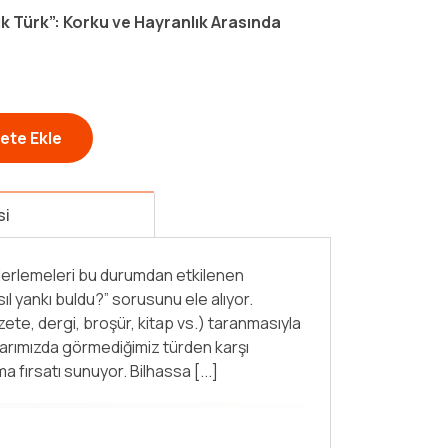
 Türk”: Korku ve Hayranlık Arasında
ete Ekle
si
 ilerlemeleri bu durumdan etkilenen
ıl yankı buldu?” sorusunu ele alıyor.
ete, dergi, broşür, kitap vs.) taranmasıyla
larımızda görmediğimiz türden karşı
ma fırsatı sunuyor. Bilhassa [...]