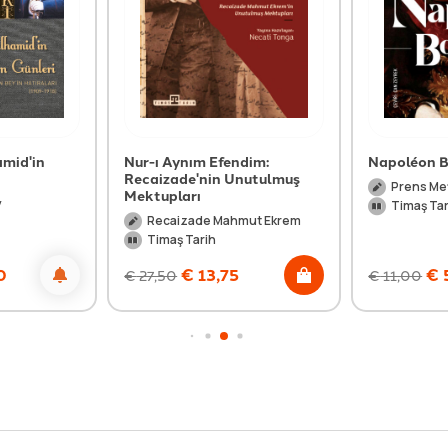
amid'in
Nur-ı Aynım Efendim:
Napoléon 
Recaizade'nin Unutulmuş
Prens Me
Mektupları
y
Timaş Tar
Recaizade Mahmut Ekrem
Timaş Tarih
0
€
13,75
€
€
27,50
€
11,00