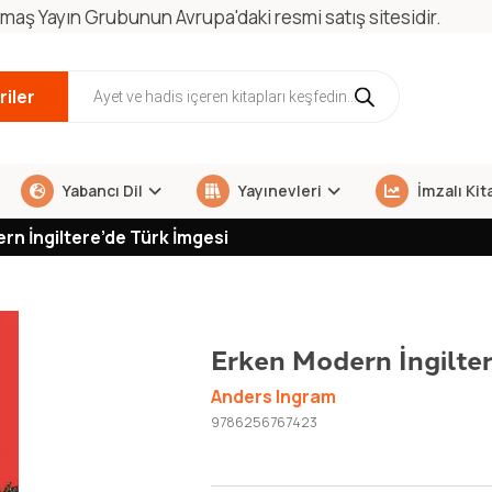
maş Yayın Grubunun Avrupa'daki resmi satış sitesidir.
iler
Yabancı Dil
Yayınevleri
İmzalı Kit
rn İngiltere’de Türk İmgesi
Erken Modern İngilter
Anders Ingram
9786256767423