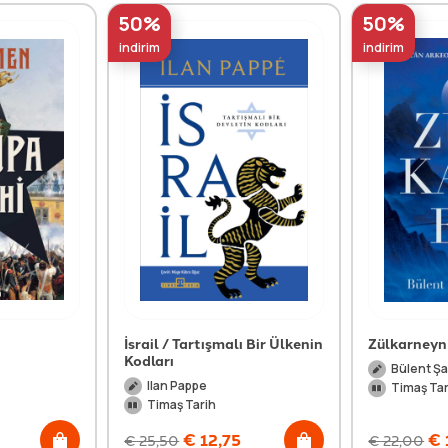
50%
50%
indirim
indirim
İsrail / Tartışmalı Bir Ülkenin
Zülkarneyn
Kodları
Bülent Şa
Ilan Pappe
Timaş Tar
Timaş Tarih
€
12,75
€
€
25,50
€
22,00