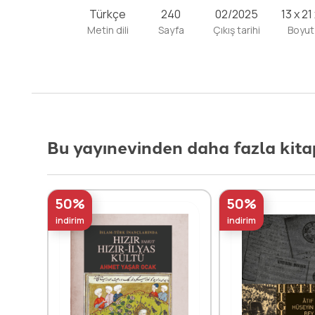
Türkçe
240
02/2025
13 x 21
Metin dili
Sayfa
Çıkış tarihi
Boyut
Bu yayınevinden daha fazla kita
50%
50%
indirim
indirim