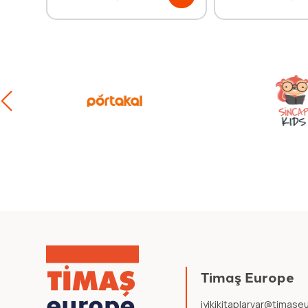
Timaş Europe
iyikikitaplarvar@timas