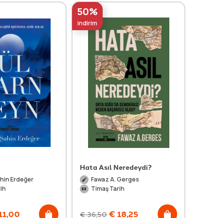
50%
50%
indirim
indirim
Hata Asıl Neredeydi?
Dünya
Körfez
hin Erdeğer
Fawaz A. Gerges
Al
ih
Timaş Tarih
Ti
11,00
€
18,25
€
36,50
€
33,