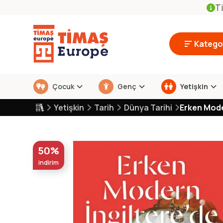
Ti
Kategor
Çocuk
Genç
Yetişkin
Yetişkin
Tarih
Dünya Tarihi
Erken Mode
50%
indirim