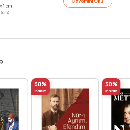
Devamını Oku
 x 1 cm
 (cm)
p
50%
50%
indirim
indirim