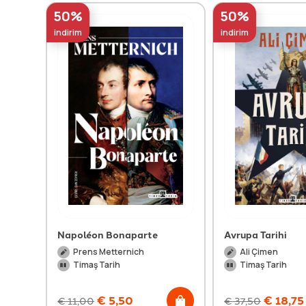
50%
50%
indirim
indirim
Napoléon Bonaparte
Avrupa Tarihi
Prens Metternich
Ali Çimen
Timaş Tarih
Timaş Tarih
€
5,50
€
18,75
€
11,00
€
37,50