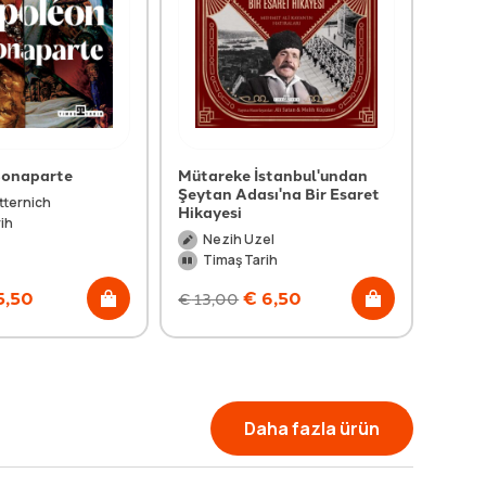
Bonaparte
Mütareke İstanbul'undan
Fatih'
Şeytan Adası'na Bir Esaret
tternich
Ta
Hikayesi
ih
Ti
Nezih Uzel
Timaş Tarih
5,50
€
6,50
€
13,00
€
29,
Daha fazla ürün