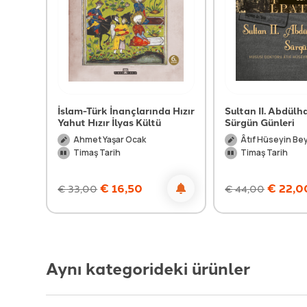
Paşa
İslam-Türk İnançlarında Hızır
Sultan II. Abdülh
Yahut Hızır İlyas Kültü
Sürgün Günleri
Ahmet Yaşar Ocak
Âtıf Hüseyin Be
Timaş Tarih
Timaş Tarih
€
16,50
€
22,0
€
33,00
€
44,00
Aynı kategorideki ürünler