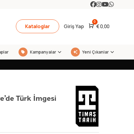
0
Kataloglar
Giriş Yap
Araba
€
0,00
aplar
Kampanyalar
Yeni Çıkanlar
e’de Türk İmgesi