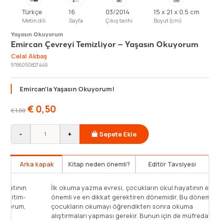
Türkçe
16
03/2014
15 x 21 x 0.5 cm
Metin dili
Sayfa
Çıkış tarihi
Boyut (cm)
Yaşasın Okuyorum
Emircan Çevreyi Temizliyor – Yaşasın Okuyorum
Celal Akbaş
9786050827446
Emircan’la Yaşasın Okuyorum!
€
0,50
€
1,00
-
+
Sepete Ekle
Arka kapak
Kitap neden önemli?
Editör Tavsiyesi
İlk okuma-yazma faaliyetleri öğrencinin eğitim hayatının
İlk o
en önemli basamaklarından birisidir. Bu basamak eğitim-
öneml
öğretim sürecinin temelini oluşturur. Yaşasın Okuyorum,
çocu
çocukların bu basamağı keyif alarak geçmelerini
alışt