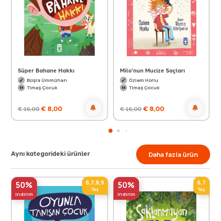
Süper Bahane Hakkı
Milo'nun Mucize Saçları
Büşra Ümmühan
Özlem Horlu
Timaş Çocuk
Timaş Çocuk
€
8,00
€
8,00
€
16,00
€
16,00
Aynı kategorideki ürünler
Daha fazla ürün
6,7,8,9
6,7
50%
50%
Yaş
Yaş
indirim
indirim