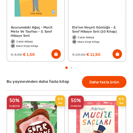
Avucumdaki Ağaç - Mucit
Ela’nın Neşeli Günlüğü - 2.
Mete Ve Tayfası - 3. Sınıf
Sınıf Hikaye Seti (10 Kitap)
Hikaye Seti
Celal Akbaş
Celal Akbaş
Mavi Kirpi Kitap
Mavi Kirpi Kitap
€
1,50
€
11,50
€
3,00
€
23,00
Bu yayınevinden daha fazla kitap
Daha fazla ürün
8,9
8,9
50%
50%
Yaş
Yaş
indirim
indirim