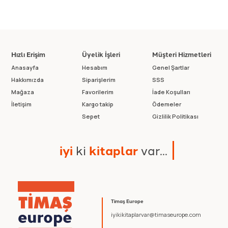
Hızlı Erişim
Üyelik İşleri
Müşteri Hizmetleri
Anasayfa
Hesabım
Genel Şartlar
Hakkımızda
Siparişlerim
SSS
Mağaza
Favorilerim
İade Koşulları
İletişim
Kargo takip
Ödemeler
Sepet
Gizlilik Politikası
i
y
i
k
i
k
i
t
a
p
l
a
r
v
a
r
.
.
.
Timaş Europe
iyikikitaplarvar@timaseurope.com