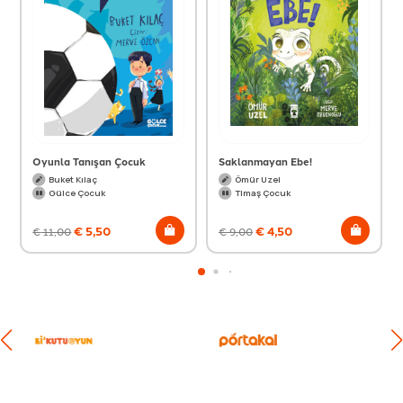
Oyunla Tanışan Çocuk
Saklanmayan Ebe!
Buket Kılaç
Ömür Uzel
Gülce Çocuk
Timaş Çocuk
€
5,50
€
4,50
€
11,00
€
9,00