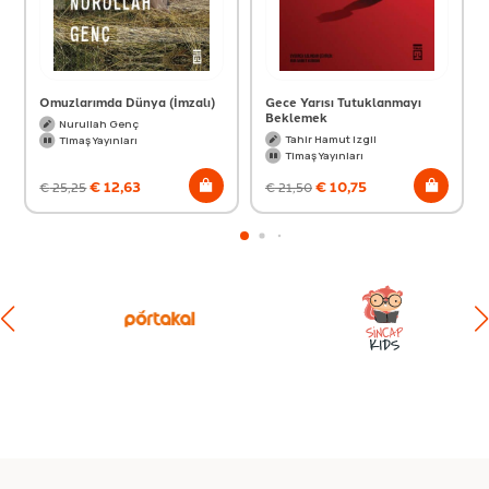
Omuzlarımda Dünya (İmzalı)
Gece Yarısı Tutuklanmayı
Beklemek
Nurullah Genç
Tahir Hamut Izgil
Timaş Yayınları
Timaş Yayınları
€
12,63
€
10,75
€
25,25
€
21,50