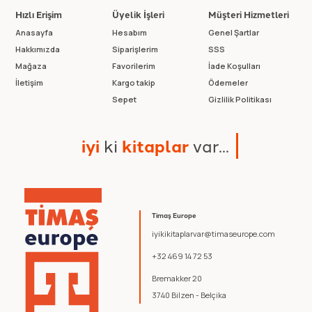
Hızlı Erişim
Üyelik İşleri
Müşteri Hizmetleri
Anasayfa
Hesabım
Genel Şartlar
Hakkımızda
Siparişlerim
SSS
Mağaza
Favorilerim
İade Koşulları
İletişim
Kargo takip
Ödemeler
Sepet
Gizlilik Politikası
i
y
i
k
i
k
i
t
a
p
l
a
r
v
a
r
.
.
.
Timaş Europe
iyikikitaplarvar@timaseurope.com
+32 469 14 72 53
Bremakker 20
3740 Bilzen - Belçika