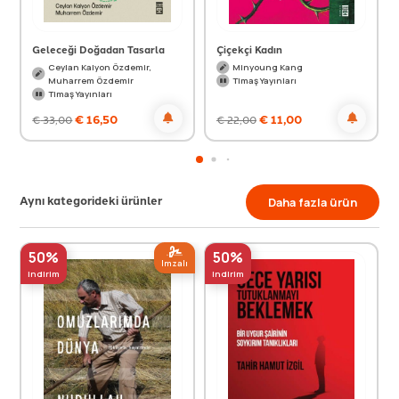
Geleceği Doğadan Tasarla
Çiçekçi Kadın
Ceylan Kalyon Özdemir,
Minyoung Kang
Muharrem Özdemir
Timaş Yayınları
Timaş Yayınları
€
16,50
€
11,00
€
33,00
€
22,00
Aynı kategorideki ürünler
Daha fazla ürün
50%
50%
Imzalı
indirim
indirim