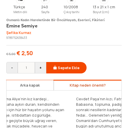
Türkçe
240
10/2008
13 x 21 x 1 cm
Metin dili
Sayfa
Çıkış tarihi
Boyut (cm)
Osmanlı Kadın Hareketi̇nde Bi̇r Öncü
Hayatı, Eserleri̇, Fi̇ki̇rleri̇
Emine Semiye
Şefika Kurnaz
9789752638433
€
2,50
€
5,00
-
+
Sepete Ekle
Arka kapak
Kitap neden önemli?
Cevdet Paşa’nın kızı, Fatma Aliye’nin kız kardeşi…
nden
Babasına, topluma, padişaha aykırı duran, kendisinden
unu açan
sonraki nesillerin kadınları için hür bir hayatın yolunu açan
fedai… Gelenekten yeniliğe, istibdattan özgürlüğe,
en,
Osmanlı’dan Cumhuriyet’e geçişte büyük uğraş veren,
e
bugün adı unutulmuş ancak mücadele, heyecan ve