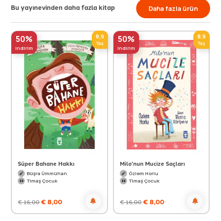
Bu yayınevinden daha fazla kitap
Daha fazla ürün
8,9
8,9
50%
50%
Yaş
Yaş
indirim
indirim
Süper Bahane Hakkı
Milo'nun Mucize Saçları
Büşra Ümmühan
Özlem Horlu
Timaş Çocuk
Timaş Çocuk
€
8,00
€
8,00
€
16,00
€
16,00