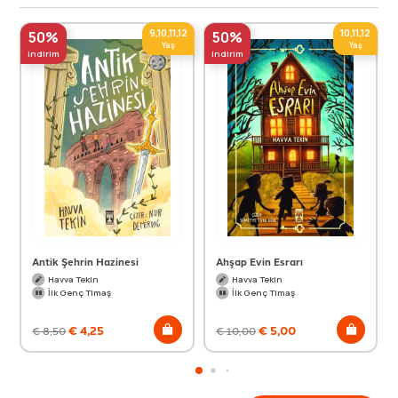
9,10,11,12
10,11,12
50%
50%
Yaş
Yaş
indirim
indirim
Antik Şehrin Hazinesi
Ahşap Evin Esrarı
Havva Tekin
Havva Tekin
İlk Genç Timaş
İlk Genç Timaş
€
4,25
€
5,00
€
8,50
€
10,00