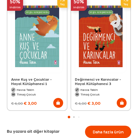
50%
50%
Yaş
Yaş
indirim
indirim
Anne Kuş ve Çocuklar -
Değirmenci ve Karıncalar -
Hayal Kütüphanesi 1
Hayal Kütüphanesi 3
Havva Tekin
Havva Tekin
Timaş Çocuk
Timaş Çocuk
€
3,00
€
3,00
€
6,00
€
6,00
Bu yazara ait diğer kitaplar
Daha fazla ürün