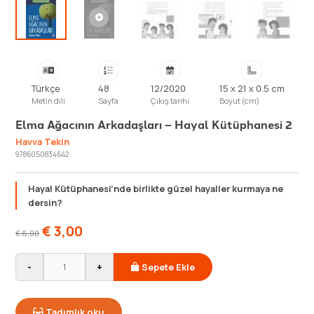
Türkçe
48
12/2020
15 x 21 x 0.5 cm
Metin dili
Sayfa
Çıkış tarihi
Boyut (cm)
Elma Ağacının Arkadaşları – Hayal Kütüphanesi 2
Havva Tekin
9786050834642
Hayal Kütüphanesi’nde birlikte güzel hayaller kurmaya ne
dersin?
€
3,00
€
6,00
-
+
Sepete Ekle
Tadımlık oku