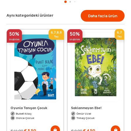
Aynı kategorideki ürünler
Daha fazla ürün
6,7,8,9
6,7
50%
50%
Yaş
Yaş
indirim
indirim
Oyunla Tanışan Çocuk
Saklanmayan Ebe!
Buket Kılaç
Ömür Uzel
Gülce Çocuk
Timaş Çocuk
€
5,50
€
4,50
€
11,00
€
9,00