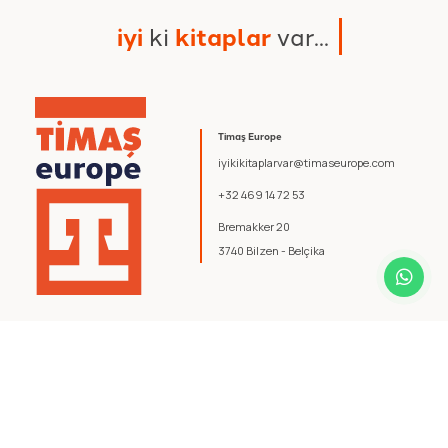
i
y
i
k
i
k
i
t
a
p
l
a
r
v
a
r
.
.
.
Timaş Europe
iyikikitaplarvar@timaseurope.com
+32 469 14 72 53
Bremakker 20
3740 Bilzen - Belçika