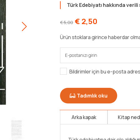
Türk Edebiyatı hakkında verili
€
2,50
€
5,00
Ürün stoklara girince haberdar olma
Bildirimler için bu e-posta adre
Tadımlık oku
Arka kapak
Kitap ne
Hilmi Yavuz'un okuma yelpazesi 