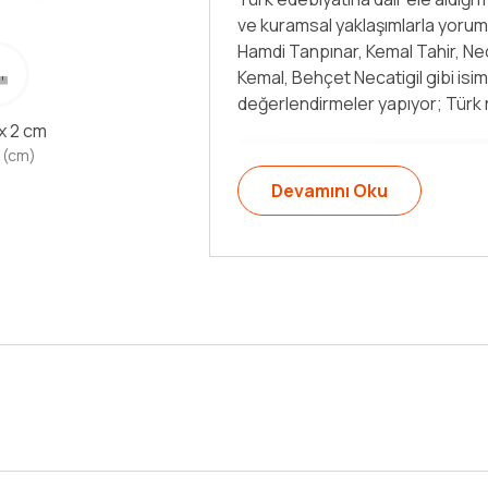
sosyolojiye, antropolojiden sa
yayılıyor. Edebiyat Okumaları'nd
üniversitelerce düzenlenen bi
bildirilerden oluşuyor. Yavuz, b
diğer [...]
 x 2 cm
 (cm)
Devamını Oku