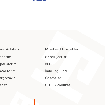
yelik İşleri
Müşteri Hizmetleri
esabım
Genel Şartlar
iparişlerim
SSS
avorilerim
İade Koşulları
argo takip
Ödemeler
epet
Gizlilik Politikası