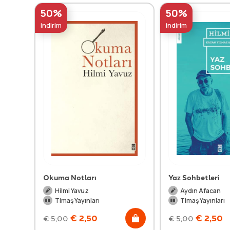
50%
50%
indirim
indirim
Okuma Notları
Yaz Sohbetleri
Hilmi Yavuz
Aydın Afacan
Timaş Yayınları
Timaş Yayınları
€
2,50
€
2,50
€
5,00
€
5,00