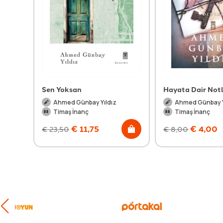
Sen Yoksan
Hayata Dair Not
Ahmed Günbay Yıldız
Ahmed Günbay Y
Timaş İnanç
Timaş İnanç
€
11,75
€
4,00
€
23,50
€
8,00