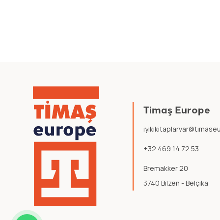
Timaş Europe
iyikikitaplarvar@timas
+32 469 14 72 53
Bremakker 20
3740 Bilzen - Belçika