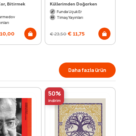
or, Bitirmek
Küllerimden Doğarken
Boş 
Funda Uçuk Er
Tu
urmedov
Timaş Yayınları
Ti
ınları
10,00
€
11,75
€
23,50
€
25,
Daha fazla ürün
50%
50%
indirim
indirim