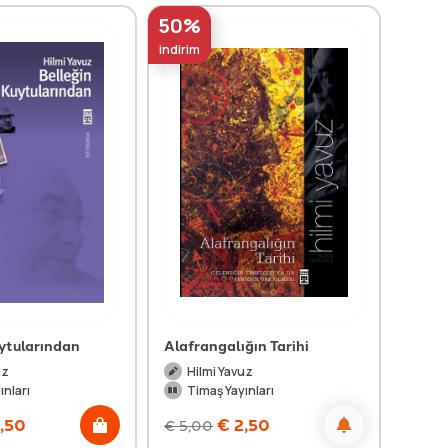
50%
indirim
uytularından
Alafrangalığın Tarihi
uz
Hilmi Yavuz
ınları
Timaş Yayınları
,50
€
2,50
€
5,00