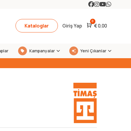
0
Kataloglar
Giriş Yap
Araba
€
0,00
aplar
Kampanyalar
Yeni Çıkanlar