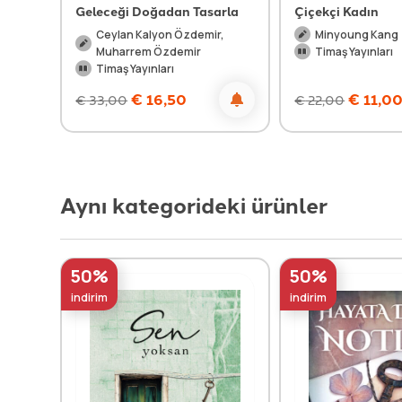
Geleceği Doğadan Tasarla
Çiçekçi Kadın
Ceylan Kalyon Özdemir,
Minyoung Kang
Muharrem Özdemir
Timaş Yayınları
Timaş Yayınları
€
16,50
€
11,0
€
33,00
€
22,00
Aynı kategorideki ürünler
50%
50%
indirim
indirim