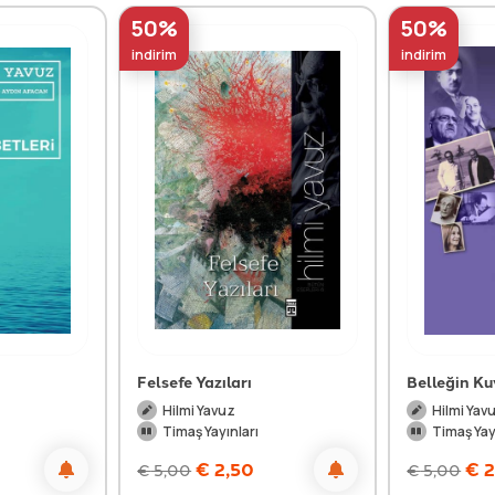
50%
50%
indirim
indirim
Felsefe Yazıları
Belleğin K
Hilmi Yavuz
Hilmi Yav
Timaş Yayınları
Timaş Yay
€
2,50
€
2
€
5,00
€
5,00