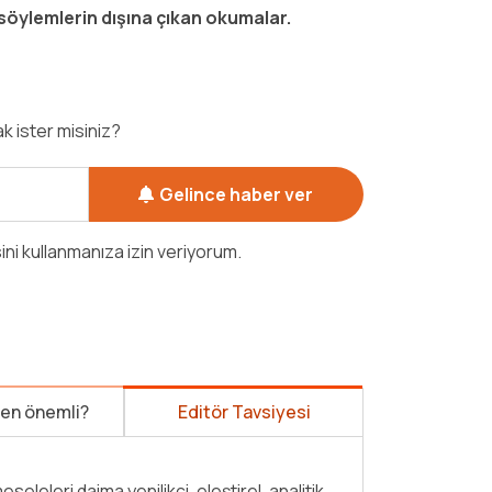
 söylemlerin dışına çıkan okumalar.
k ister misiniz?
Gelince haber ver
sini kullanmanıza izin veriyorum.
den önemli?
Editör Tavsiyesi
edebiyattan felsefeye, tarihten