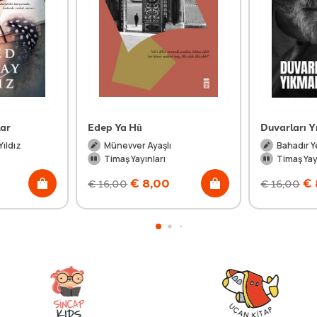
lar
Edep Ya Hû
Duvarları 
ıldız
Münevver Ayaşlı
Bahadır Y
Timaş Yayınları
Timaş Yay
€
8,00
€
€
16,00
€
16,00