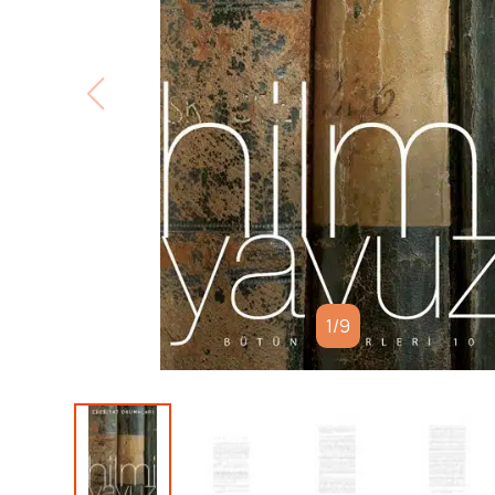
1
/
9