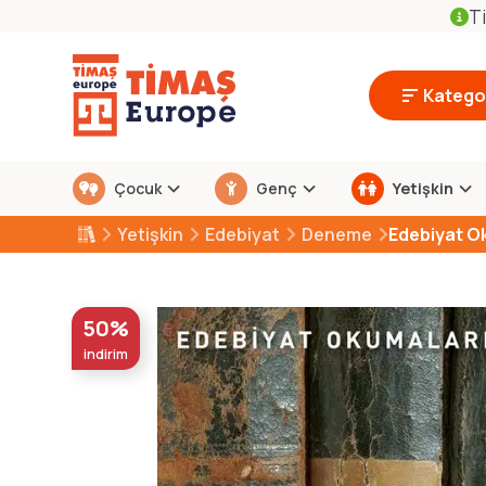
Ti
Kategor
Çocuk
Genç
Yetişkin
Yetişkin
Edebiyat
Deneme
Edebiyat O
50%
indirim