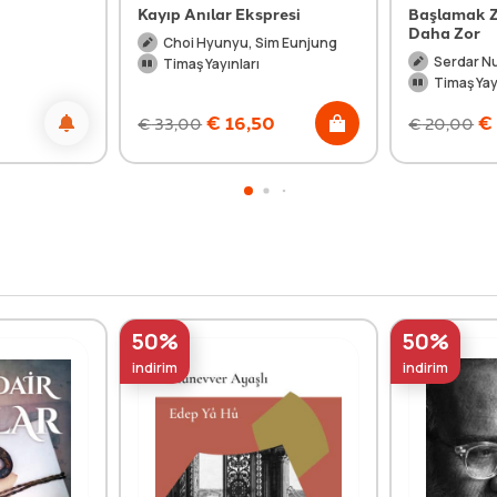
Kayıp Anılar Ekspresi
Başlamak Z
Daha Zor
Choi Hyunyu, Sim Eunjung
Serdar N
Timaş Yayınları
Timaş Yay
0
€
16,50
€
€
33,00
€
20,00
50%
50%
indirim
indirim