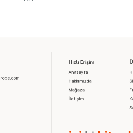
Hızlı Erişim
Ü
Anasayfa
H
europe.com
Hakkımızda
S
Mağaza
F
İletişim
K
S