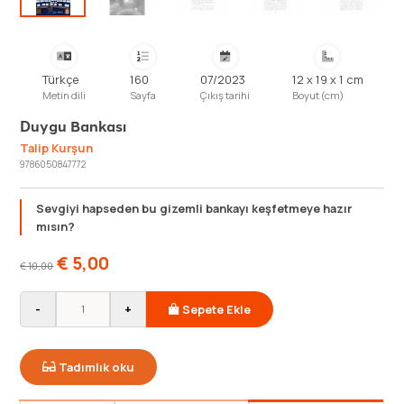
Türkçe
160
07/2023
12 x 19 x 1 cm
Metin dili
Sayfa
Çıkış tarihi
Boyut (cm)
Duygu Bankası
Talip Kurşun
9786050847772
Sevgiyi hapseden bu gizemli bankayı keşfetmeye hazır
mısın?
€
5,00
€
10,00
-
+
Sepete Ekle
Tadımlık oku