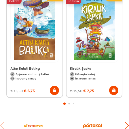
indirim
indirim
Altın Kalpli Balıkçı
Kiralık Şapka
Ayşenur Kurtuluş Peltek
Hüseyin Keleş
İlk Genç Timaş
İlk Genç Timaş
€
6,75
€
7,75
€
13,50
€
15,50