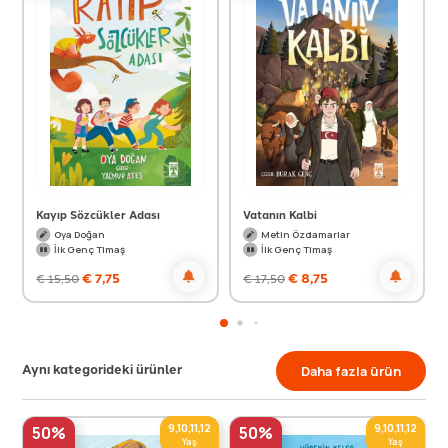
Kayıp Sözcükler Adası
Vatanın Kalbi
Oya Doğan
Metin Özdamarlar
İlk Genç Timaş
İlk Genç Timaş
€
7,75
€
8,75
€
15,50
€
17,50
Aynı kategorideki ürünler
Daha fazla ürün
9,10,11,12
9,10,11,12
50%
50%
Yaş
Yaş