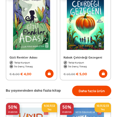
Gizli Renkler Adası
Kabak Çekirdeği Gezegeni
Talip Kurşun
Talip Kurşun
İlk Genç Timaş
İlk Genç Timaş
€
4,00
€
5,00
€
8,00
€
10,00
Bu yayınevinden daha fazla kitap
Daha fazla ürün
9,10,11,12
10,11,12,13
50%
50%
Yaş
Yaş
indirim
indirim