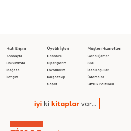
Hızlı Erişim
Üyelik İşleri
Müşteri Hizmetleri
Anasayfa
Hesabım
Genel Şartlar
Hakkımızda
Siparişlerim
SSS
Mağaza
Favorilerim
İade Koşulları
İletişim
Kargo takip
Ödemeler
Sepet
Gizlilik Politikası
i
y
i
k
i
k
i
t
a
p
l
a
r
v
a
r
.
.
.