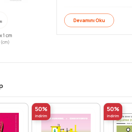
Devamını Oku
 x 1 cm
 (cm)
p
50%
50%
indirim
indirim