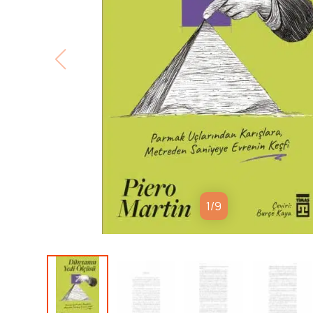
1
/
9
Tarihin başlangıcından bu yana yaptığımız ölçümler
doğaüstüne dair anlayışımızı şekillendirerek dünya
bir parçası haline geldi. İtalyan fizikçi Piero Martin
insanlığın ortak kültür hazinelerinden yedi temel ö
saniyenin, kilogramın, kelvinin, amperin, molün ve ka