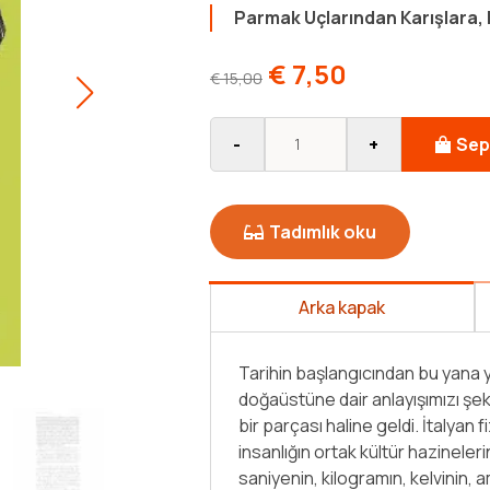
Parmak Uçlarından Karışlara,
€
7,50
€
15,00
-
+
Sep
Tadımlık oku
Arka kapak
, evren, toplum ve
İlk olarak İtalya'da yayımlanan 
 deneyimimizin ayrılmaz
Japonya gibi ülkelerde de okurla 
 bu kitapta okuru
yürütme organı Avrupa Komisyon
lçünün; metrenin,
finalistleri arasına girdi. Çiziml
ndelanın [...]
tarihinin iç içe geçtiği bu kitap, 