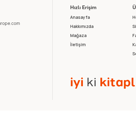
Hızlı Erişim
Ü
Anasayfa
H
europe.com
Hakkımızda
S
Mağaza
F
İletişim
K
S
i
y
i
k
i
k
i
t
a
p
l
k Politikası
.