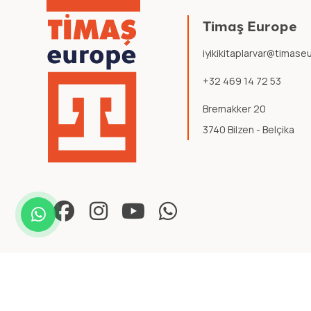
Timaş Europe
iyikikitaplarvar@timas
+32 469 14 72 53
Bremakker 20
3740 Bilzen - Belçika
© 2026 Timaş Europe. Tüm hakları saklıdır.
Şartlar ve Koşullar
.
Gizlili