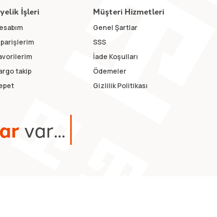
yelik İşleri
Müşteri Hizmetleri
esabım
Genel Şartlar
iparişlerim
SSS
avorilerim
İade Koşulları
argo takip
Ödemeler
epet
Gizlilik Politikası
a
r
v
a
r
.
.
.
yazılım