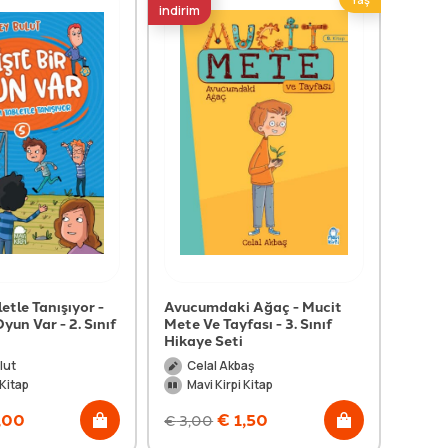
indirim
indirim
tle Tanışıyor -
Avucumdaki Ağaç - Mucit
Eatin
Oyun Var - 2. Sınıf
Mete Ve Tayfası - 3. Sınıf
Storie
Hikaye Seti
Hikay
lut
Celal Akbaş
Tu
 Kitap
Mavi Kirpi Kitap
Mav
,00
€
1,50
€
3,00
€
3,2