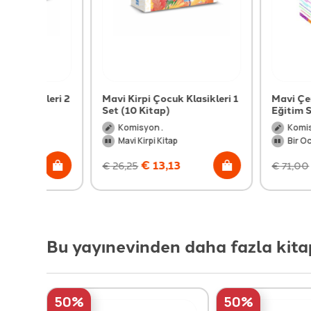
leri 2
Mavi Kirpi Çocuk Klasikleri 1
Mavi Çember Oku
Set (10 Kitap)
Eğitim Seti (Öğr
Komisyon .
Komisyon .
Mavi Kirpi Kitap
Bir Ocak Eğitim Y
€
13,13
€
35,5
€
26,25
€
71,00
Bu yayınevinden daha fazla kita
50%
50%