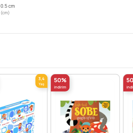
x 0.5 cm
 (cm)
3,4
50%
50%
Yaş
indirim
indirim