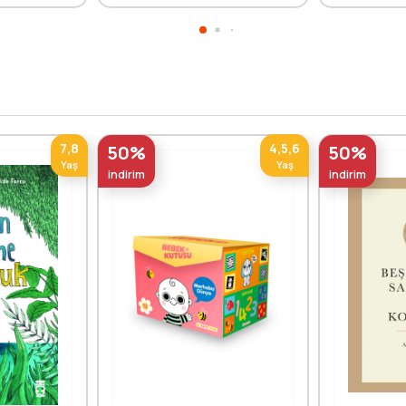
7,8
4,5,6
50%
50%
Yaş
Yaş
indirim
indirim