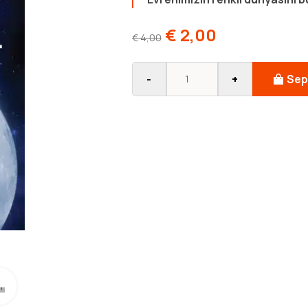
€
2,00
€
4,00
-
+
Sep