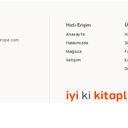
Hızlı Erişim
Ü
Anasayfa
H
europe.com
Hakkımızda
S
Mağaza
F
İletişim
K
S
i
y
i
k
i
k
i
t
a
p
l