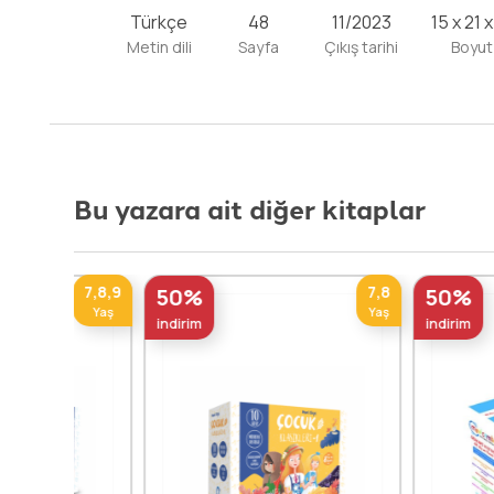
Türkçe
48
11/2023
15 x 21 
Metin dili
Sayfa
Çıkış tarihi
Boyut
Bu yazara ait diğer kitaplar
7,8,9
7,8
50%
50%
Yaş
Yaş
indirim
indirim