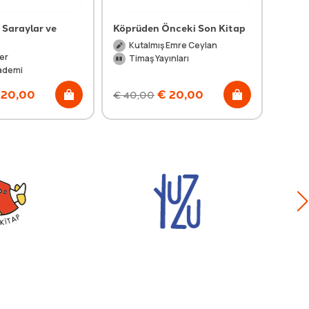
 Saraylar ve
Köprüden Önceki Son Kitap
Bir Ş
Kutalmış Emre Ceylan
Ali
er
Timaş Yayınları
Ti
ademi
20,00
€
20,00
€
40,00
€
44,