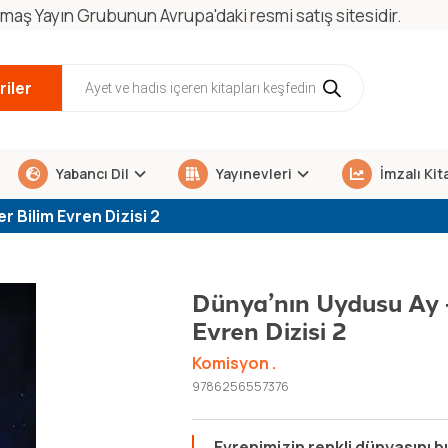
maş Yayın Grubunun Avrupa'daki resmi satış sitesidir.
iler
Yabancı Dil
Yayınevleri
İmzalı Kit
 Bilim Evren Dizisi 2
Dünya’nın Uydusu Ay 
Evren Dizisi 2
Komisyon .
9786256557376
Evrenimizin renkli dünyasını b