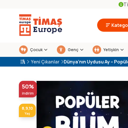
Ti
Kategor
Çocuk
Genç
Yetişkin
Yeni Çıkanlar
Dünya’nın Uydusu Ay – Popüler
50%
indirim
8,9,10
Yaş