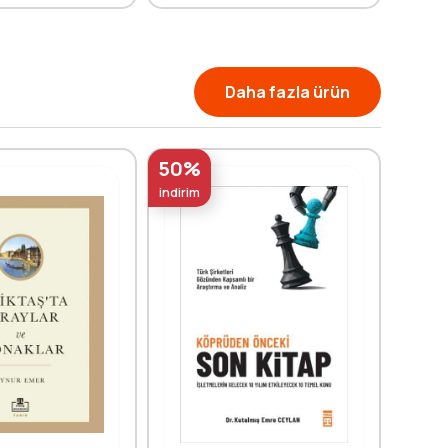
Daha fazla ürün
50%
50%
indirim
indirim