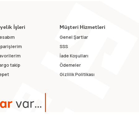
yelik İşleri
Müşteri Hizmetleri
esabım
Genel Şartlar
iparişlerim
SSS
avorilerim
İade Koşulları
argo takip
Ödemeler
epet
Gizlilik Politikası
a
r
v
a
r
.
.
.