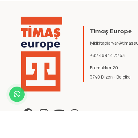
Timaş Europe
iyikikitaplarvar@timas
+32 469 14 72 53
Bremakker 20
3740 Bilzen - Belçika