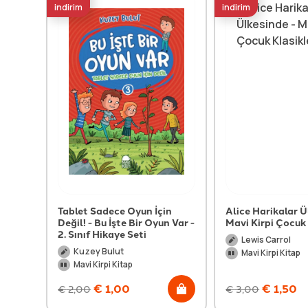
indirim
indirim
Tablet Sadece Oyun İçin
Alice Harikalar Ü
Değil! - Bu İşte Bir Oyun Var -
Mavi Kirpi Çocuk 
2. Sınıf Hikaye Seti
Lewis Carrol
Kuzey Bulut
Mavi Kirpi Kitap
Mavi Kirpi Kitap
€
1,00
€
1,50
€
2,00
€
3,00