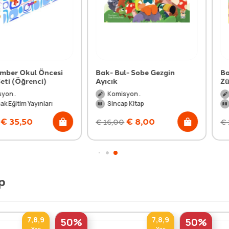
l Öncesi
Bak- Bul- Sobe Gezgin
Bak-Bul-S
enci)
Ayıcık
Zürafa
Komisyon .
Komisyon
ayınları
Sincap Kitap
Sincap Ki
0
€
8,00
€
€
16,00
€
16,00
p
7,8,9
7,8,9
50%
50%
Yaş
Yaş