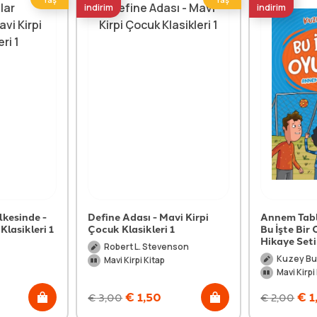
indirim
indirim
lkesinde -
Define Adası - Mavi Kirpi
Annem Table
Klasikleri 1
Çocuk Klasikleri 1
Bu İşte Bir 
Hikaye Seti
Robert L. Stevenson
Kuzey Bu
Mavi Kirpi Kitap
Mavi Kirpi
€
1,50
€
1
€
3,00
€
2,00