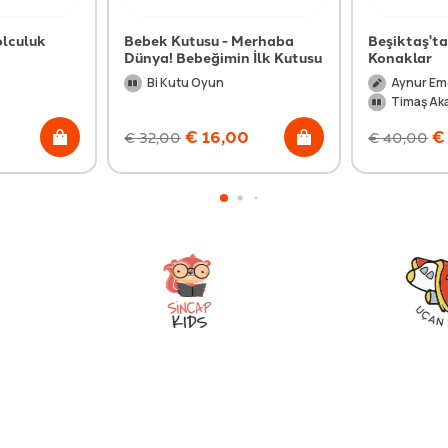
olculuk
Bebek Kutusu - Merhaba
Beşiktaş'ta
Dünya! Bebeğimin İlk Kutusu
Konaklar
Bi Kutu Oyun
Aynur Em
Timaş Ak
€
16,00
€
€
32,00
€
40,00