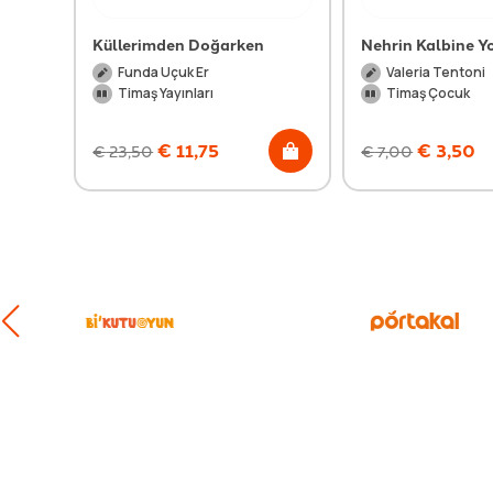
Küllerimden Doğarken
Nehrin Kalbine Y
Funda Uçuk Er
Valeria Tentoni
Timaş Yayınları
Timaş Çocuk
€
11,75
€
3,50
€
23,50
€
7,00