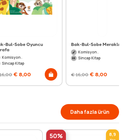
obe Oyuncu
Bak-Bul-Sobe Meraklı Kedi
Komisyon .
 .
Sincap Kitap
tap
8,00
€
8,00
€
16,00
Daha fazla ürün
8,9
50%
50%
Yaş