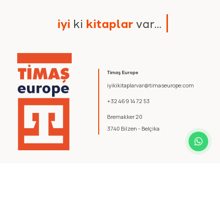
i
y
i
k
i
k
i
t
a
p
l
a
r
v
a
r
.
.
.
Timaş Europe
iyikikitaplarvar@timaseurope.com
+32 469 14 72 53
Bremakker 20
3740 Bilzen - Belçika