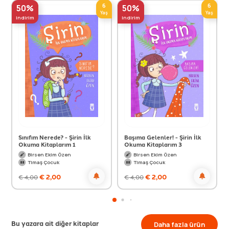
6
6
50%
50%
Yaş
Yaş
indirim
indirim
Sınıfım Nerede? - Şirin İlk
Başıma Gelenler! - Şirin İlk
Okuma Kitaplarım 1
Okuma Kitaplarım 3
Birsen Ekim Özen
Birsen Ekim Özen
Timaş Çocuk
Timaş Çocuk
€
2,00
€
2,00
€
4,00
€
4,00
Bu yazara ait diğer kitaplar
Daha fazla ürün