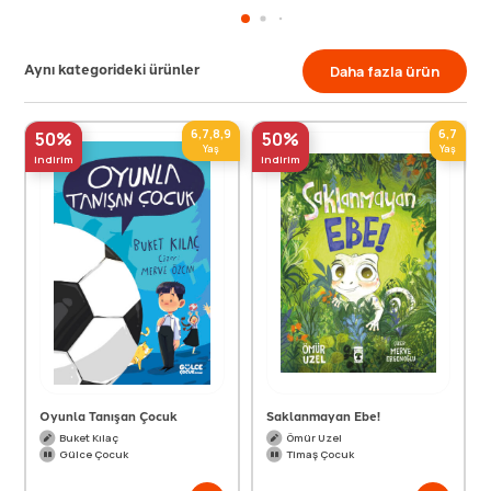
Aynı kategorideki ürünler
Daha fazla ürün
6,7,8,9
6,7
50%
50%
Yaş
Yaş
indirim
indirim
Oyunla Tanışan Çocuk
Saklanmayan Ebe!
Buket Kılaç
Ömür Uzel
Gülce Çocuk
Timaş Çocuk