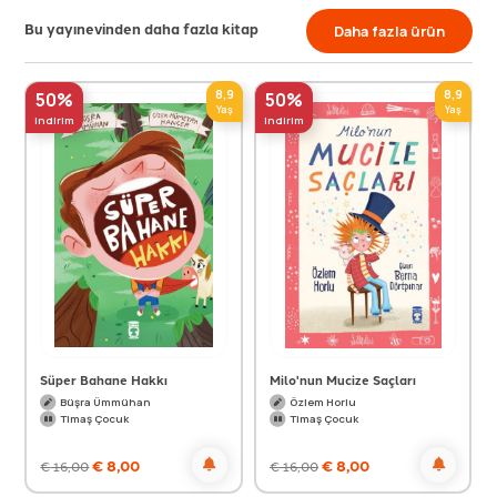
Bu yayınevinden daha fazla kitap
Daha fazla ürün
8,9
8,9
50%
50%
Yaş
Yaş
indirim
indirim
Süper Bahane Hakkı
Milo'nun Mucize Saçları
Büşra Ümmühan
Özlem Horlu
Timaş Çocuk
Timaş Çocuk
€
8,00
€
8,00
€
16,00
€
16,00