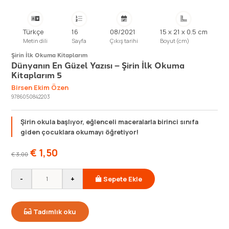
Türkçe
16
08/2021
15 x 21 x 0.5 cm
Metin dili
Sayfa
Çıkış tarihi
Boyut (cm)
Şirin İlk Okuma Kitaplarım
Dünyanın En Güzel Yazısı – Şirin İlk Okuma
Kitaplarım 5
Birsen Ekim Özen
9786050842203
Şirin okula başlıyor, eğlenceli maceralarla birinci sınıfa
giden çocuklara okumayı öğretiyor!
€
1,50
€
3,00
-
+
Sepete Ekle
Tadımlık oku