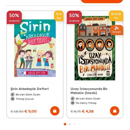
8,9
10,11,12
50%
50%
Yaş
Yaş
indirim
indirim
Imzalı
Şirin Arkadaşlık Defteri
Uzay İstasyonunda Bir
Mahalle (İmzalı)
Birsen Ekim Özen
Birsen Ekim Özen
Timaş Çocuk
İlk Genç Timaş
€
9,00
€
4,38
€
18,00
€
8,75