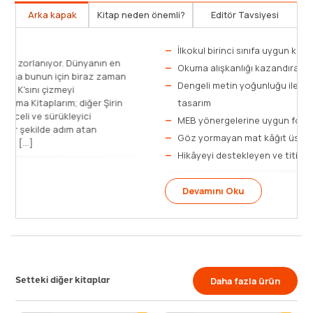
Arka kapak
Kitap neden önemli?
Editör Tavsiyesi
Şirin "K" harfini çizmekte biraz zorlanıyor. Dünyanın en
güzel harfini çizmek istiyor ama bunun için biraz zaman
lazım. Şirin, dünyanın en güzel K'sını çizmeyi
başarabilecek mi? Şirin İlk Okuma Kitaplarım; diğer Şirin
kitaplarında olduğu gibi eğlenceli ve sürükleyici
hikâyeleriyle okumaya aktif bir şekilde adım atan
çocukları kitapların dünyasına [...]
Devamını Oku
Setteki diğer kitaplar
Daha fazla ürün