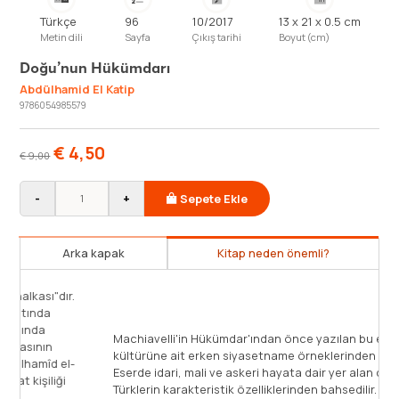
Türkçe
96
10/2017
13 x 21 x 0.5 cm
Metin dili
Sayfa
Çıkış tarihi
Boyut (cm)
Doğu’nun Hükümdarı
Abdülhamid El Katip
9786054985579
€
4,50
€
9,00
-
+
Sepete Ekle
Arka kapak
Kitap neden önemli?
.
Machiavelli'in Hükümdar'ından önce yazılan bu eser Doğu
kültürüne ait erken siyasetname örneklerinden biridir.
-
Eserde idari, mali ve askeri hayata dair yer alan detaylarla
Türklerin karakteristik özelliklerinden bahsedilir. Bu açıdan