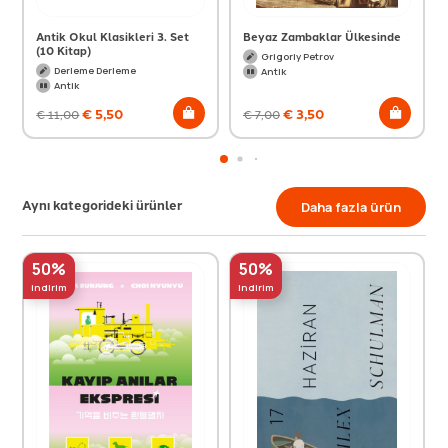
Antik Okul Klasikleri 3. Set
Beyaz Zambaklar Ülkesinde
(10 Kitap)
Grigoriy Petrov
Derleme Derleme
Antik
Antik
€
5,50
€
3,50
€
11,00
€
7,00
Aynı kategorideki ürünler
Daha fazla ürün
50%
50%
indirim
indirim