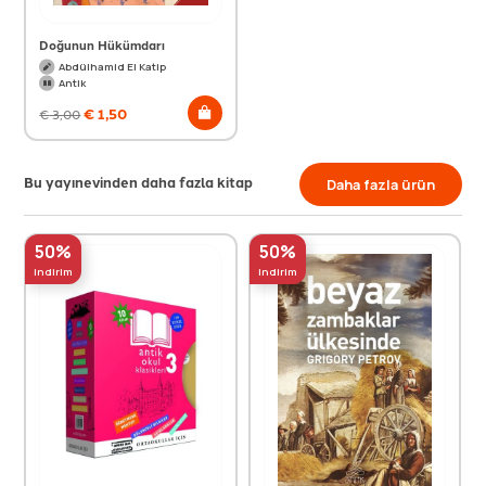
Doğunun Hükümdarı
Abdülhamid El Katip
Antik
€
1,50
€
3,00
Bu yayınevinden daha fazla kitap
Daha fazla ürün
50%
50%
indirim
indirim