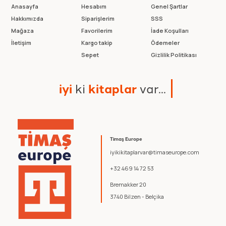
Anasayfa
Hesabım
Genel Şartlar
Hakkımızda
Siparişlerim
SSS
Mağaza
Favorilerim
İade Koşulları
İletişim
Kargo takip
Ödemeler
Sepet
Gizlilik Politikası
i
y
i
k
i
k
i
t
a
p
l
a
r
v
a
r
.
.
.
Timaş Europe
iyikikitaplarvar@timaseurope.com
+32 469 14 72 53
Bremakker 20
3740 Bilzen - Belçika