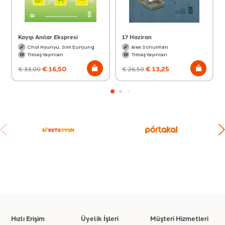
Kayıp Anılar Ekspresi
17 Haziran
Choi Hyunyu, Sim Eunjung
Alex Schulman
Timaş Yayınları
Timaş Yayınları
€
16,50
€
13,25
€
33,00
€
26,50
Hızlı Erişim
Üyelik İşleri
Müşteri Hizmetleri