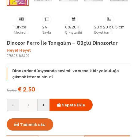
Türkçe
24
08/2011
20 x 20 x 0.5 cm
Metin dili
Sayfa
Çıkış tarihi
Boyut (cm)
Dinozor Ferro İle Tanışalım – Güçlü Dinozorlar
Heyet Heyet
9786051146409
Dinozorlar dünyasında sevimli ve sıcacık bir yolculuğa
çıkmak ister misiniz?
€
2,50
€
5,00
-
+
Sepete Ekle
Tadımlık oku