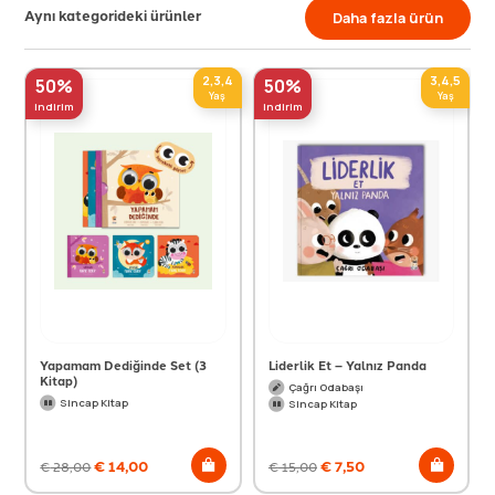
Aynı kategorideki ürünler
Daha fazla ürün
2,3,4
3,4,5
50%
50%
Yaş
Yaş
indirim
indirim
Yapamam Dediğinde Set (3
Liderlik Et – Yalnız Panda
Kitap)
Çağrı Odabaşı
Sincap Kitap
Sincap Kitap
€
14,00
€
7,50
€
28,00
€
15,00