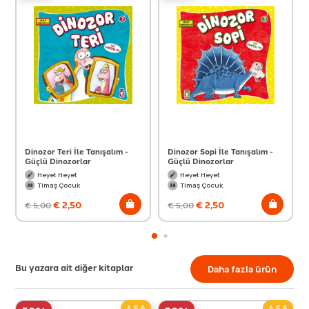
Dinozor Teri İle Tanışalım -
Dinozor Sopi İle Tanışalım -
Güçlü Dinozorlar
Güçlü Dinozorlar
Heyet Heyet
Heyet Heyet
Timaş Çocuk
Timaş Çocuk
€
2,50
€
2,50
€
5,00
€
5,00
Bu yazara ait diğer kitaplar
Daha fazla ürün
4,5,6
4,5,6