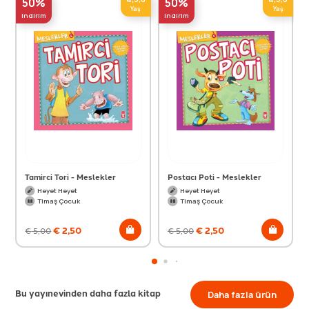
50%
50%
Yaş
Yaş
indirim
indirim
Tamirci Tori - Meslekler
Postacı Poti - Meslekler
Heyet Heyet
Heyet Heyet
Timaş Çocuk
Timaş Çocuk
€
2,50
€
2,50
€
5,00
€
5,00
Bu yayınevinden daha fazla kitap
Daha fazla ürün