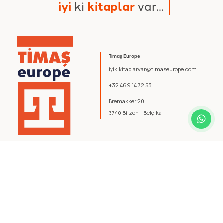
i
y
i
k
i
k
i
t
a
p
l
a
r
v
a
r
.
.
.
Timaş Europe
iyikikitaplarvar@timaseurope.com
+32 469 14 72 53
Bremakker 20
3740 Bilzen - Belçika
© 2026 Timaş Europe. Tüm hakları saklıdır.
Şartlar ve Koşullar
.
Gizlilik Politikası
.