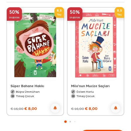
8,9
8,9
50%
50%
Yaş
Yaş
indirim
indirim
Süper Bahane Hakkı
Milo'nun Mucize Saçları
Büşra Ümmühan
Özlem Horlu
Timaş Çocuk
Timaş Çocuk
€
8,00
€
8,00
€
16,00
€
16,00