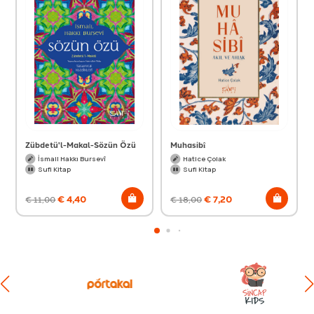
Zübdetü'l-Makal-Sözün Özü
Muhasibî
İsmail Hakkı Bursevî
Hatice Çolak
Sufi Kitap
Sufi Kitap
€
4,40
€
7,20
€
11,00
€
18,00