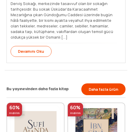
lıların Hz. Peygamber'e olan hürmetinin en
Derviş Sokağı
as timsali olan surre alaylarının geçtiği bir cadde...
tarihçesidir
içerisinde her yıl halkın, sokak satıcılarının,
Mezarlığına 
arın, çocukların, ulemanın, meşayihin, dervişlerin,
hâlâ faaliyet
arın, katiplerin, nazırların ve saray ağalarının
olan tekkeler
adığı bu alayların geçtiği Menzilhane Yokuşunda
sadaka taşı, 
sollu cami, [...]
oldukça yükse
evamını Oku
Devamın
Bu yayınevinden daha fazla kitap
Daha fazla ürün
60%
60%
indirim
indirim