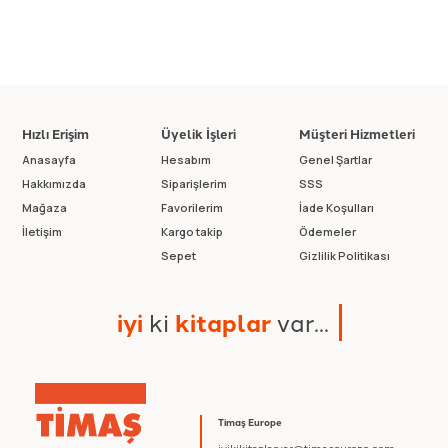
Hızlı Erişim
Üyelik İşleri
Müşteri Hizmetleri
Anasayfa
Hesabım
Genel Şartlar
Hakkımızda
Siparişlerim
SSS
Mağaza
Favorilerim
İade Koşulları
İletişim
Kargo takip
Ödemeler
Sepet
Gizlilik Politikası
i
y
i
k
i
k
i
t
a
p
l
a
r
v
a
r
.
.
.
Timaş Europe