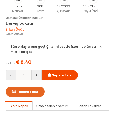
Türkçe
208
12/2022
13 x 21 x 1 cm
Metin dili
Sayfa
Çıkış tarihi
Boyut (cm)
Osmanlı Üsküdar'ında Bir
Derviş Sokağı
Erkan Övüç
9786257949781
Sürre alaylarının geçtiği tarihi cadde üzerinde üç asırlık
mistik bir gezi
€
8,40
€
21,00
-
+
Sepete Ekle
Tadımlık oku
Arka kapak
Kitap neden önemli?
Editör Tavsiyesi