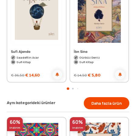
Sufi Ajanda
İbn Sina
Saadettin Acar
Gürbüz Deniz
Sufi Kitap
Sufi Kitap
€
14,60
€
5,80
€
36,50
€
14,50
Aynı kategorideki ürünler
Daha fazla ürün
60%
60%
indirim
indirim