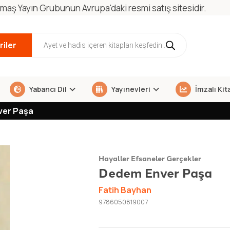
maş Yayın Grubunun Avrupa'daki resmi satış sitesidir.
iler
Yabancı Dil
Yayınevleri
İmzalı Kit
ver Paşa
Hayaller Efsaneler Gerçekler
Dedem Enver Paşa
Fatih Bayhan
9786050819007