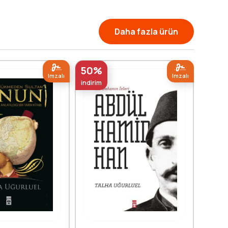
Daha fazla ürün
50%
50%
Imzalı
Imzalı
indirim
indirim