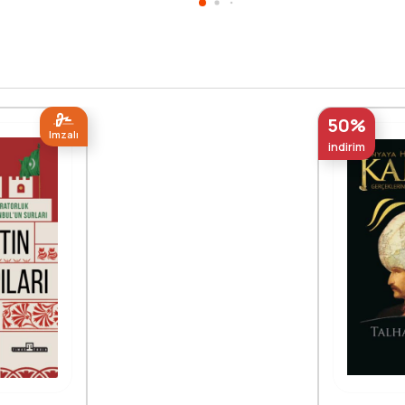
50%
Imzalı
indirim