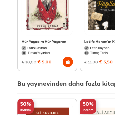
Hür Yaşadım Hür Yaşarım
Latife Hanım'ın K
Fatih Bayhan
Fatih Bayhan
Timaş Yayınları
Timaş Tarih
€
5,00
€
5,50
€
10,00
€
11,00
Bu yayınevinden daha fazla kita
50%
50%
indirim
indirim