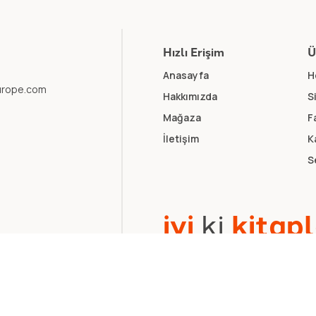
Hızlı Erişim
Ü
Anasayfa
H
europe.com
Hakkımızda
S
Mağaza
F
İletişim
K
S
i
y
i
k
i
k
i
t
a
p
l