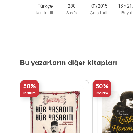
Türkçe
288
01/2015
13 x 21
Metin dili
Sayfa
Çıkış tarihi
Boyut
Bu yazarların diğer kitapları
50%
50%
indirim
indirim