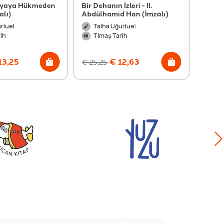
nyaya Hükmeden
Bir Dehanın İzleri - II.
Otağ 
alı)
Abdülhamid Han (İmzalı)
(İmza
rluel
Talha Uğurluel
Ah
ih
Timaş Tarih
Ti
13,25
€
12,63
€
25,25
€
19,