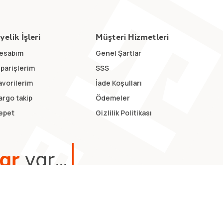
yelik İşleri
Müşteri Hizmetleri
esabım
Genel Şartlar
iparişlerim
SSS
avorilerim
İade Koşulları
argo takip
Ödemeler
epet
Gizlilik Politikası
a
r
v
a
r
.
.
.