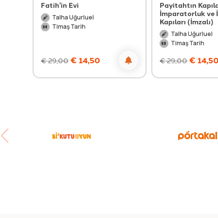
Fatih'in Evi
Payitahtın Kapıla
İmparatorluk ve 
Talha Uğurluel
Kapıları (İmzalı)
Timaş Tarih
Talha Uğurluel
Timaş Tarih
€
14,50
€
14,5
€
29,00
€
29,00