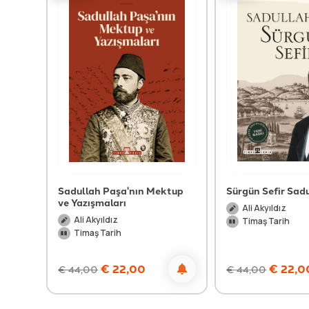
Sadullah Paşa'nın Mektup
Sürgün Sefir Sad
ve Yazışmaları
Ali Akyıldız
Ali Akyıldız
Timaş Tarih
Timaş Tarih
€
22,00
€
22,0
€
44,00
€
44,00