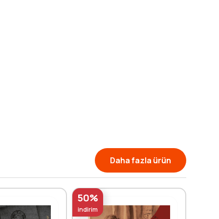
Daha fazla ürün
50%
50%
indirim
indirim