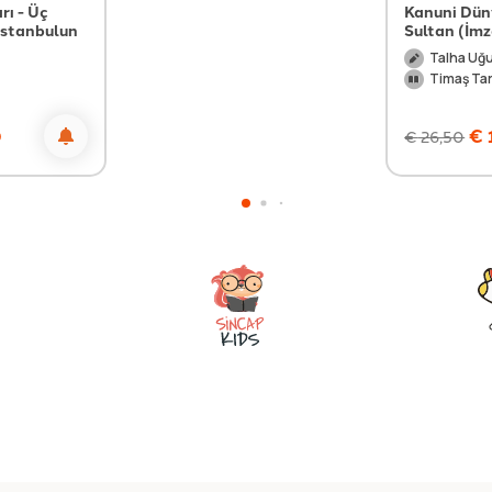
rı - Üç
Kanuni Dü
İstanbulun
Sultan (İmz
Talha Uğu
Timaş Tar
0
€
€
26,50