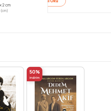
Devamını Oku
 x 2 cm
 (cm)
50%
indirim