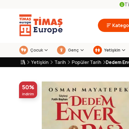
Ti
Kategor
Çocuk
Genç
Yetişkin
Yetişkin
Tarih
Popüler Tarih
Dedem En
50%
indirim