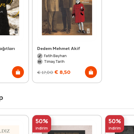
ağıtları
Dedem Mehmet Akif
Fatih Bayhan
Timaş Tarih
€
8,50
€
17,00
p
50%
50%
indirim
indirim