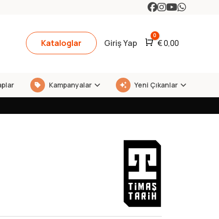
0
Kataloglar
Giriş Yap
Araba
€
0,00
aplar
Kampanyalar
Yeni Çıkanlar