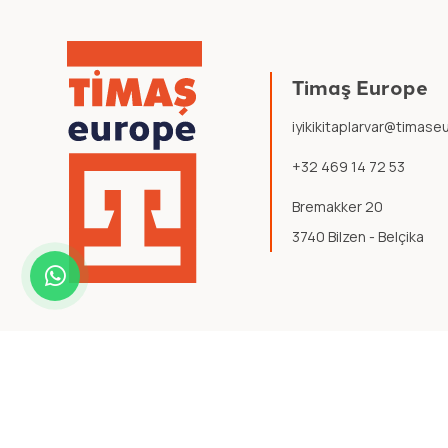
Timaş Europe
iyikikitaplarvar@timas
+32 469 14 72 53
Bremakker 20
3740 Bilzen - Belçika