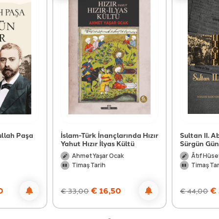
ullah Paşa
İslam-Türk İnançlarında Hızır
Sultan II. 
Yahut Hızır İlyas Kültü
Sürgün Gün
Ahmet Yaşar Ocak
Âtıf Hüse
Timaş Tarih
Timaş Tar
0
€
16,50
€
€
33,00
€
44,00