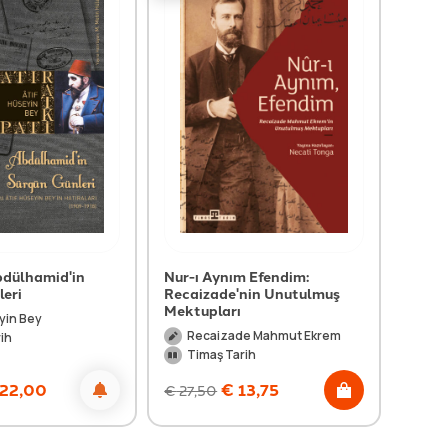
Abdülhamid'in
Nur-ı Aynım Efendim:
Napo
leri
Recaizade'nin Unutulmuş
Pr
Mektupları
yin Bey
Ti
Recaizade Mahmut Ekrem
ih
Timaş Tarih
22,00
€
13,75
€
27,50
€
11,