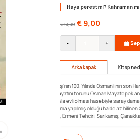
Hayalperest mi? Kahraman mı?
€
9,00
€
18,00
-
+
Sep
Arka kapak
Kitap ne
“Enver bir güneş gibi doğmuş, bir
bırakalım.” Mustafa Kemal Paşa ·
teşkilatta kimler görev aldı? · 
için rüşvet teklif edildi mi? · S
nasıl gerçekleşti ve hezimetin ge