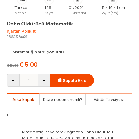
Türkçe
168
01/2021
15 x 19 x 1 cm
Metin dili
Sayfa
Çıkış tarihi
Boyut (cm)
Daha Öldürücü Matematik
Kjartan Poskitt
9786257844291
Matematiğin sırrı çözüldü!
€
5,00
€
10,00
-
+
Sepete Ekle
Arka kapak
Kitap neden önemli?
Editör Tavsiyesi
Yoksa matematik derslerinde uyuyor musunuz? O zaman
bu kitap sizin için öldürücü nitelikte olan matematiği
daha eğlenceli bir hâle getirecek. Şimdi kendinizi daha
öldürücü bir matematiğe hazırlayın. Matematiğin
Matema
öldürücü olduğundan haberiniz yoksa bile bu kitabı
Matemat