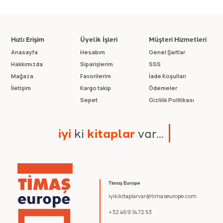
Hızlı Erişim
Üyelik İşleri
Müşteri Hizmetleri
Anasayfa
Hesabım
Genel Şartlar
Hakkımızda
Siparişlerim
SSS
Mağaza
Favorilerim
İade Koşulları
İletişim
Kargo takip
Ödemeler
Sepet
Gizlilik Politikası
i
y
i
k
i
k
i
t
a
p
l
a
r
v
a
r
.
.
.
Timaş Europe
iyikikitaplarvar@timaseurope.com
+32 469 14 72 53