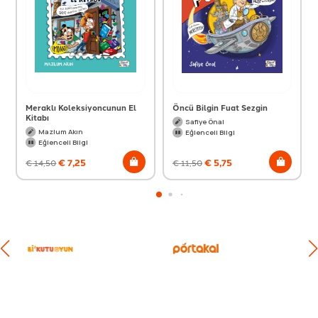
Meraklı Koleksiyoncunun El
Öncü Bilgin Fuat Sezgin
Kitabı
Safiye Önal
Mazlum Akın
Eğlenceli Bilgi
Eğlenceli Bilgi
€
7,25
€
5,75
€
14,50
€
11,50