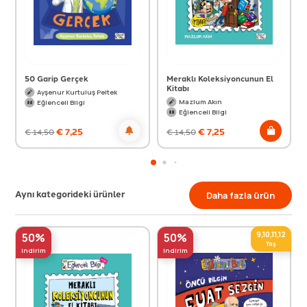
50 Garip Gerçek
Meraklı Koleksiyoncunun El
Kitabı
Ayşenur Kurtuluş Peltek
Mazlum Akın
Eğlenceli Bilgi
Eğlenceli Bilgi
€
7,25
€
7,25
€
14,50
€
14,50
Aynı kategorideki ürünler
Daha fazla ürün
9,10,11,12
50%
50%
Yaş
indirim
indirim