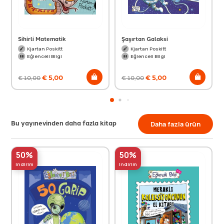
Sihirli Matematik
Şaşırtan Galaksi
Kjartan Poskitt
Kjartan Poskitt
Eğlenceli Bilgi
Eğlenceli Bilgi
€
5,00
€
5,00
€
10,00
€
10,00
Bu yayınevinden daha fazla kitap
Daha fazla ürün
50%
50%
indirim
indirim