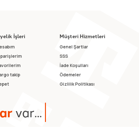
yelik İşleri
Müşteri Hizmetleri
esabım
Genel Şartlar
iparişlerim
SSS
avorilerim
İade Koşulları
argo takip
Ödemeler
epet
Gizlilik Politikası
a
r
v
a
r
.
.
.