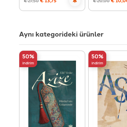
€
13,75
€
10,0
€
27,50
€
20,00
Aynı kategorideki ürünler
50%
50%
indirim
indirim