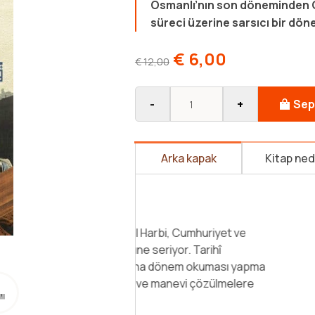
Osmanlı’nın son döneminden 
süreci üzerine sarsıcı bir dö
€
6,00
€
12,00
-
+
Sep
Arka kapak
Kitap ne
“İşgalden kurtulan memleketin n
gazilerden oluşuyor. Her yere fa
hâkim. Halk belini doğrultmaya çal
geçiren açlık, sefalet kolay o
dönen askerler ekmek derdine dü