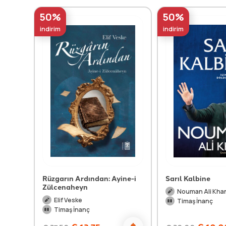
50%
50%
indirim
indirim
Rüzgarın Ardından: Ayine-i
Sarıl Kalbine
Zülcenaheyn
Nouman Ali Kha
Elif Veske
Timaş İnanç
Timaş İnanç