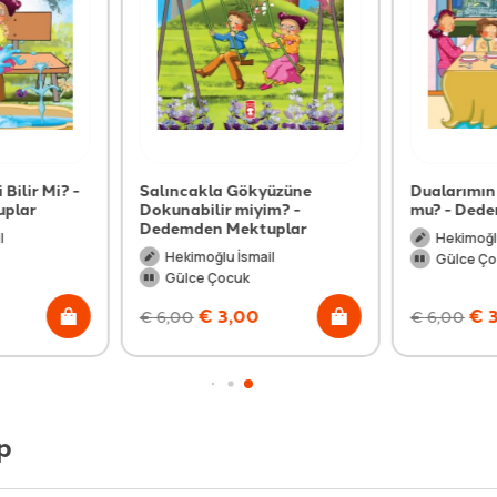
Bilir Mi? -
Salıncakla Gökyüzüne
Dualarımın
plar
Dokunabilir miyim? -
mu? - Dede
Dedemden Mektuplar
l
Hekimoğlu
Hekimoğlu İsmail
Gülce Ço
Gülce Çocuk
€
3,00
€
3
€
6,00
€
6,00
p