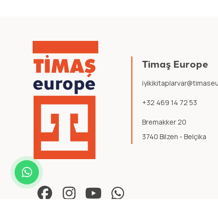
Timaş Europe
iyikikitaplarvar@timas
+32 469 14 72 53
Bremakker 20
3740 Bilzen - Belçika