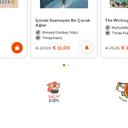
İçimde Susmayan Bir Çocuk
The Writin
Ağlar
Muhyiddi
Ahmed Günbay Yıldız
Timas Pu
Timaş İnanç
0
€
11,00
€
1
€
22,00
€
26,25