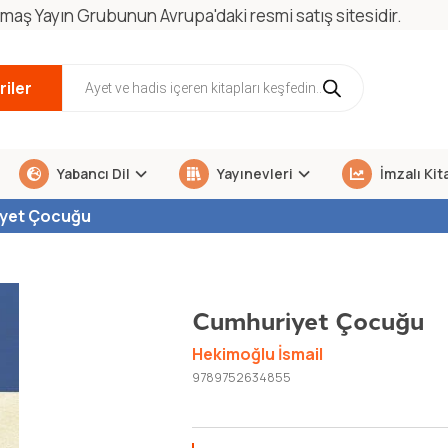
maş Yayın Grubunun Avrupa'daki resmi satış sitesidir.
iler
Yabancı Dil
Yayınevleri
İmzalı Kit
yet Çocuğu
Cumhuriyet Çocuğu
Hekimoğlu İsmail
9789752634855