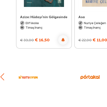
Azize: Hüdayı'nin Gölgesinde
Asa
Elif Veske
Nuriye Çeleğen
Timaş İnanç
Timaş İnanç
€
16,50
€
11,0
€
33,00
€
22,00