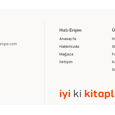
Hızlı Erişim
Ü
Anasayfa
H
europe.com
Hakkımızda
S
Mağaza
F
İletişim
K
S
i
y
i
k
i
k
i
t
a
p
l