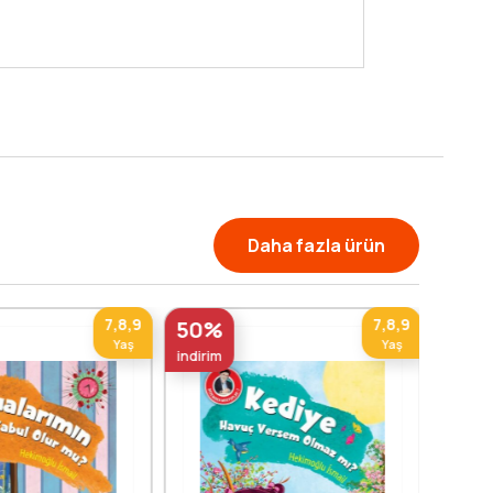
Daha fazla ürün
7,8,9
7,8,9
50%
Yaş
Yaş
indirim