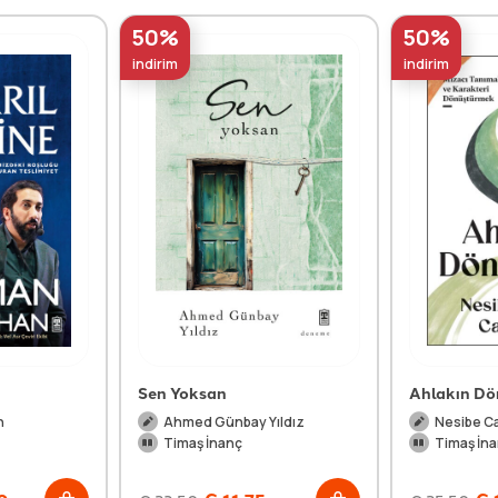
50%
50%
indirim
indirim
Sen Yoksan
Ahlakın D
n
Ahmed Günbay Yıldız
Nesibe C
Timaş İnanç
Timaş İn