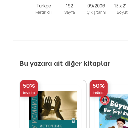
Türkçe
192
09/2006
13 x 21
Metin dili
Sayfa
Çıkış tarihi
Boyut
Bu yazara ait diğer kitaplar
50%
50%
indirim
indirim