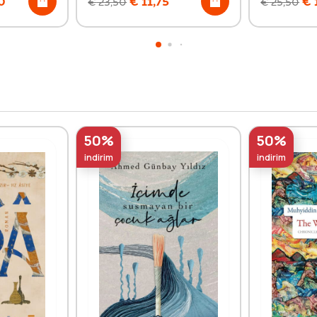
0
€
11,75
€
€
23,50
€
25,50
50%
50%
indirim
indirim