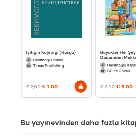
Rusça)
İyiliğin Kaynağı (Rusça)
Büyükler Her Şeyi 
Dedemden Mektu
Hekimoğlu İsmail
Hekimoğlu İsmai
Timas Publishing
Gülce Çocuk
€
1,00
€
3,00
€
2,00
€
6,00
Bu yayınevinden daha fazla kita