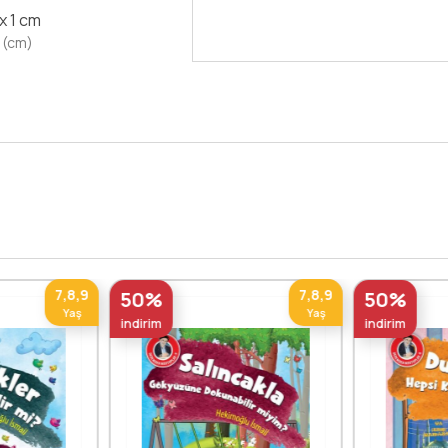
Devamını Oku
 x 1 cm
 (cm)
7,8,9
7,8,9
50%
50%
Yaş
Yaş
indirim
indirim