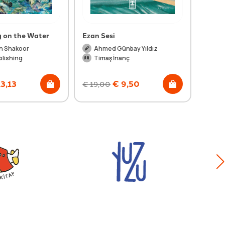
g on the Water
Ezan Sesi
Oğlu
n Shakoor
Ahmed Günbay Yıldız
Nu
blishing
Timaş İnanç
Ti
3,13
€
9,50
€
19,00
€
16,