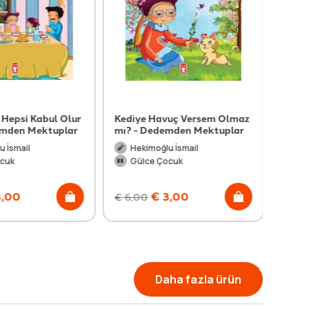
 Hepsi Kabul Olur
Kediye Havuç Versem Olmaz
mden Mektuplar
mı? - Dedemden Mektuplar
 İsmail
Hekimoğlu İsmail
cuk
Gülce Çocuk
,00
€
3,00
€
6,00
Daha fazla ürün