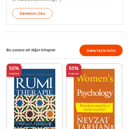
Devamını Oku
Bu yazara ait diğer kitaplar
Daha fazla ürün
50%
50%
indirim
indirim