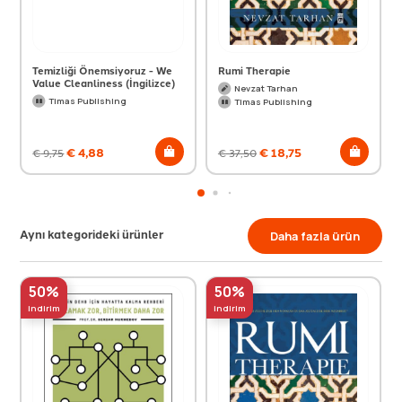
Temizliği Önemsiyoruz - We
Rumi Therapie
Value Cleanliness (İngilizce)
Nevzat Tarhan
Timas Publishing
Timas Publishing
€
4,88
€
18,75
€
9,75
€
37,50
Aynı kategorideki ürünler
Daha fazla ürün
50%
50%
indirim
indirim