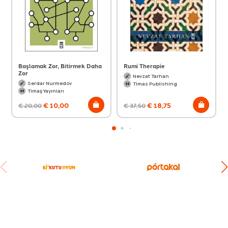
Başlamak Zor, Bitirmek Daha
Rumi Therapie
Zor
Nevzat Tarhan
Serdar Nurmedov
Timas Publishing
Timaş Yayınları
€
10,00
€
18,75
€
20,00
€
37,50