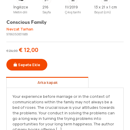
İngilizce
216
11/2019
13 x 21 x 1 cm
Metin dili
Sayfa
Çıkış tarihi
Boyut (cm)
Conscious Family
Nevzat Tarhan
9786050831689
€
12,00
€
24,00
Sepete Ekle
Arka kapak
Your experience before marriage or in the context of
communications within the family may not always be a
bed of roses. The crucial issue is your attitudes towards
the problems. Your conduct in solving the problems can
go a long way in turning the trying problems into
opportunities for your long term happiness. The author
of many books offering [...]