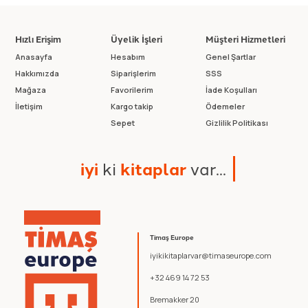
Hızlı Erişim
Üyelik İşleri
Müşteri Hizmetleri
Anasayfa
Hesabım
Genel Şartlar
Hakkımızda
Siparişlerim
SSS
Mağaza
Favorilerim
İade Koşulları
İletişim
Kargo takip
Ödemeler
Sepet
Gizlilik Politikası
i
y
i
k
i
k
i
t
a
p
l
a
r
v
a
r
.
.
.
Timaş Europe
iyikikitaplarvar@timaseurope.com
+32 469 14 72 53
Bremakker 20