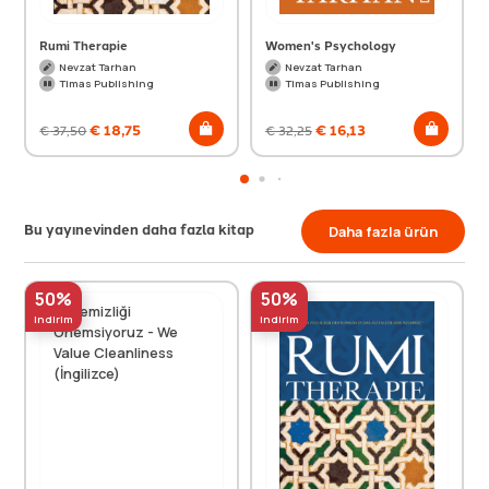
Rumi Therapie
Women's Psychology
Nevzat Tarhan
Nevzat Tarhan
Timas Publishing
Timas Publishing
€
18,75
€
16,13
€
37,50
€
32,25
Bu yayınevinden daha fazla kitap
Daha fazla ürün
50%
50%
indirim
indirim