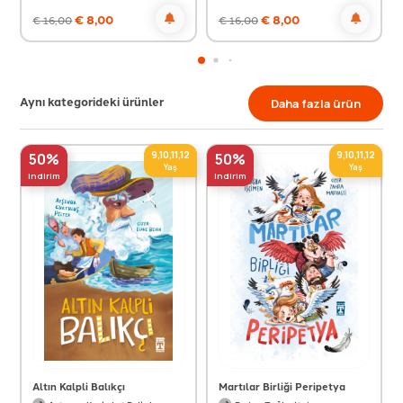
€
8,00
€
8,00
€
16,00
€
16,00
Aynı kategorideki ürünler
Daha fazla ürün
9,10,11,12
9,10,11,12
50%
50%
Yaş
Yaş
indirim
indirim
Altın Kalpli Balıkçı
Martılar Birliği Peripetya