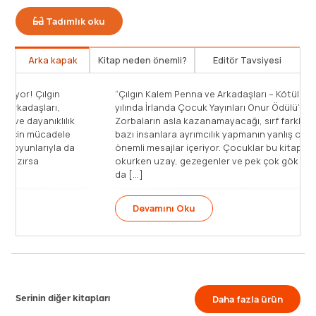
Tadımlık oku
Arka kapak
Kitap neden önemli?
Editör Tavsiyesi
Kalemlerin dünyasında macera devam ediyor! Çılgın
kalem Penna ve en az onun kadar çılgın arkadaşları,
kalempiyat oyunlarına katılıyor… Hız, güç ve dayanıklılık
gerektiren bu oyunların kazananı olmak için mücadele
veren kalemler, kötü kalpli Karakeçeli'nin oyunlarıyla da
başa çıkabilecekler mi acaba? Herkes hazırsa
kalempiyat meşalesi yansın ve [...]
d
Devamını Oku
Serinin diğer kitapları
Daha fazla ürün