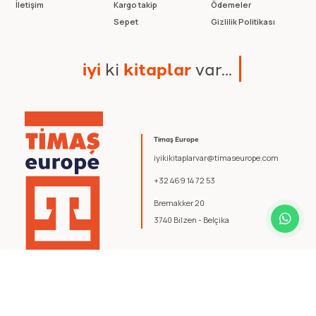
İletişim
Kargo takip
Ödemeler
Sepet
Gizlilik Politikası
i
y
i
k
i
k
i
t
a
p
l
a
r
v
a
r
.
.
.
Timaş Europe
iyikikitaplarvar@timaseurope.com
+32 469 14 72 53
Bremakker 20
3740 Bilzen - Belçika