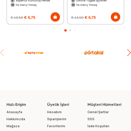
Ayşenur Kurtuluş Peltek
Emine Tuğba Işçimen
İlk Genç Timaş
İlk Genç Timaş
€
6,75
€
6,75
€
13,50
€
13,50
Hızlı Erişim
Üyelik İşleri
Müşteri Hizmetleri
Anasayfa
Hesabım
Genel Şartlar
Hakkımızda
Siparişlerim
SSS
Mağaza
Favorilerim
İade Koşulları