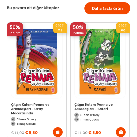
Bu yazara ait diğer kitaplar
Daha fazla ürün
9,10,11
9,10,11
50%
50%
Yaş
Yaş
indirim
indirim
Çılgın Kalem Penna ve
Çılgın Kalem Penna ve
Arkadaşları - Uzay
Arkadaşları - Safari
Macerasında
Eileen O’hely
Eileen O’hely
Timaş Çocuk
Timaş Çocuk
€
5,50
€
5,50
€
11,00
€
11,00