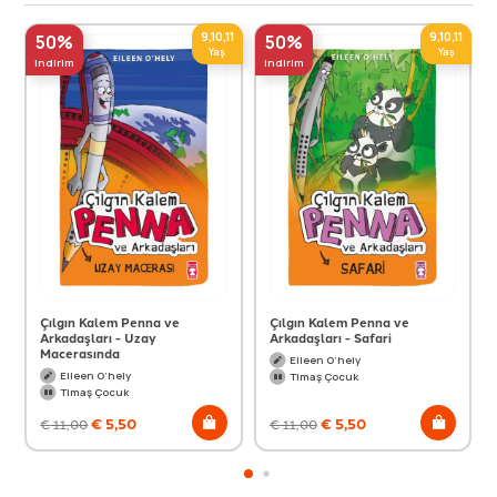
9,10,11
9,10,11
50%
50%
Yaş
Yaş
indirim
indirim
Çılgın Kalem Penna ve
Çılgın Kalem Penna ve
Arkadaşları - Uzay
Arkadaşları - Safari
Macerasında
Eileen O’hely
Eileen O’hely
Timaş Çocuk
Timaş Çocuk
€
5,50
€
5,50
€
11,00
€
11,00