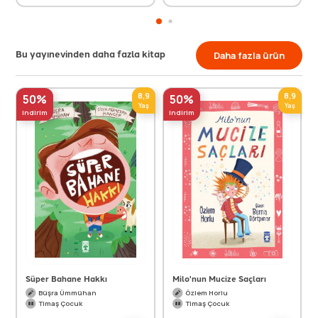
Bu yayınevinden daha fazla kitap
Daha fazla ürün
8,9
8,9
50%
50%
Yaş
Yaş
indirim
indirim
Süper Bahane Hakkı
Milo'nun Mucize Saçları
Büşra Ümmühan
Özlem Horlu
Timaş Çocuk
Timaş Çocuk