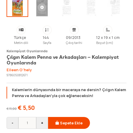
Türkçe
144
09/2013
12 x 19 x 1 cm
Metin dili
Sayfa
Çıkış tarihi
Boyut (cm)
Kalempi̇yat Oyunlarında
Çılgın Kalem Penna ve Arkadaşları – Kalempiyat
Oyunlarında
Eileen O’hely
9786050812671
Kalemlerin dünyasında bir maceraya ne dersin? Çılgın Kalem
Penna ve Arkadaşları’yla çok eğleneceksin!
€
5,50
€
11,00
-
+
Sepete Ekle