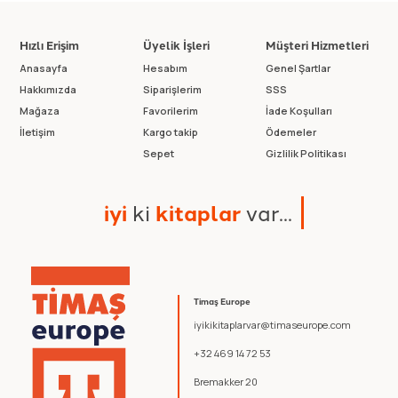
Hızlı Erişim
Üyelik İşleri
Müşteri Hizmetleri
Anasayfa
Hesabım
Genel Şartlar
Hakkımızda
Siparişlerim
SSS
Mağaza
Favorilerim
İade Koşulları
İletişim
Kargo takip
Ödemeler
Sepet
Gizlilik Politikası
i
y
i
k
i
k
i
t
a
p
l
a
r
v
a
r
.
.
.
Timaş Europe
iyikikitaplarvar@timaseurope.com
+32 469 14 72 53
Bremakker 20