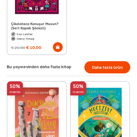
Çikolataca Konuşur Musun?
(Sert Kapak Şömizli)
Cas Lester
Genç Timaş
€
10,00
€
20,00
Bu yayınevinden daha fazla kitap
Daha fazla ürün
50%
50%
indirim
indirim