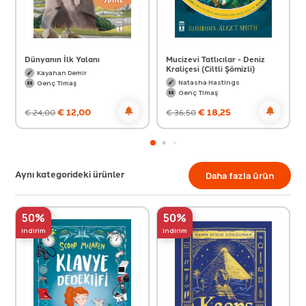
Dünyanın İlk Yalanı
Mucizevi Tatlıcılar - Deniz
Kraliçesi (Ciltli Şömizli)
Kayahan Demir
Natasha Hastings
Genç Timaş
Genç Timaş
€
12,00
€
18,25
€
24,00
€
36,50
Aynı kategorideki ürünler
Daha fazla ürün
50%
50%
indirim
indirim