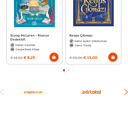
Scoop McLaren - Klavye
Keops Çıkmazı
Dedektifi
Nehir Aydın Gökduman
Helen Castles
Genç Timaş
Carpe Diem Kitap
€
8,25
€
15,00
€
16,50
€
30,00