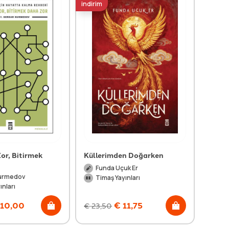
indirim
indirim
or, Bitirmek
Küllerimden Doğarken
Boş 
Funda Uçuk Er
Tu
urmedov
Timaş Yayınları
Ti
ınları
10,00
€
11,75
€
23,50
€
25,