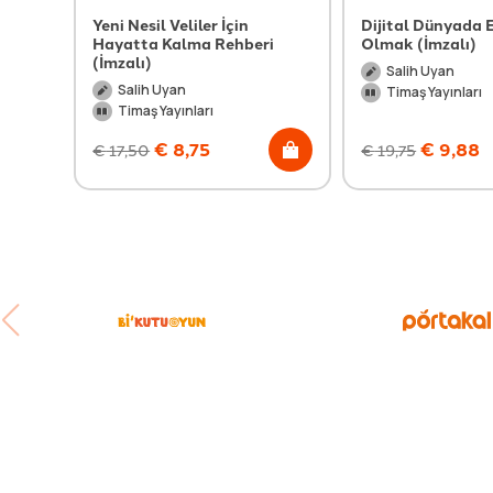
Yeni Nesil Veliler İçin
Dijital Dünyada 
Hayatta Kalma Rehberi
Olmak (İmzalı)
(İmzalı)
Salih Uyan
Salih Uyan
Timaş Yayınları
Timaş Yayınları
€
8,75
€
9,88
€
17,50
€
19,75