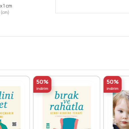
 x 1 cm
 (cm)
50%
50%
indirim
indirim