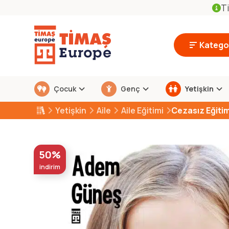
Ti
Kategor
Çocuk
Genç
Yetişkin
Yetişkin
Aile
Aile Eğitimi
Cezasız Eğiti
50%
indirim