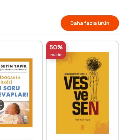
Daha fazla ürün
50%
50%
indirim
indirim