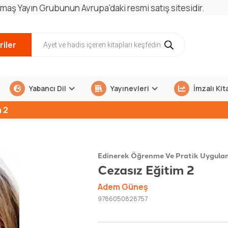
maş Yayın Grubunun Avrupa'daki resmi satış sitesidir.
iler
Yabancı Dil
Yayınevleri
İmzalı Kit
m 2
Edinerek Öğrenme Ve Pratik Uygula
Cezasız Eğitim 2
Adem Güneş
9786050828757