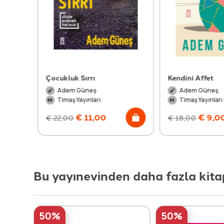
ar-1
Çocukluk Sırrı
Kendini Affet
Adem Güneş
Adem Güneş
Timaş Yayınları
Timaş Yayınları
€
11,00
€
9,00
€
22,00
€
18,00
Bu yayınevinden daha fazla kita
50%
50%