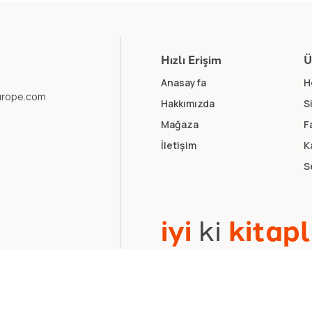
Hızlı Erişim
Ü
Anasayfa
H
europe.com
Hakkımızda
S
Mağaza
F
İletişim
K
S
i
y
i
k
i
k
i
t
a
p
l