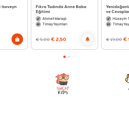
E-beveyn
Fıkra Tadında Anne Baba
Yenidoğanla
Eğitimi
ve Cevaplar
Ahmet Maraşlı
Hüseyin 
Timaş Yayınları
Timaş Yay
€
2,50
€
€
5,00
€
19,00