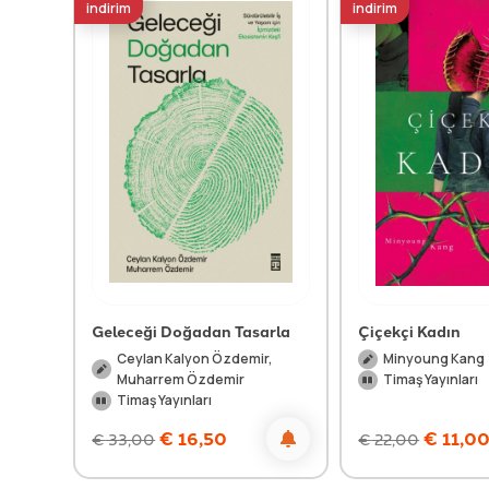
indirim
indirim
Geleceği Doğadan Tasarla
Çiçekçi Kadın
Ceylan Kalyon Özdemir,
Minyoung Kang
Muharrem Özdemir
Timaş Yayınları
Timaş Yayınları
€
16,50
€
11,0
€
33,00
€
22,00