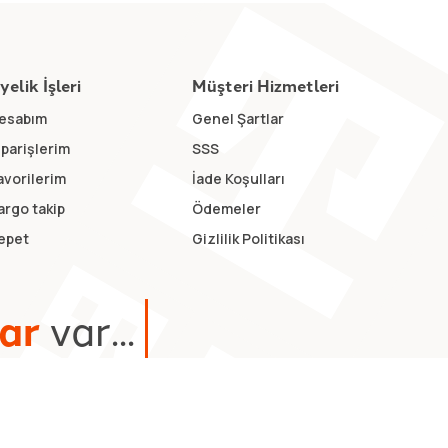
yelik İşleri
Müşteri Hizmetleri
esabım
Genel Şartlar
iparişlerim
SSS
avorilerim
İade Koşulları
argo takip
Ödemeler
epet
Gizlilik Politikası
a
r
v
a
r
.
.
.