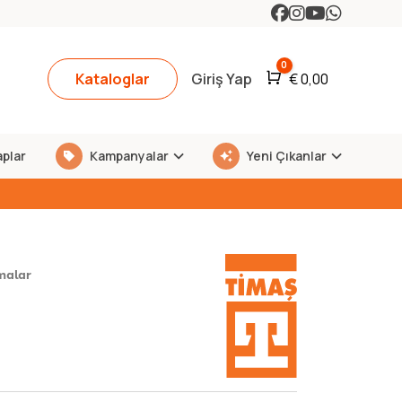
0
Kataloglar
Giriş Yap
Araba
€
0,00
aplar
Kampanyalar
Yeni Çıkanlar
malar