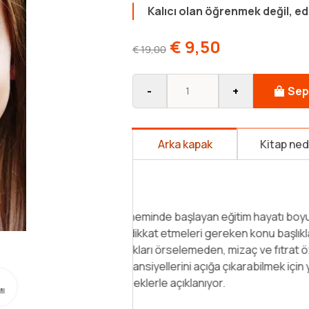
Kalıcı olan öğrenmek değil, ed
€
9,50
€
19,00
-
+
Sep
Arka kapak
Kitap ne
Çocuk bir türlü söz dinlemiyor,
yapmıyor, okuldan sürekli şikâyet
yerine getirmiyor, yetişkinlere s
karşılığını görmeli,” deyip cezal
diye ilaca mı başlamalı? Kızarak, 
Devamını Oku