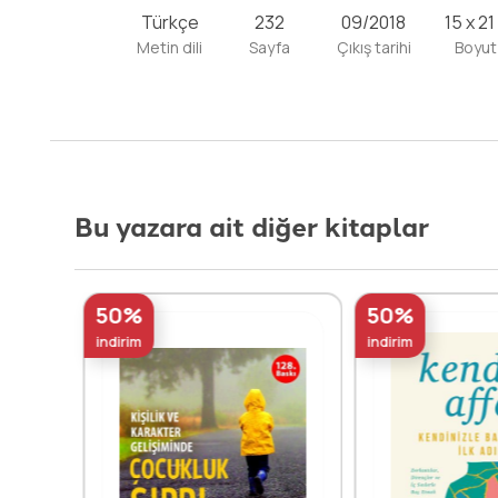
Türkçe
232
09/2018
15 x 21
Metin dili
Sayfa
Çıkış tarihi
Boyut
Bu yazara ait diğer kitaplar
50%
50%
indirim
indirim