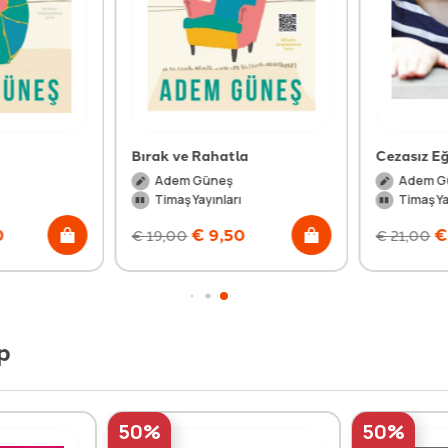
Bırak ve Rahatla
Cezasız Eği
Adem Güneş
Adem Gü
Timaş Yayınları
Timaş Yay
€
9,50
€
€
19,00
€
21,00
p
50%
50%