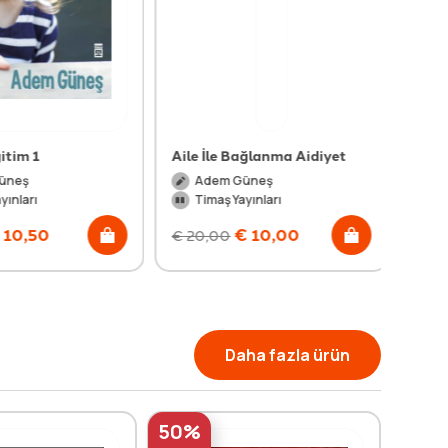
tim 1
Aile İle Bağlanma Aidiyet
neş
Adem Güneş
ınları
Timaş Yayınları
10,50
€
10,00
€
20,00
Daha fazla ürün
50%
50%