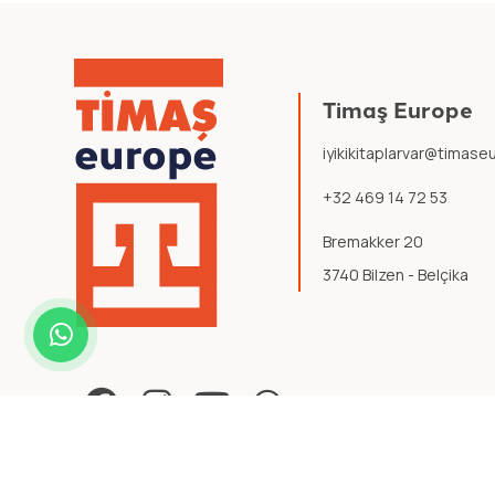
Timaş Europe
iyikikitaplarvar@timas
+32 469 14 72 53
Bremakker 20
3740 Bilzen - Belçika