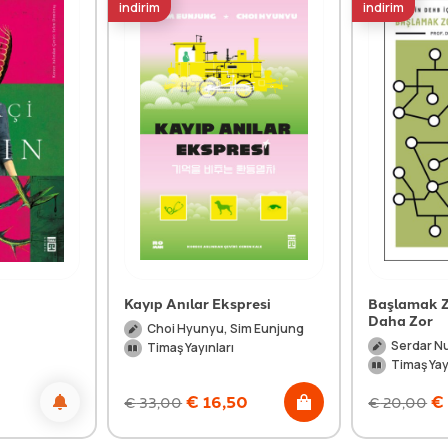
indirim
indirim
Kayıp Anılar Ekspresi
Başlamak Z
Daha Zor
Choi Hyunyu, Sim Eunjung
Serdar N
Timaş Yayınları
Timaş Yay
0
€
16,50
€
€
33,00
€
20,00