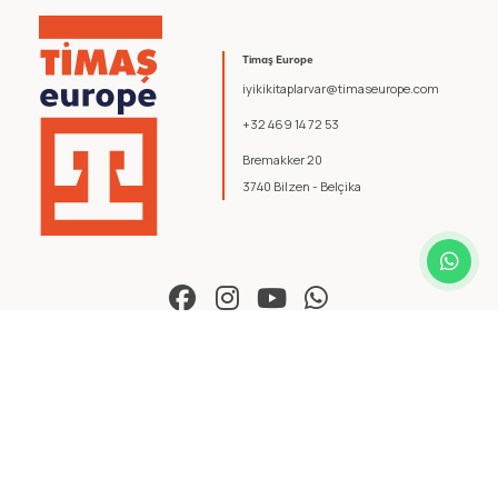
Timaş Europe
iyikikitaplarvar@timaseurope.com
+32 469 14 72 53
Bremakker 20
3740 Bilzen - Belçika
© 2026 Timaş Europe. Tüm hakları saklıdır.
Şartlar ve Koşullar
.
Gizlilik Politikası
.
yazılım