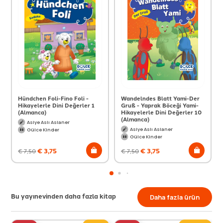
Hündchen Foli-Fino Foli -
Wandelndes Blatt Yami-Der
Hikayelerle Dini Değerler 1
Gruß - Yaprak Böceği Yami-
(Almanca)
Hikayelerle Dini Değerler 10
(Almanca)
Asiye Aslı Aslaner
Asiye Aslı Aslaner
Gülce Kinder
Gülce Kinder
€
3,75
€
3,75
€
7,50
€
7,50
Bu yayınevinden daha fazla kitap
Daha fazla ürün