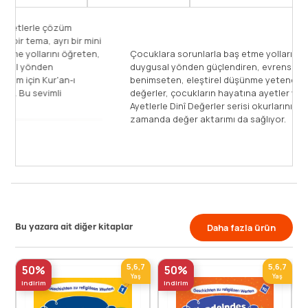
Haydi karşılaştığımız problemlere, ayetlerle çözüm
bulalım! Bu kitapların her birinde ayrı bir tema, ayrı bir mini
hikâye bulacaksın. Sorunlarla baş etme yollarını öğreten,
Ç
ahlaki değerleri benimseten, duygusal yönden
d
güçlendiren farklı temaları Allah'ın bizim için Kur'an-ı
b
Kerim'de söyledikleriyle pekiştiriyoruz. Bu sevimli
d
hikâyelere sen de [...]
Ay
z
Devamını Oku
Bu yazara ait diğer kitaplar
Daha fazla ürün
5,6,7
5,6,7
50%
50%
Yaş
Yaş
indirim
indirim