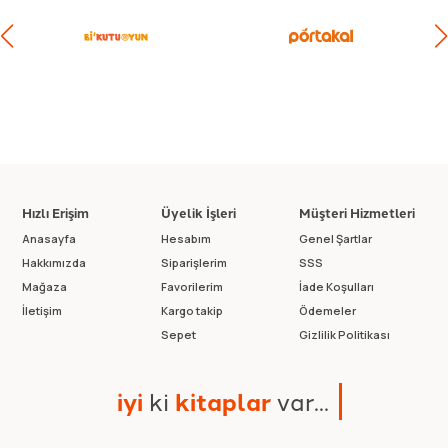
Hızlı Erişim
Üyelik İşleri
Müşteri Hizmetleri
Anasayfa
Hesabım
Genel Şartlar
Hakkımızda
Siparişlerim
SSS
Mağaza
Favorilerim
İade Koşulları
İletişim
Kargo takip
Ödemeler
Sepet
Gizlilik Politikası
i
y
i
k
i
k
i
t
a
p
l
a
r
v
a
r
.
.
.