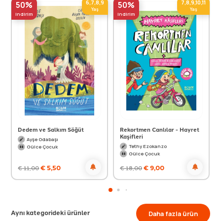
6,7,8,9
7,8,9,10,11
50%
50%
Yaş
Yaş
indirim
indirim
Dedem ve Salkım Söğüt
Rekortmen Canlılar - Hayret
Kaşifleri
Ayşe Odabaşı
Tethy Ezokanzo
Gülce Çocuk
Gülce Çocuk
€
5,50
€
9,00
€
11,00
€
18,00
Aynı kategorideki ürünler
Daha fazla ürün