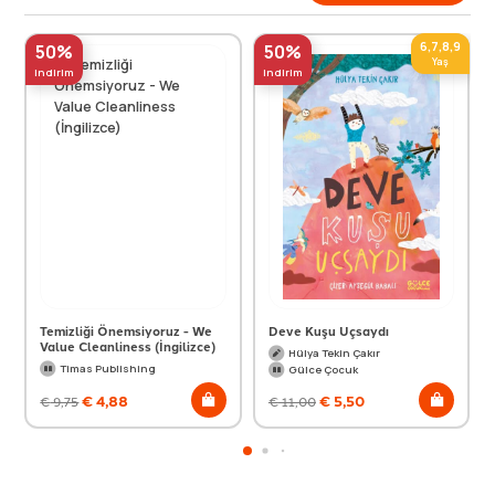
6,7,8,9
50%
50%
Yaş
indirim
indirim
Temizliği Önemsiyoruz - We
Deve Kuşu Uçsaydı
Value Cleanliness (İngilizce)
Hülya Tekin Çakır
Timas Publishing
Gülce Çocuk
€
4,88
€
5,50
€
9,75
€
11,00