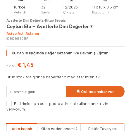
Türkçe
32
12/2023
11 x 16 x 0.5 cm
Metin dili
Sayfa
Çıkış tarihi
Boyut (cm)
Ayetlerle Dini Değerler
Kitap Sevgisi
Ceylan Ela – Ayetlerle Dini Değerler 7
Asiye Aslı Aslaner
9786256360587
Kur’an’ın Işığında Değer Kazanımı ve Davranış Eğitimi
€
1,45
€
2,90
Ürün stoklara girince haberdar olmak ister misiniz?
Gelince haber ver
Bildirimler için bu e-posta adresini kullanmanıza izin
veriyorum.
Arka kapak
Kitap neden önemli?
Editör Tavsiyesi