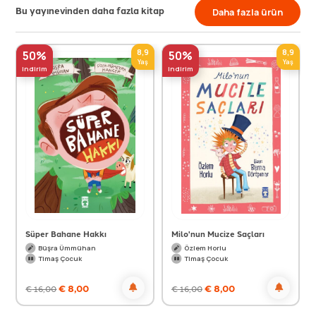
Bu yayınevinden daha fazla kitap
Daha fazla ürün
8,9
8,9
50%
50%
Yaş
Yaş
indirim
indirim
Süper Bahane Hakkı
Milo'nun Mucize Saçları
Büşra Ümmühan
Özlem Horlu
Timaş Çocuk
Timaş Çocuk
€
8,00
€
8,00
€
16,00
€
16,00