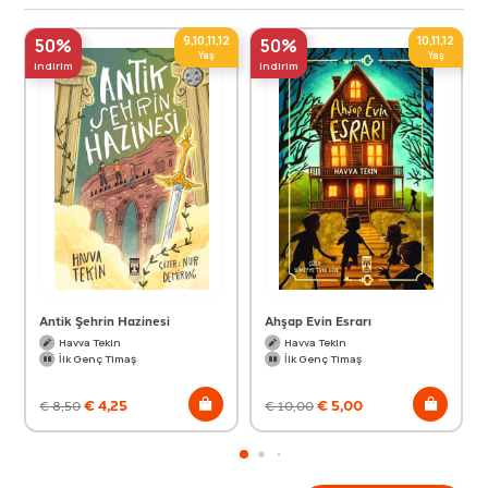
9,10,11,12
10,11,12
50%
50%
Yaş
Yaş
indirim
indirim
Antik Şehrin Hazinesi
Ahşap Evin Esrarı
Havva Tekin
Havva Tekin
İlk Genç Timaş
İlk Genç Timaş
€
4,25
€
5,00
€
8,50
€
10,00