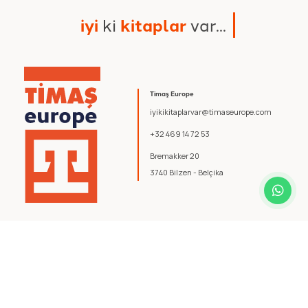
i
y
i
k
i
k
i
t
a
p
l
a
r
v
a
r
.
.
.
Timaş Europe
iyikikitaplarvar@timaseurope.com
+32 469 14 72 53
Bremakker 20
3740 Bilzen - Belçika