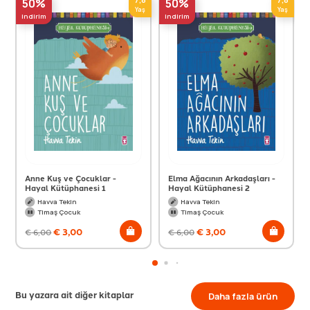
50%
50%
Yaş
Yaş
indirim
indirim
Anne Kuş ve Çocuklar -
Elma Ağacının Arkadaşları -
Hayal Kütüphanesi 1
Hayal Kütüphanesi 2
Havva Tekin
Havva Tekin
Timaş Çocuk
Timaş Çocuk
€
3,00
€
3,00
€
6,00
€
6,00
Bu yazara ait diğer kitaplar
Daha fazla ürün