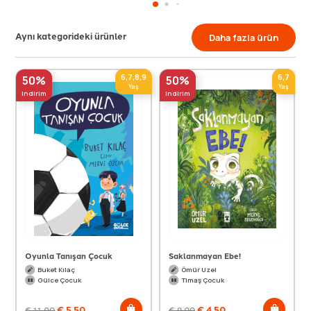
Aynı kategorideki ürünler
Daha fazla ürün
6,7,8,9
6,7
50%
50%
Yaş
Yaş
indirim
indirim
Oyunla Tanışan Çocuk
Saklanmayan Ebe!
Buket Kılaç
Ömür Uzel
Gülce Çocuk
Timaş Çocuk
€
5,50
€
4,50
€
11,00
€
9,00