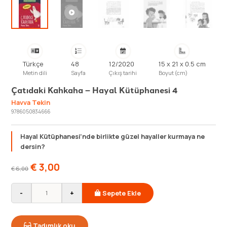
Türkçe
48
12/2020
15 x 21 x 0.5 cm
Metin dili
Sayfa
Çıkış tarihi
Boyut (cm)
Çatıdaki Kahkaha – Hayal Kütüphanesi 4
Havva Tekin
9786050834666
Hayal Kütüphanesi’nde birlikte güzel hayaller kurmaya ne
dersin?
€
3,00
€
6,00
-
+
Sepete Ekle
Tadımlık oku