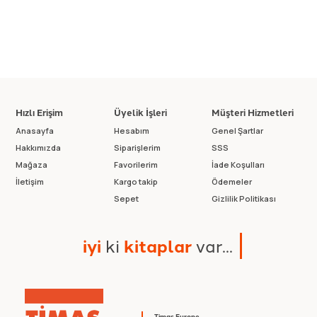
Hızlı Erişim
Üyelik İşleri
Müşteri Hizmetleri
Anasayfa
Hesabım
Genel Şartlar
Hakkımızda
Siparişlerim
SSS
Mağaza
Favorilerim
İade Koşulları
İletişim
Kargo takip
Ödemeler
Sepet
Gizlilik Politikası
i
y
i
k
i
k
i
t
a
p
l
a
r
v
a
r
.
.
.
Timaş Europe