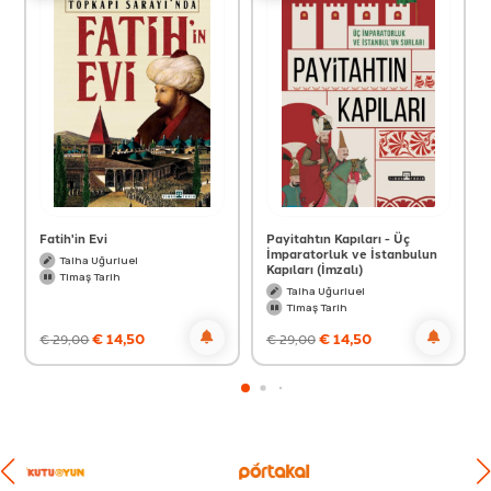
Fatih'in Evi
Payitahtın Kapıları - Üç
İmparatorluk ve İstanbulun
Talha Uğurluel
Kapıları (İmzalı)
Timaş Tarih
Talha Uğurluel
Timaş Tarih
€
14,50
€
14,50
€
29,00
€
29,00