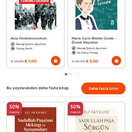
Asla Yenilmeyeceksin
Marie Curie Bilimin İzinde -
Örnek Hayatlar
Recep Şükrü Apuhan
Recep Şükrü Apuhan
Timaş Tarih
İlk Genç Timaş
€
7,00
€
5,00
€
14,00
€
10,00
Bu yayınevinden daha fazla kitap
Daha fazla ürün
50%
50%
indirim
indirim