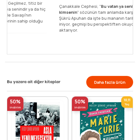
fotoğraflarla desteklenen Çanakkale Geçilmez, titiz bir
Ça
çalışmanın ürünü. Kitapta, "Bu vatan ya senindir ya da hiç
ki
kimsenin!" şiarıyla kazanılan Çanakkale Savaşı′nın
Şü
sebepleri, sonuçları, düşman kuvvetlerinin sahip olduğu
ini
muazzam silah [...]
akt
Devamını Oku
Bu yazara ait diğer kitaplar
Daha fazla ürün
10,11
50%
50%
Yaş
indirim
indirim