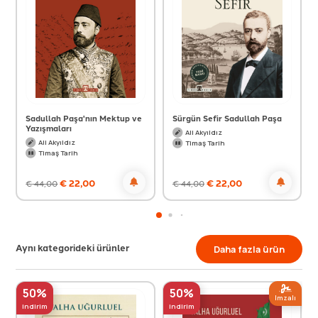
Sadullah Paşa'nın Mektup ve
Sürgün Sefir Sadullah Paşa
Yazışmaları
Ali Akyıldız
Ali Akyıldız
Timaş Tarih
Timaş Tarih
€
22,00
€
22,00
€
44,00
€
44,00
Aynı kategorideki ürünler
Daha fazla ürün
50%
50%
Imzalı
indirim
indirim