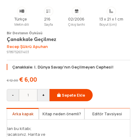
Türkçe
216
02/2006
13 x 21 x 1 cm
Metin dili
Sayfa
Çıkış tarihi
Boyut (cm)
Bir Destanın Öyküsü
Çanakkale Geçilmez
Recep Şükrü Apuhan
9789752631403
Çanakkale: I. Dünya Savaşı’nın Geçilmeyen Cephesi!
€
6,00
€
12,00
-
+
Sepete Ekle
Arka kapak
Kitap neden önemli?
Editör Tavsiyesi
Çanakkale Savaşı′nı her yönüyle ele alan bu kitabı;
heyecan, gurur, hüzün ve zevkle okuyacaksınız. Harita ve