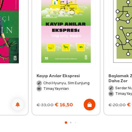
Kayıp Anılar Ekspresi
Başlamak Z
Daha Zor
Choi Hyunyu, Sim Eunjung
Serdar N
Timaş Yayınları
Timaş Yay
0
€
16,50
€
€
33,00
€
20,00