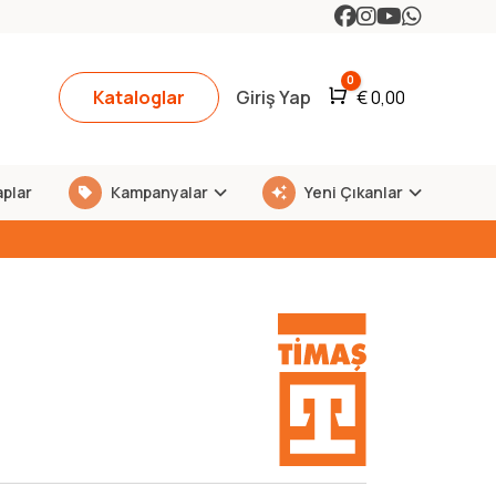
0
Kataloglar
Giriş Yap
Araba
€
0,00
aplar
Kampanyalar
Yeni Çıkanlar