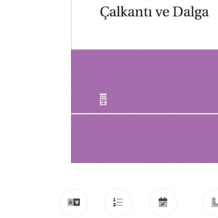
Usta edebiyatçı Ebubekir Eroğlu, birbirine bağlı o
denemelerinde düşünce gündemine "Çalkantı ve Dal
Toplumsallığı odağa alarak bireysel olanın geniş ö
tezahürlerini "Çalkantı" başlığında ele alırken ilk to
insanın oluştuğu ve insanlığın sürekli olarak etkisi alt
Devamını Oku