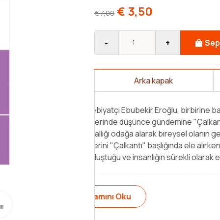
€
3,50
€
7,00
-
+
Sep
Arka kapak
n bölümden oluşan
Usta edebiyatçı Ebubekir Eroğlu
ga" ile not düşüyor.
denemelerinde düşünce günde
lçekte toplumsal olanda
Toplumsallığı odağa alarak bire
plumlardan beri, içinde
tezahürlerini "
Çalkantı
" başlığı
ında [...]
insanın oluştuğu ve [...]
Devamını Oku