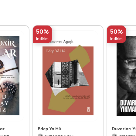
50%
50%
indirim
indirim
lar
Edep Ya Hû
Duvarları 