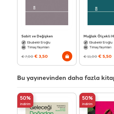
Sabit ve Değişken
Muğlak Ölçekli H
Ebubekir Eroğlu
Ebubekir Eroğlu
Timaş Yayınları
Timaş Yayınları
€
3,50
€
5,50
€
7,00
€
11,00
Bu yayınevinden daha fazla kita
50%
50%
indirim
indirim