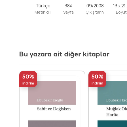
Türkçe
384
09/2008
13 x 21
Metin dili
Sayfa
Çıkış tarihi
Boyut
Bu yazara ait diğer kitaplar
50%
50%
indirim
indirim