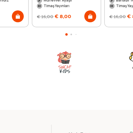
ıldız
Münevver Ayaşlı
Bahadır Y
Timaş Yayınları
Timaş Yay
€
8,00
€
€
16,00
€
16,00