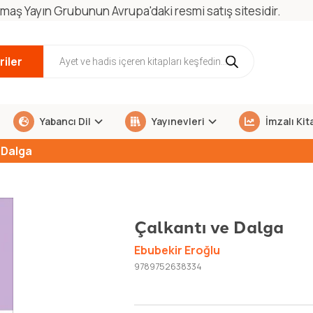
maş Yayın Grubunun Avrupa'daki resmi satış sitesidir.
iler
Yabancı Dil
Yayınevleri
İmzalı Kit
 Dalga
Çalkantı ve Dalga
Ebubekir Eroğlu
9789752638334