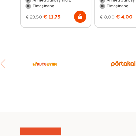
Ahmed Günbay Yıldız
Ahmed Günbay Y
Timaş İnanç
Timaş İnanç
€
11,75
€
4,00
€
23,50
€
8,00