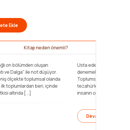
ete Ekle
Kitap neden önemli?
, birbirine bağlı on bölümden oluşan
mine "
Çalkantı ve Dalga
" ile not düşüyor.
ysel olanın geniş ölçekte toplumsal olanda
nda ele alırken ilk toplumlardan beri, içinde