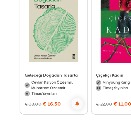
Geleceği Doğadan Tasarla
Çiçekçi Kadın
Ceylan Kalyon Özdemir,
Minyoung Kang
Muharrem Özdemir
Timaş Yayınları
Timaş Yayınları
€
16,50
€
11,0
€
33,00
€
22,00