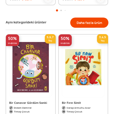
Aynı kategorideki ürünler
Daha fazla ürün
5,6,7
3,4,5
50%
50%
Yaş
Yaş
indirim
indirim
Bir Canavar Gördüm Sanki
Bir Fırın Simit
Didem Demirel
Serap Armutlu Acar
Timaş Çocuk
Timaş Çocuk