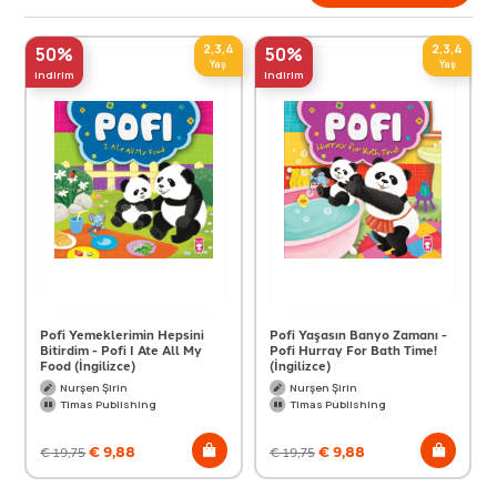
2,3,4
2,3,4
50%
50%
Yaş
Yaş
indirim
indirim
Pofi Yemeklerimin Hepsini
Pofi Yaşasın Banyo Zamanı -
Bitirdim - Pofi I Ate All My
Pofi Hurray For Bath Time!
Food (İngilizce)
(İngilizce)
Nurşen Şirin
Nurşen Şirin
Timas Publishing
Timas Publishing
€
9,88
€
9,88
€
19,75
€
19,75