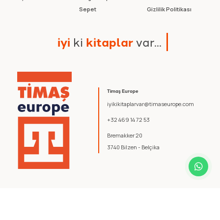
Sepet
Gizlilik Politikası
i
y
i
k
i
k
i
t
a
p
l
a
r
v
a
r
.
.
.
Timaş Europe
iyikikitaplarvar@timaseurope.com
+32 469 14 72 53
Bremakker 20
3740 Bilzen - Belçika