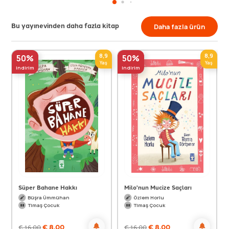
Bu yayınevinden daha fazla kitap
Daha fazla ürün
8,9
8,9
50%
50%
Yaş
Yaş
indirim
indirim
Süper Bahane Hakkı
Milo'nun Mucize Saçları
Büşra Ümmühan
Özlem Horlu
Timaş Çocuk
Timaş Çocuk
€
8,00
€
8,00
€
16,00
€
16,00