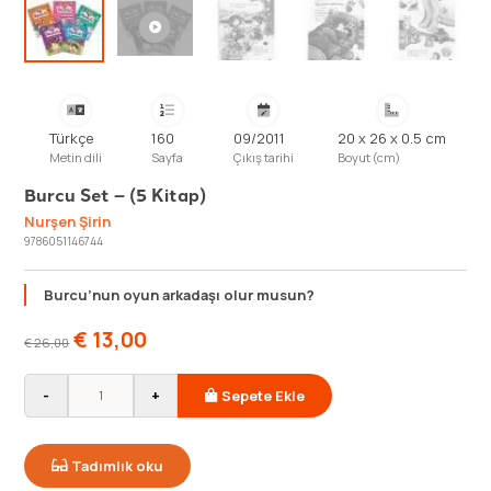
Türkçe
160
09/2011
20 x 26 x 0.5 cm
Metin dili
Sayfa
Çıkış tarihi
Boyut (cm)
Burcu Set – (5 Kitap)
Nurşen Şirin
9786051146744
Burcu’nun oyun arkadaşı olur musun?
€
13,00
€
26,00
-
+
Sepete Ekle
Tadımlık oku