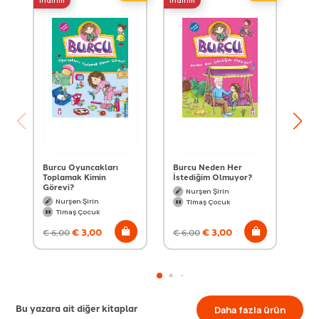
indirim
indirim
indir
Burcu Oyuncakları
Burcu Neden Her
Bur
Toplamak Kimin
İstediğim Olmuyor?
Oyu
Görevi?
Nurşen Şirin
Nurşen Şirin
Timaş Çocuk
Timaş Çocuk
€
3,00
€
3,00
€
6,00
€
6,00
€
6
Bu yazara ait diğer kitaplar
Daha fazla ürün