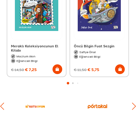
Meraklı Koleksiyoncunun El
Öncü Bilgin Fuat Sezgin
Kitabı
Safiye Önal
Mazlum Akın
Eğlenceli Bilgi
Eğlenceli Bilgi
€
7,25
€
5,75
€
14,50
€
11,50