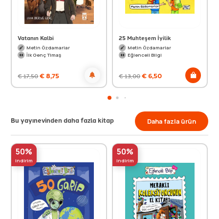
Vatanın Kalbi
25 Muhteşem İyilik
Metin Özdamarlar
Metin Özdamarlar
İlk Genç Timaş
Eğlenceli Bilgi
€
8,75
€
6,50
€
17,50
€
13,00
Bu yayınevinden daha fazla kitap
Daha fazla ürün
50%
50%
indirim
indirim