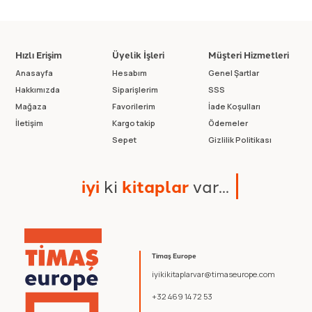
Hızlı Erişim
Üyelik İşleri
Müşteri Hizmetleri
Anasayfa
Hesabım
Genel Şartlar
Hakkımızda
Siparişlerim
SSS
Mağaza
Favorilerim
İade Koşulları
İletişim
Kargo takip
Ödemeler
Sepet
Gizlilik Politikası
i
y
i
k
i
k
i
t
a
p
l
a
r
v
a
r
.
.
.
Timaş Europe
iyikikitaplarvar@timaseurope.com
+32 469 14 72 53