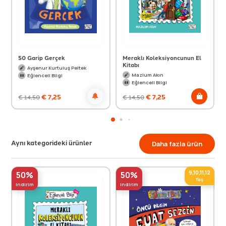
50 Garip Gerçek
Meraklı Koleksiyoncunun El
Kitabı
Ayşenur Kurtuluş Peltek
Mazlum Akın
Eğlenceli Bilgi
Eğlenceli Bilgi
€
7,25
€
7,25
€
14,50
€
14,50
Aynı kategorideki ürünler
Daha fazla ürün
9,10,11,12
50%
50%
Yaş
indirim
indirim