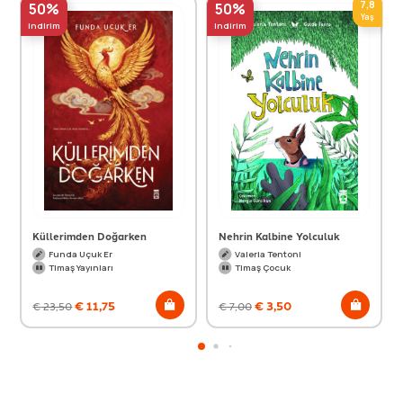
7,8
50%
50%
Yaş
indirim
indirim
Küllerimden Doğarken
Nehrin Kalbine Yolculuk
Funda Uçuk Er
Valeria Tentoni
Timaş Yayınları
Timaş Çocuk
€
11,75
€
3,50
€
23,50
€
7,00