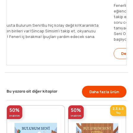
Fenerli Kitap ile çocuklar, • Parça-bütün etkinliğinin en
eğlenceli halini görecekler. • Bilmecelerdeki ipuçlarını
takip ederken dikkat ve algıları gelişecek. • İnteraktif
soru cevaplarla çiftlikteki dostlarımızı özellikleriyle
anlıkta
tanıyacaklar. Birbirinden eğlenceli çizimleriyle Bulurum
anusu
Seni Okyanusta kitabında ormanda fenerli bir keşif
sana.
başlıyor. [...]
Devamını Oku
Bu yazara ait diğer kitaplar
Daha fazla ürün
2,3,4,5
50%
50%
Yaş
indirim
indirim