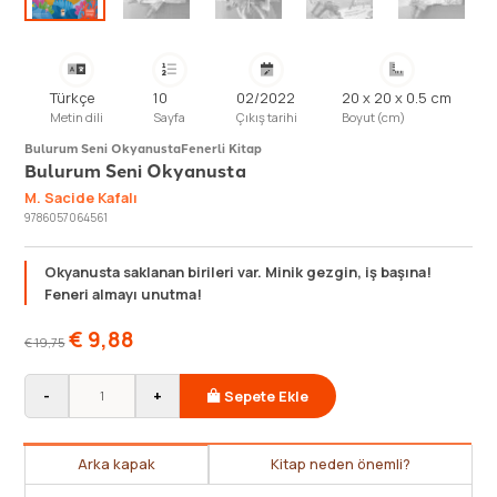
Türkçe
10
02/2022
20 x 20 x 0.5 cm
Metin dili
Sayfa
Çıkış tarihi
Boyut (cm)
Bulurum Seni Okyanusta
Fenerli Kitap
Bulurum Seni Okyanusta
M. Sacide Kafalı
9786057064561
Okyanusta saklanan birileri var. Minik gezgin, iş başına!
Feneri almayı unutma!
€
9,88
€
19,75
-
+
Sepete Ekle
Arka kapak
Kitap neden önemli?