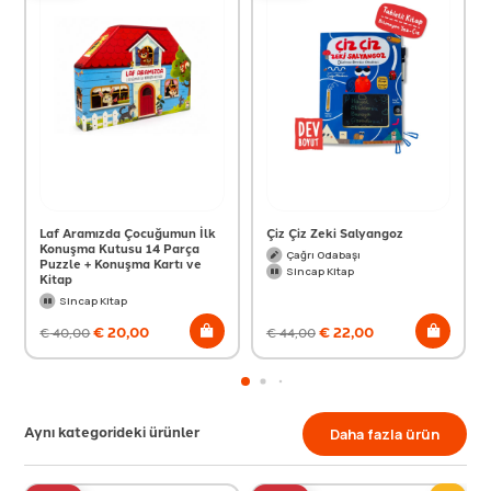
Laf Aramızda Çocuğumun İlk
Çiz Çiz Zeki Salyangoz
Konuşma Kutusu 14 Parça
Çağrı Odabaşı
Puzzle + Konuşma Kartı ve
Sincap Kitap
Kitap
Sincap Kitap
€
20,00
€
22,00
€
40,00
€
44,00
Aynı kategorideki ürünler
Daha fazla ürün