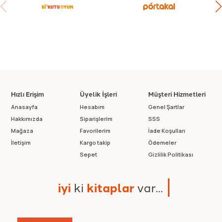
Hızlı Erişim
Üyelik İşleri
Müşteri Hizmetleri
Anasayfa
Hesabım
Genel Şartlar
Hakkımızda
Siparişlerim
SSS
Mağaza
Favorilerim
İade Koşulları
İletişim
Kargo takip
Ödemeler
Sepet
Gizlilik Politikası
i
y
i
k
i
k
i
t
a
p
l
a
r
v
a
r
.
.
.