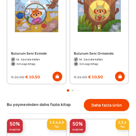
Bulurum Seni Evimde
Bulurum Seni Ormanda
M. Sacide Kafalı
M. Sacide Kafalı
Sincap Kitap
Sincap Kitap
€
10,50
€
10,50
€
21,00
€
21,00
Bu yayınevinden daha fazla kitap
Daha fazla ürün
2,3,4,5,6
2,3,4
50%
50%
Yaş
Yaş
indirim
indirim