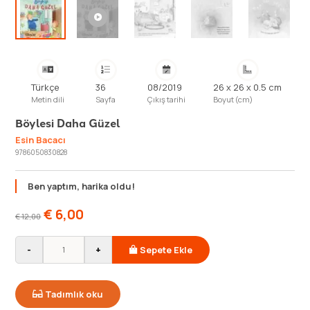
Türkçe
36
08/2019
26 x 26 x 0.5 cm
Metin dili
Sayfa
Çıkış tarihi
Boyut (cm)
Böylesi Daha Güzel
Esin Bacacı
9786050830828
Ben yaptım, harika oldu!
€
6,00
€
12,00
-
+
Sepete Ekle
Tadımlık oku