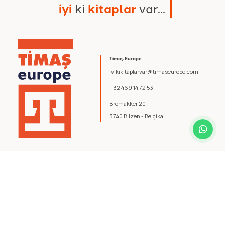
i
y
i
k
i
k
i
t
a
p
l
a
r
v
a
r
.
.
.
Timaş Europe
iyikikitaplarvar@timaseurope.com
+32 469 14 72 53
Bremakker 20
3740 Bilzen - Belçika
© 2026 Timaş Europe. Tüm hakları saklıdır.
Şartlar ve Koşullar
.
Gizlilik Politikası
.