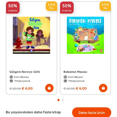
4,5,6
4,5,6
50%
50%
Yaş
Yaş
indirim
indirim
Gölgem Nereye Gitti
Babamın Masası
Esin Bacacı
Esin Bacacı
Timaş Çocuk
Timaş Çocuk
€
6,00
€
6,00
€
12,00
€
12,00
Bu yayınevinden daha fazla kitap
Daha fazla ürün