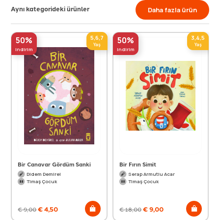
Aynı kategorideki ürünler
Daha fazla ürün
5,6,7
3,4,5
50%
50%
Yaş
Yaş
indirim
indirim
Bir Canavar Gördüm Sanki
Bir Fırın Simit
Didem Demirel
Serap Armutlu Acar
Timaş Çocuk
Timaş Çocuk
€
4,50
€
9,00
€
9,00
€
18,00