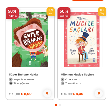
8,9
8,9
50%
50%
Yaş
Yaş
indirim
indirim
Süper Bahane Hakkı
Milo'nun Mucize Saçları
Büşra Ümmühan
Özlem Horlu
Timaş Çocuk
Timaş Çocuk
€
8,00
€
8,00
€
16,00
€
16,00