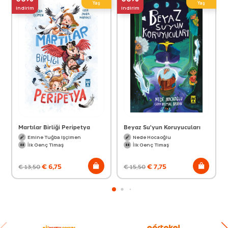
Yaş
Yaş
indirim
indirim
Martılar Birliği Peripetya
Beyaz Su'yun Koruyucuları
Emine Tuğba Işçimen
Nede Hocaoğlu
İlk Genç Timaş
İlk Genç Timaş
€
6,75
€
7,75
€
13,50
€
15,50