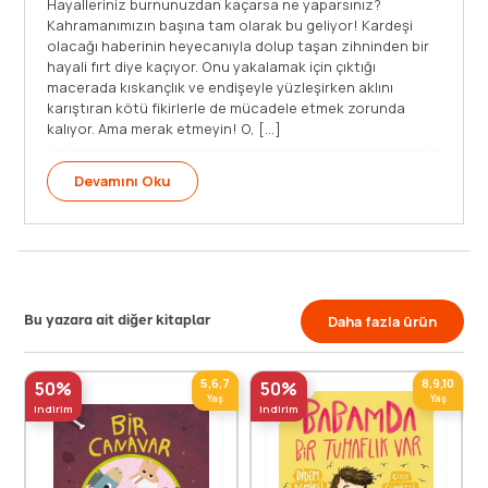
Hayalleriniz burnunuzdan kaçarsa ne yaparsınız?
Kahramanımızın başına tam olarak bu geliyor! Kardeşi
olacağı haberinin heyecanıyla dolup taşan zihninden bir
hayali fırt diye kaçıyor. Onu yakalamak için çıktığı
macerada kıskançlık ve endişeyle yüzleşirken aklını
karıştıran kötü fikirlerle de mücadele etmek zorunda
kalıyor. Ama merak etmeyin! O, [...]
Devamını Oku
Bu yazara ait diğer kitaplar
Daha fazla ürün
5,6,7
8,9,10
50%
50%
Yaş
Yaş
indirim
indirim