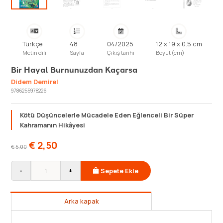
Türkçe
48
04/2025
12 x 19 x 0.5 cm
Metin dili
Sayfa
Çıkış tarihi
Boyut (cm)
Bir Hayal Burnunuzdan Kaçarsa
Didem Demirel
9786255978226
Kötü Düşüncelerle Mücadele Eden Eğlenceli Bir Süper
Kahramanın Hikâyesi
€
2,50
€
5,00
-
+
Sepete Ekle
Arka kapak