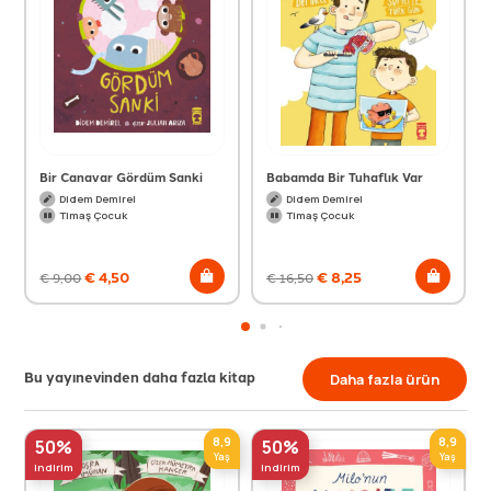
Bir Canavar Gördüm Sanki
Babamda Bir Tuhaflık Var
Didem Demirel
Didem Demirel
Timaş Çocuk
Timaş Çocuk
€
4,50
€
8,25
€
9,00
€
16,50
Bu yayınevinden daha fazla kitap
Daha fazla ürün
8,9
8,9
50%
50%
Yaş
Yaş
indirim
indirim