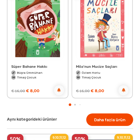
Süper Bahane Hakkı
Milo'nun Mucize Saçları
Büşra Ümmühan
Özlem Horlu
Timaş Çocuk
Timaş Çocuk
€
8,00
€
8,00
€
16,00
€
16,00
Aynı kategorideki ürünler
Daha fazla ürün
9,10,11,12
9,10,11,12
50%
50%