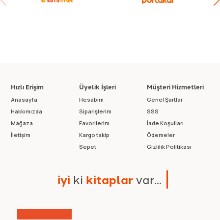
Hızlı Erişim
Üyelik İşleri
Müşteri Hizmetleri
Anasayfa
Hesabım
Genel Şartlar
Hakkımızda
Siparişlerim
SSS
Mağaza
Favorilerim
İade Koşulları
İletişim
Kargo takip
Ödemeler
Sepet
Gizlilik Politikası
i
y
i
k
i
k
i
t
a
p
l
a
r
v
a
r
.
.
.