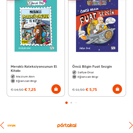
Meraklı Koleksiyoncunun El
Öncü Bilgin Fuat Sezgin
Kitabı
Safiye Önal
Mazlum Akın
Eğlenceli Bilgi
Eğlenceli Bilgi
€
7,25
€
5,75
€
14,50
€
11,50