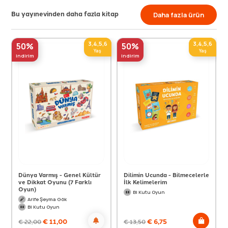
Bu yayınevinden daha fazla kitap
Daha fazla ürün
6
3,4,5,6
3,4,5,6
50%
50%
Yaş
Yaş
indirim
indirim
Dünya Varmış - Genel Kültür
Dilimin Ucunda - Bilmecelerle
ve Dikkat Oyunu (7 Farklı
İlk Kelimelerim
Oyun)
Bi Kutu Oyun
Arife Şeyma Gök
Bi Kutu Oyun
€
11,00
€
6,75
€
22,00
€
13,50