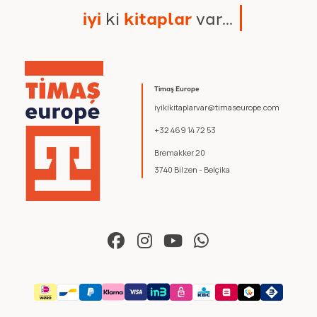
i
y
i
k
i
k
i
t
a
p
l
a
r
v
a
r
.
.
.
Timaş Europe
iyikikitaplarvar@timaseurope.com
+32 469 14 72 53
Bremakker 20
3740 Bilzen - Belçika