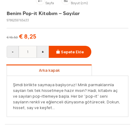
Sayfa
Boyut (cm)
Benim Pop-it Kitabım – Sayılar
9786259765433
€
8,25
€
16,50
-
+
Sepete Ekle
Arka kapak
Şimdi birlikte saymaya başlıyoruz! Minik parmaklarınla
sayıları tek tek hissetmeye hazır mısın? Hadi, kitabını aç
ve sayıları pop-itlemeye başla. Her bir “pop-it” seni
sayıların renkli ve eğlenceli dünyasına götürecek. Dokun,
hisset, say ve keşfet…