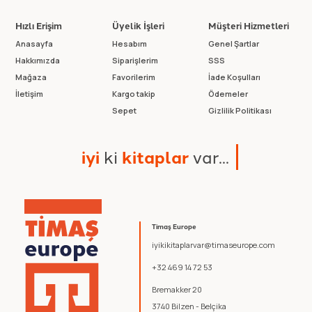
Hızlı Erişim
Üyelik İşleri
Müşteri Hizmetleri
Anasayfa
Hesabım
Genel Şartlar
Hakkımızda
Siparişlerim
SSS
Mağaza
Favorilerim
İade Koşulları
İletişim
Kargo takip
Ödemeler
Sepet
Gizlilik Politikası
i
y
i
k
i
k
i
t
a
p
l
a
r
v
a
r
.
.
.
Timaş Europe
iyikikitaplarvar@timaseurope.com
+32 469 14 72 53
Bremakker 20
3740 Bilzen - Belçika