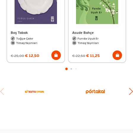
Boş Tabak
Asude Bahçe
Tuğçe Çakır
Funda Uçuk Er
Timaş Yayınları
Timaş Yayınları
€
12,50
€
11,25
€
25,00
€
22,50