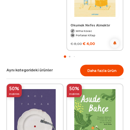
Okumak Nefes Almaktır
Miha Kovac
Portakal Kitap
€
4,00
€
8,00
Aynı kategorideki ürünler
Daha fazla ürün
50%
50%
indirim
indirim