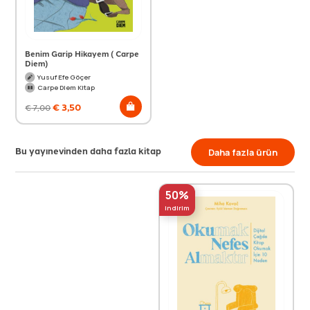
Benim Garip Hikayem ( Carpe
Diem)
Yusuf Efe Göçer
Carpe Diem Kitap
€
3,50
€
7,00
Bu yayınevinden daha fazla kitap
Daha fazla ürün
50%
indirim