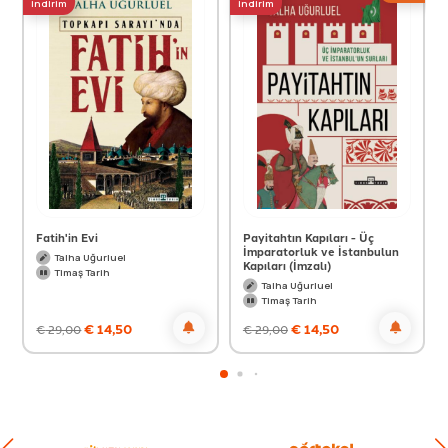
indirim
indirim
Fatih'in Evi
Payitahtın Kapıları - Üç
İmparatorluk ve İstanbulun
Talha Uğurluel
Kapıları (İmzalı)
Timaş Tarih
Talha Uğurluel
Timaş Tarih
€
14,50
€
14,50
€
29,00
€
29,00