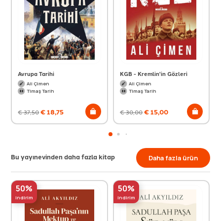
Avrupa Tarihi
KGB - Kremlin'in Gözleri
Ali Çimen
Ali Çimen
Timaş Tarih
Timaş Tarih
€
18,75
€
15,00
€
37,50
€
30,00
Bu yayınevinden daha fazla kitap
Daha fazla ürün
50%
50%
indirim
indirim