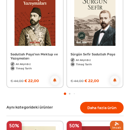
Sadullah Paşa'nın Mektup ve
Sürgün Sefir Sadullah Paşa
Yazışmaları
Ali Akyıldız
Ali Akyıldız
Timaş Tarih
Timaş Tarih
€
22,00
€
22,00
€
44,00
€
44,00
Aynı kategorideki ürünler
Daha fazla ürün
50%
50%
Imzalı