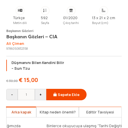
Türkçe
592
01/2020
13 x 21 x 2 cm
Metin dili
Sayfa
Çıkış tarihi
Boyut (cm)
Başkanın Gözleri
Başkanın Gözleri – CIA
Ali Çimen
9786050832358
Düşmanını Bilen Kendini Bilir
– Sun Tzu
€
15,00
€
30,00
-
+
Sepete Ekle
Arka kapak
Kitap neden önemli?
Editör Tavsiyesi
Gizli servisler, ajanlar, casuslar… Karşılaştığımızda
Bin