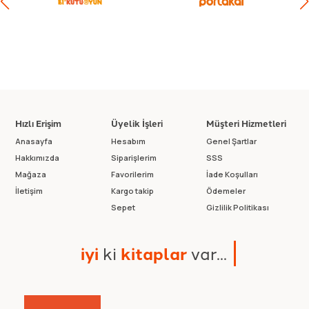
Hızlı Erişim
Üyelik İşleri
Müşteri Hizmetleri
Anasayfa
Hesabım
Genel Şartlar
Hakkımızda
Siparişlerim
SSS
Mağaza
Favorilerim
İade Koşulları
İletişim
Kargo takip
Ödemeler
Sepet
Gizlilik Politikası
i
y
i
k
i
k
i
t
a
p
l
a
r
v
a
r
.
.
.