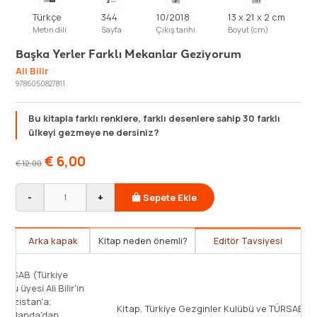
Türkçe
344
10/2018
13 x 21 x 2 cm
Metin dili
Sayfa
Çıkış tarihi
Boyut (cm)
Başka Yerler Farklı Mekanlar Geziyorum
Ali Bilir
9786050827811
Bu kitapla farklı renklere, farklı desenlere sahip 30 farklı
ülkeyi gezmeye ne dersiniz?
€
6,00
€
12,00
-
+
Sepete Ekle
Arka kapak
Kitap neden önemli?
Editör Tavsiyesi
lar ve kültürler tanımak kadar insanının
Bu eser, Türkiye Gezg
ten az şey vardır hayatta. Gezilerinize bir
Seyahat Acentaları Birl
ğiniz şehirlerin tarihi ve kültürel
önemli bir çalışması. B
 vakıf biri eşlik ediyorsa bu seyahatlerin
Polonya'dan Fas'a; AB