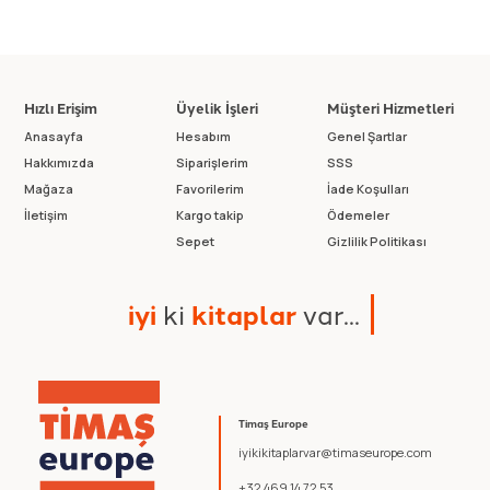
Hızlı Erişim
Üyelik İşleri
Müşteri Hizmetleri
Anasayfa
Hesabım
Genel Şartlar
Hakkımızda
Siparişlerim
SSS
Mağaza
Favorilerim
İade Koşulları
İletişim
Kargo takip
Ödemeler
Sepet
Gizlilik Politikası
i
y
i
k
i
k
i
t
a
p
l
a
r
v
a
r
.
.
.
Timaş Europe
iyikikitaplarvar@timaseurope.com
+32 469 14 72 53