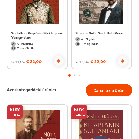
Sadullah Paşa'nın Mektup ve
Sürgün Sefir Sadullah Paşa
Yazışmaları
Ali Akyıldız
Ali Akyıldız
Timaş Tarih
Timaş Tarih
€
22,00
€
22,00
€
44,00
€
44,00
Aynı kategorideki ürünler
Daha fazla ürün
50%
50%
indirim
indirim