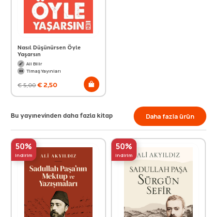
Nasıl Düşünürsen Öyle
Yaşarsın
Ali Bilir
Timaş Yayınları
€
2,50
€
5,00
Bu yayınevinden daha fazla kitap
Daha fazla ürün
50%
50%
indirim
indirim