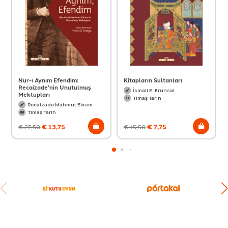
Nur-ı Aynım Efendim:
Kitapların Sultanları
Recaizade'nin Unutulmuş
İsmail E. Erünsal
Mektupları
Timaş Tarih
Recaizade Mahmut Ekrem
Timaş Tarih
€
13,75
€
7,75
€
27,50
€
15,50