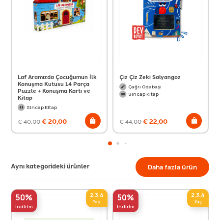
Laf Aramızda Çocuğumun İlk
Çiz Çiz Zeki Salyangoz
Konuşma Kutusu 14 Parça
Çağrı Odabaşı
Puzzle + Konuşma Kartı ve
Sincap Kitap
Kitap
Sincap Kitap
€
20,00
€
22,00
€
40,00
€
44,00
Aynı kategorideki ürünler
Daha fazla ürün
2,3,4
2,3,4
50%
50%
Yaş
Yaş
indirim
indirim