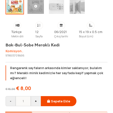
Türkçe
12
06/2021
15 x 19 x 0.5 cm
Metin dili
Sayfa
Çıkış tarihi
Boyut (cm)
Bak-Bul-Sobe Meraklı Kedi
Komisyon .
9786057018496
Rengarenk sayfaların arkasında kimler saklanıyor, bulalım
mı? Meraklı minik kedimizle her sayfada keşif yapmak çok
eğlenceli!
€
8,00
€
16,00
-
+
Sepete Ekle