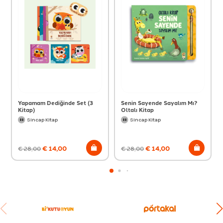
Yapamam Dediğinde Set (3
Senin Sayende Sayalım Mı?
Kitap)
Oltalı Kitap
Sincap Kitap
Sincap Kitap
€
14,00
€
14,00
€
28,00
€
28,00