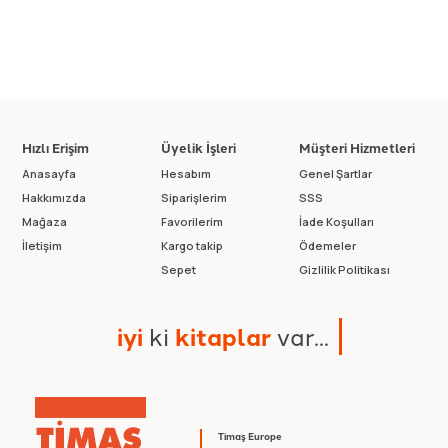
Hızlı Erişim
Üyelik İşleri
Müşteri Hizmetleri
Anasayfa
Hesabım
Genel Şartlar
Hakkımızda
Siparişlerim
SSS
Mağaza
Favorilerim
İade Koşulları
İletişim
Kargo takip
Ödemeler
Sepet
Gizlilik Politikası
i
y
i
k
i
k
i
t
a
p
l
a
r
v
a
r
.
.
.
Timaş Europe