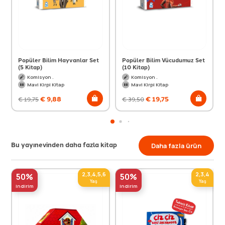
Popüler Bilim Hayvanlar Set
Popüler Bilim Vücudumuz Set
(5 Kitap)
(10 Kitap)
Komisyon .
Komisyon .
Mavi Kirpi Kitap
Mavi Kirpi Kitap
€
9,88
€
19,75
€
19,75
€
39,50
Bu yayınevinden daha fazla kitap
Daha fazla ürün
2,3,4,5,6
2,3,4
50%
50%
Yaş
Yaş
indirim
indirim