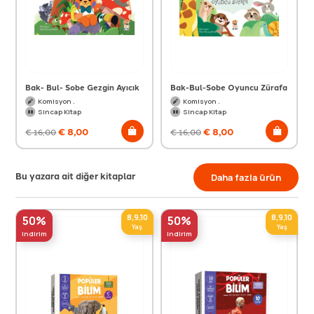
Bak- Bul- Sobe Gezgin Ayıcık
Bak-Bul-Sobe Oyuncu Zürafa
Komisyon .
Komisyon .
Sincap Kitap
Sincap Kitap
€
8,00
€
8,00
€
16,00
€
16,00
Bu yazara ait diğer kitaplar
Daha fazla ürün
8,9,10
8,9,10
50%
50%
Yaş
Yaş
indirim
indirim