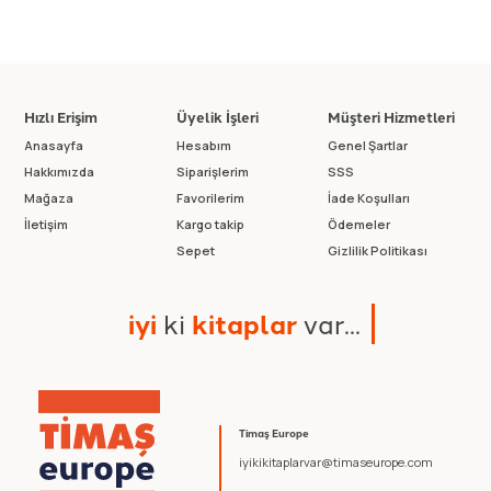
Hızlı Erişim
Üyelik İşleri
Müşteri Hizmetleri
Anasayfa
Hesabım
Genel Şartlar
Hakkımızda
Siparişlerim
SSS
Mağaza
Favorilerim
İade Koşulları
İletişim
Kargo takip
Ödemeler
Sepet
Gizlilik Politikası
i
y
i
k
i
k
i
t
a
p
l
a
r
v
a
r
.
.
.
Timaş Europe
iyikikitaplarvar@timaseurope.com