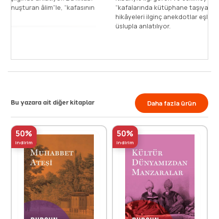
okuduktan sonra “yıldızları konuşturan âlim”le, “kafasının
“
içi [...]
h
ü
Devamını Oku
Bu yazara ait diğer kitaplar
Daha fazla ürün
50%
50%
indirim
indirim