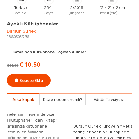
Türkçe
384
12/2018
13 x 21 x 2 cm
Metin dili
Sayfa
Çıkış tarihi
Boyut (cm)
Ayaklı Kütüphaneler
Dursun Gürlek
9786050827286
Kafasında Kütüphane Taşıyan Alimler!
€
10,50
€
21,00
Sepete Ekle
Arka kapak
Kitap neden önemli?
Editör Tavsiyesi
Dursun Gürlek, Ayaklı Kütüphaneler isimli eserinde bize,
hakiki kitap âşıklarını ve “ayaklı kütüphane”, “canlı kitap”
gibi deyimlerin hakkını veren, kafasında kütüphane
D
taşıyan, kitapların kadrini kıymetini bilen âlimlerin
t
hayatlarını ilginç anekdotlar eşliğinde anlatıyor. Bu kitabı
i