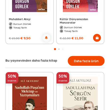
Muhabbet Ateşi
Kültür Dünyamızdan
Manzaralar
Dursun Gürlek
Dursun Gürlek
Timaş Tarih
Timaş Tarih
€
9,50
€
11,00
€
19,00
€
22,00
Bu yayınevinden daha fazla kitap
Daha fazla ürün
50%
50%
indirim
indirim