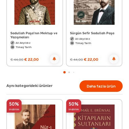
Sadullah Paşa'nın Mektup ve
Sürgün Sefir Sadullah Paşa
Yazışmaları
Ali Akyıldız
Ali Akyıldız
Timaş Tarih
Timaş Tarih
€
22,00
€
22,00
€
44,00
€
44,00
Aynı kategorideki ürünler
Daha fazla ürün
50%
50%
indirim
indirim