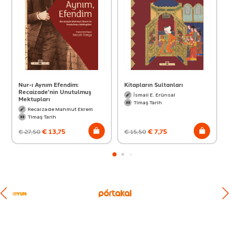
Nur-ı Aynım Efendim:
Kitapların Sultanları
Recaizade'nin Unutulmuş
İsmail E. Erünsal
Mektupları
Timaş Tarih
Recaizade Mahmut Ekrem
Timaş Tarih
€
13,75
€
7,75
€
27,50
€
15,50