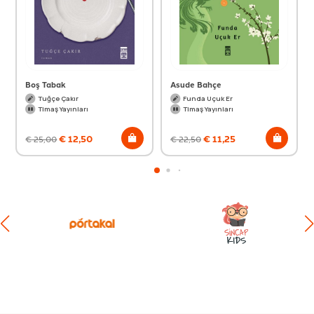
Boş Tabak
Asude Bahçe
Tuğçe Çakır
Funda Uçuk Er
Timaş Yayınları
Timaş Yayınları
€
12,50
€
11,25
€
25,00
€
22,50