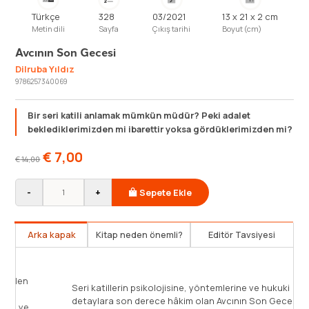
Türkçe
328
03/2021
13 x 21 x 2 cm
Metin dili
Sayfa
Çıkış tarihi
Boyut (cm)
Avcının Son Gecesi
Dilruba Yıldız
9786257340069
Bir seri katili anlamak mümkün müdür? Peki adalet
beklediklerimizden mi ibarettir yoksa gördüklerimizden mi?
€
7,00
€
14,00
-
+
Sepete Ekle
Arka kapak
Kitap neden önemli?
Editör Tavsiyesi
r seri katili anlamak mümkün müdür? Peki adalet
klediklerimizden mi ibarettir yoksa gördüklerimizden
Seri katil
? O bir ressam, bir şövalye, sanattan, incelikten,
detaylara
kâyelerden anlayan bir romantik. Kibar, sevgi dolu ve