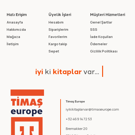
Hızlı Erişim
Üyelik İşleri
Müşteri Hizmetleri
Anasayfa
Hesabım
Genel Şartlar
Hakkımızda
Siparişlerim
SSS
Mağaza
Favorilerim
İade Koşulları
İletişim
Kargo takip
Ödemeler
Sepet
Gizlilik Politikası
i
y
i
k
i
k
i
t
a
p
l
a
r
v
a
r
.
.
.
Timaş Europe
iyikikitaplarvar@timaseurope.com
+32 469 14 72 53
Bremakker 20