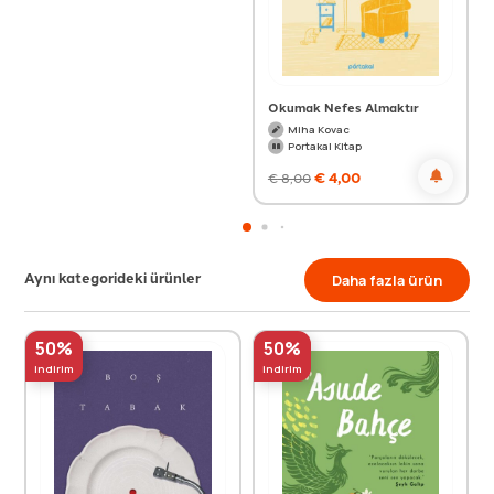
Okumak Nefes Almaktır
Miha Kovac
Portakal Kitap
€
4,00
€
8,00
Aynı kategorideki ürünler
Daha fazla ürün
50%
50%
indirim
indirim