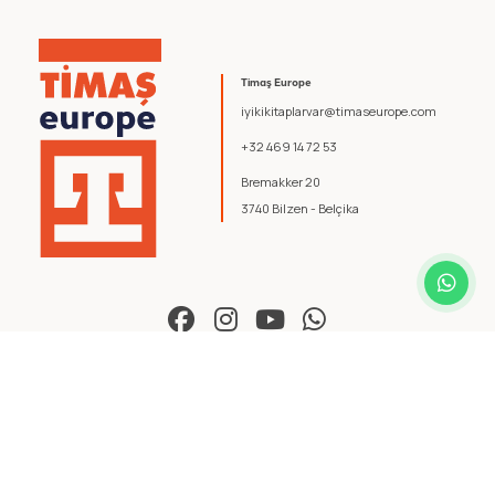
Timaş Europe
iyikikitaplarvar@timaseurope.com
+32 469 14 72 53
Bremakker 20
3740 Bilzen - Belçika
© 2026 Timaş Europe. Tüm hakları saklıdır.
Şartlar ve Koşullar
.
Gizlilik Politikası
.