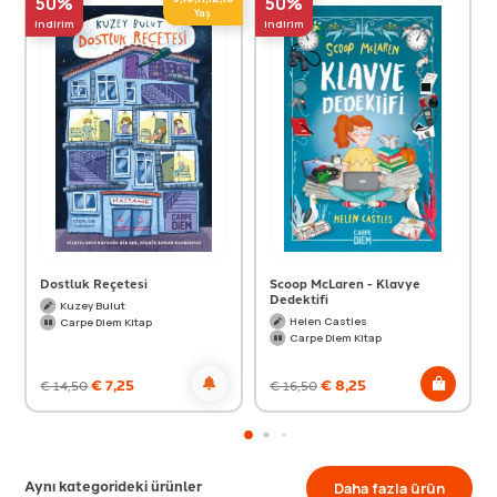
50%
50%
Yaş
indirim
indirim
Dostluk Reçetesi
Scoop McLaren - Klavye
Dedektifi
Kuzey Bulut
Helen Castles
Carpe Diem Kitap
Carpe Diem Kitap
€
7,25
€
8,25
€
14,50
€
16,50
Aynı kategorideki ürünler
Daha fazla ürün