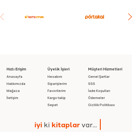
Hızlı Erişim
Üyelik İşleri
Müşteri Hizmetleri
Anasayfa
Hesabım
Genel Şartlar
Hakkımızda
Siparişlerim
SSS
Mağaza
Favorilerim
İade Koşulları
İletişim
Kargo takip
Ödemeler
Sepet
Gizlilik Politikası
i
y
i
k
i
k
i
t
a
p
l
a
r
v
a
r
.
.
.