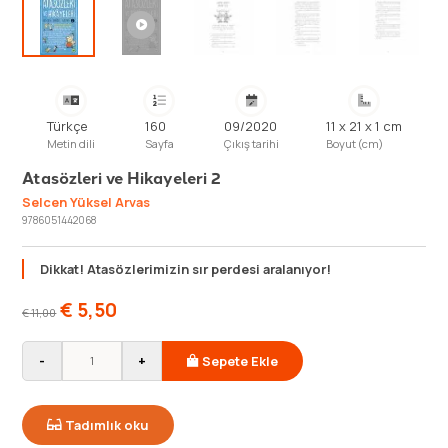
Türkçe
160
09/2020
11 x 21 x 1 cm
Metin dili
Sayfa
Çıkış tarihi
Boyut (cm)
Atasözleri ve Hikayeleri 2
Selcen Yüksel Arvas
9786051442068
Dikkat! Atasözlerimizin sır perdesi aralanıyor!
€
5,50
€
11,00
-
+
Sepete Ekle
Tadımlık oku