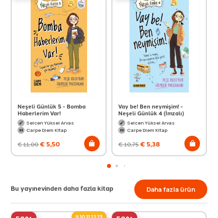
Neşeli Günlük 5 - Bomba
Vay be! Ben neymişim! -
Haberlerim Var!
Neşeli Günlük 4 (İmzalı)
Selcen Yüksel Arvas
Selcen Yüksel Arvas
Carpe Diem Kitap
Carpe Diem Kitap
€
5,50
€
5,38
€
11,00
€
10,75
Bu yayınevinden daha fazla kitap
Daha fazla ürün
9,10,11,12,13