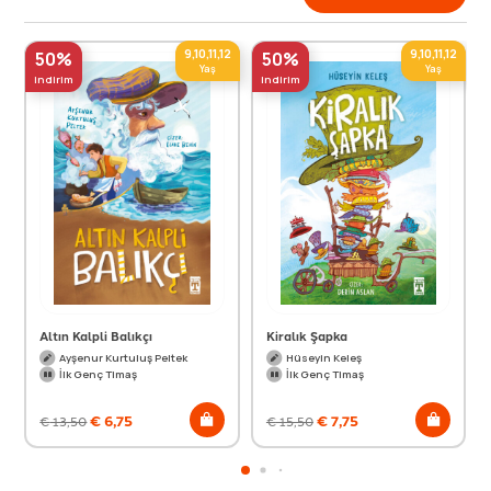
9,10,11,12
9,10,11,12
50%
50%
Yaş
Yaş
indirim
indirim
Altın Kalpli Balıkçı
Kiralık Şapka
Ayşenur Kurtuluş Peltek
Hüseyin Keleş
İlk Genç Timaş
İlk Genç Timaş
€
6,75
€
7,75
€
13,50
€
15,50