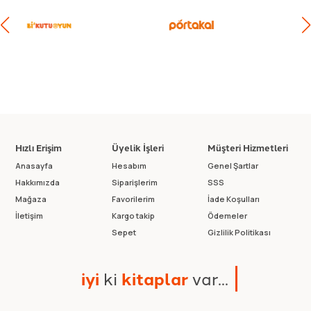
Hızlı Erişim
Üyelik İşleri
Müşteri Hizmetleri
Anasayfa
Hesabım
Genel Şartlar
Hakkımızda
Siparişlerim
SSS
Mağaza
Favorilerim
İade Koşulları
İletişim
Kargo takip
Ödemeler
Sepet
Gizlilik Politikası
i
y
i
k
i
k
i
t
a
p
l
a
r
v
a
r
.
.
.