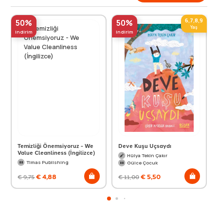
6,7,8,9
50%
50%
Yaş
indirim
indirim
Temizliği Önemsiyoruz - We
Deve Kuşu Uçsaydı
Value Cleanliness (İngilizce)
Hülya Tekin Çakır
Timas Publishing
Gülce Çocuk
€
4,88
€
5,50
€
9,75
€
11,00