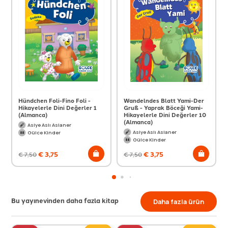
Hündchen Foli-Fino Foli -
Wandelndes Blatt Yami-Der
Hikayelerle Dini Değerler 1
Gruß - Yaprak Böceği Yami-
(Almanca)
Hikayelerle Dini Değerler 10
(Almanca)
Asiye Aslı Aslaner
Asiye Aslı Aslaner
Gülce Kinder
Gülce Kinder
€
3,75
€
3,75
€
7,50
€
7,50
Bu yayınevinden daha fazla kitap
Daha fazla ürün