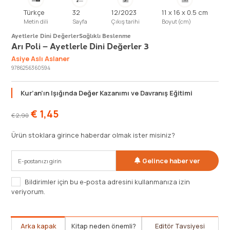
Türkçe
32
12/2023
11 x 16 x 0.5 cm
Metin dili
Sayfa
Çıkış tarihi
Boyut (cm)
Ayetlerle Dini Değerler
Sağlıklı Beslenme
Arı Poli – Ayetlerle Dini Değerler 3
Asiye Aslı Aslaner
9786256360594
Kur’an’ın Işığında Değer Kazanımı ve Davranış Eğitimi
€
1,45
€
2,90
Ürün stoklara girince haberdar olmak ister misiniz?
Gelince haber ver
Bildirimler için bu e-posta adresini kullanmanıza izin
veriyorum.
Arka kapak
Kitap neden önemli?
Editör Tavsiyesi