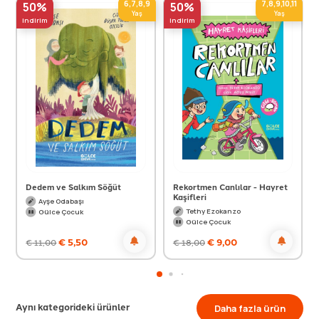
6,7,8,9
7,8,9,10,11
50%
50%
Yaş
Yaş
indirim
indirim
Dedem ve Salkım Söğüt
Rekortmen Canlılar - Hayret
Kaşifleri
Ayşe Odabaşı
Tethy Ezokanzo
Gülce Çocuk
Gülce Çocuk
€
5,50
€
9,00
€
11,00
€
18,00
Aynı kategorideki ürünler
Daha fazla ürün