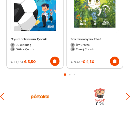
Oyunla Tanışan Çocuk
Saklanmayan Ebe!
Buket Kılaç
Ömür Uzel
Gülce Çocuk
Timaş Çocuk
€
5,50
€
4,50
€
11,00
€
9,00