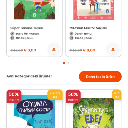
Süper Bahane Hakkı
Milo'nun Mucize Saçları
Büşra Ümmühan
Özlem Horlu
Timaş Çocuk
Timaş Çocuk
€
8,00
€
8,00
€
16,00
€
16,00
Aynı kategorideki ürünler
Daha fazla ürün
6,7,8,9
6,7
50%
50%
Yaş
Yaş
indirim
indirim