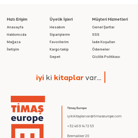
Hızlı Erişim
Üyelik İşleri
Müşteri Hizmetleri
Anasayfa
Hesabım
Genel Şartlar
Hakkımızda
Siparişlerim
SSS
Mağaza
Favorilerim
İade Koşulları
İletişim
Kargo takip
Ödemeler
Sepet
Gizlilik Politikası
i
y
i
k
i
k
i
t
a
p
l
a
r
v
a
r
.
.
.
Timaş Europe
iyikikitaplarvar@timaseurope.com
+32 469 14 72 53
Bremakker 20