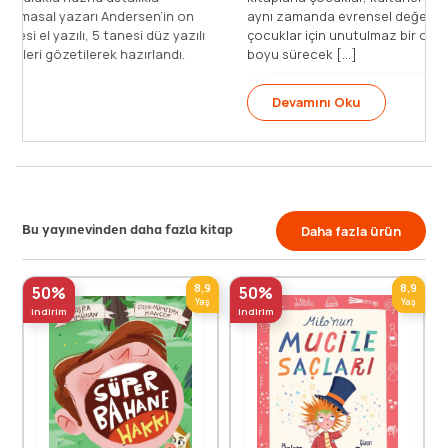
n on
aynı zamanda evrensel değerlerle de donanırlar. Klasikler,
 yazılı
çocuklar için unutulmaz bir okuma deneyimi ve yaşam
dı.
boyu sürecek [...]
Devamını Oku
Bu yayınevinden daha fazla kitap
Daha fazla ürün
8,9
8,9
50%
50%
Yaş
Yaş
indirim
indirim