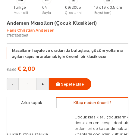
Türkçe
64
09/2005
13 x 19 x 0.5 cm
Metin dili
Sayfa
Çıkış tarihi
Boyut (cm)
Andersen Masalları (Çocuk Klasikleri)
Hans Christian Andersen
9789752632967
Masalların hayale ve oradan da buluşlara, çözüm yollarına
açılan kapısını aralamak için önemli bir klasik eser.
€
2,00
€
4,00
-
+
Sepete Ekle
Arka kapak
Kitap neden önemli?
Çocuk klasikleri, çocukların duygusal zeka gelişimini
desteklerken, sevgi, dostluk, azim ve mücadele gibi
erdemleri de kazandırmaktadır. Keyifle okuyacakları bu
kitaplarla çocuklar, kültürler arası zenginliği keşfederken