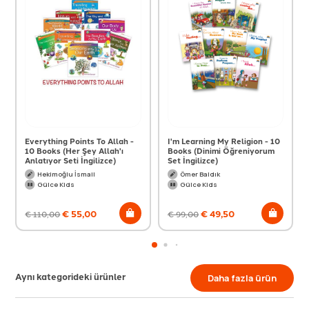
Everything Points To Allah -
I'm Learning My Religion - 10
10 Books (Her Şey Allah'ı
Books (Dinimi Öğreniyorum
Anlatıyor Seti İngilizce)
Set İngilizce)
Hekimoğlu İsmail
Ömer Baldık
Gülce Kids
Gülce Kids
€
55,00
€
49,50
€
110,00
€
99,00
Aynı kategorideki ürünler
Daha fazla ürün