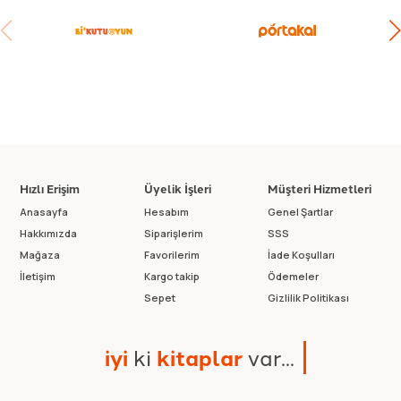
Hızlı Erişim
Üyelik İşleri
Müşteri Hizmetleri
Anasayfa
Hesabım
Genel Şartlar
Hakkımızda
Siparişlerim
SSS
Mağaza
Favorilerim
İade Koşulları
İletişim
Kargo takip
Ödemeler
Sepet
Gizlilik Politikası
i
y
i
k
i
k
i
t
a
p
l
a
r
v
a
r
.
.
.