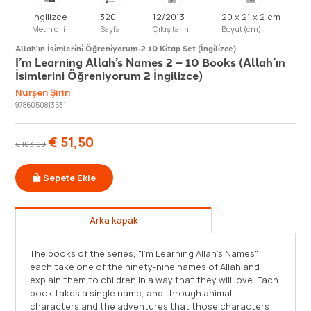
İngilizce
320
12/2013
20 x 21 x 2 cm
Metin dili
Sayfa
Çıkış tarihi
Boyut (cm)
Allah'ın İsi̇mleri̇ni̇ Öğreni̇yorum-2 10 Ki̇tap Set (İngi̇li̇zce)
I’m Learning Allah’s Names 2 – 10 Books (Allah’ın
İsimlerini Öğreniyorum 2 İngilizce)
Nurşen Şirin
9786050813531
€
51,50
€
103,00
Sepete Ekle
Arka kapak
The books of the series, "I'm Learning Allah's Names"
each take one of the ninety-nine names of Allah and
explain them to children in a way that they will love. Each
book takes a single name, and through animal
characters and the adventures that those characters