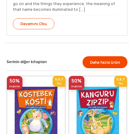
go on and the things they experience, the meaning of
that name becomes illuminated to [...]
Devamını Oku
Serinin diğer kitapları
Daha fazla ürün
5,6,7
5,6,7
50%
50%
Yaş
Yaş
indirim
indirim