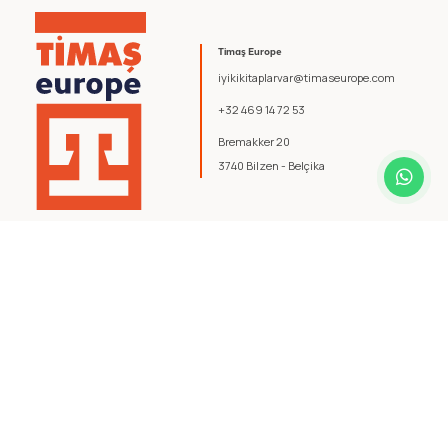
Timaş Europe
iyikikitaplarvar@timaseurope.com
+32 469 14 72 53
Bremakker 20
3740 Bilzen - Belçika
© 2026 Timaş Europe. Tüm hakları saklıdır.
Şartlar ve Koşullar
.
Gizlilik Politikası
.
yazılım