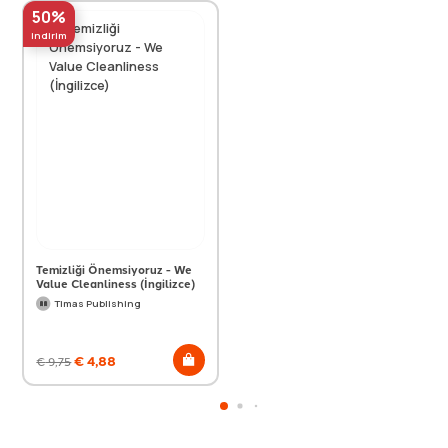
50%
indirim
Temizliği Önemsiyoruz - We
Value Cleanliness (İngilizce)
Timas Publishing
€
4,88
€
9,75