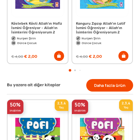
Köstebek Kösti Allah'ın Hafiz
Kanguru Zıpzıp Allah'ın Latif
İsmini Öğreniyor - Allah'ın
İsmini Öğreniyor - Allah'ın
İsimlerini Öğreniyorum 2
İsimlerini Öğreniyorum 2
Nurşen Şirin
Nurşen Şirin
Gülce Çocuk
Gülce Çocuk
€
2,00
€
2,00
€
4,00
€
4,00
Bu yazara ait diğer kitaplar
Daha fazla ürün
2,3,4
2,3,4
50%
50%
Yaş
Yaş
indirim
indirim