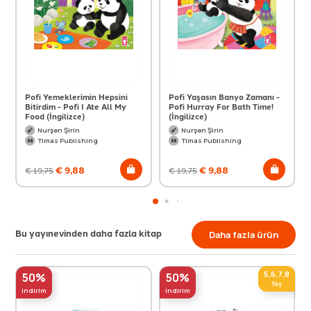
Pofi Yemeklerimin Hepsini
Pofi Yaşasın Banyo Zamanı -
Bitirdim - Pofi I Ate All My
Pofi Hurray For Bath Time!
Food (İngilizce)
(İngilizce)
Nurşen Şirin
Nurşen Şirin
Timas Publishing
Timas Publishing
€
9,88
€
9,88
€
19,75
€
19,75
Bu yayınevinden daha fazla kitap
Daha fazla ürün
5,6,7,8
50%
50%
Yaş
indirim
indirim