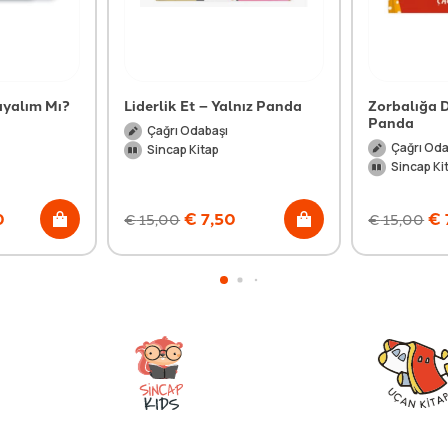
ayalım Mı?
Liderlik Et – Yalnız Panda
Zorbalığa D
Panda
Çağrı Odabaşı
Çağrı Oda
Sincap Kitap
Sincap Ki
0
€
7,50
€
€
15,00
€
15,00