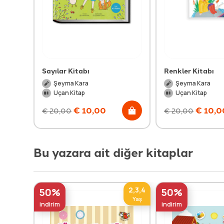
Sayılar Kitabı
Renkler Kitabı
Şeyma Kara
Şeyma Kara
Uçan Kitap
Uçan Kitap
€
10,00
€
10,0
€
20,00
€
20,00
Bu yazara ait diğer kitaplar
2,3,4
50%
50%
Yaş
indirim
indirim