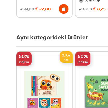
Uçan Kitap
€
22,00
€
8,25
€
44,00
€
16,50
Aynı kategorideki ürünler
2,3,4
50%
50%
Yaş
indirim
indirim