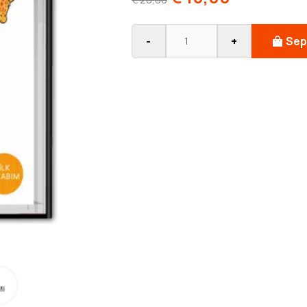
-
+
Sep