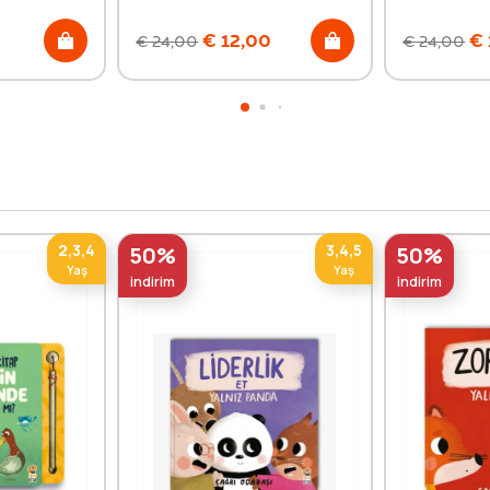
€
12,00
€
€
24,00
€
24,00
2,3,4
3,4,5
50%
50%
Yaş
Yaş
indirim
indirim