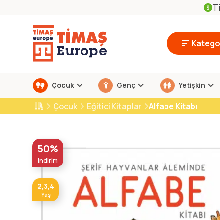
Ti
Kategor
Çocuk
Genç
Yetişkin
Çocuk
Eğitici Kitaplar
Alfabe Kitabı
50%
indirim
2,3,4
Yaş