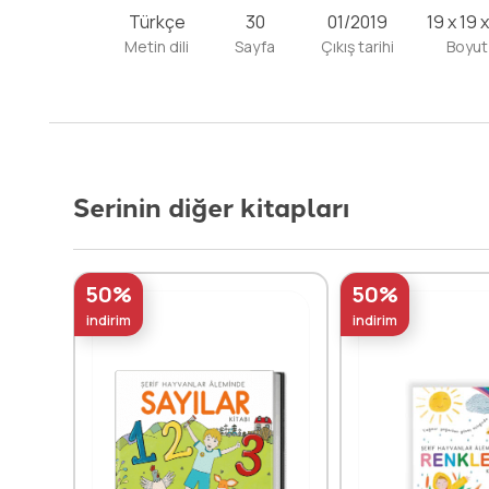
Türkçe
30
01/2019
19 x 19 
Metin dili
Sayfa
Çıkış tarihi
Boyut
Serinin diğer kitapları
50%
50%
indirim
indirim