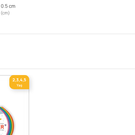
x 0.5 cm
 (cm)
2,3,4,5
Yaş