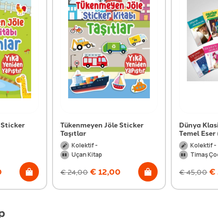
Sticker
Tükenmeyen Jöle Sticker
Dünya Klasi
Taşıtlar
Temel Eser 
Kolektif -
Kolektif -
Uçan Kitap
Timaş Ço
0
€
12,00
€
€
24,00
€
45,00
p