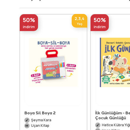
2,3,4
50%
50%
Yaş
indirim
indirim
Boya Sil Boya 2
İlk Günlüğüm - B
Çocuk Günlüğü
Şeyma Kara
Hatice Kübra Yiğ
Uçan Kitap