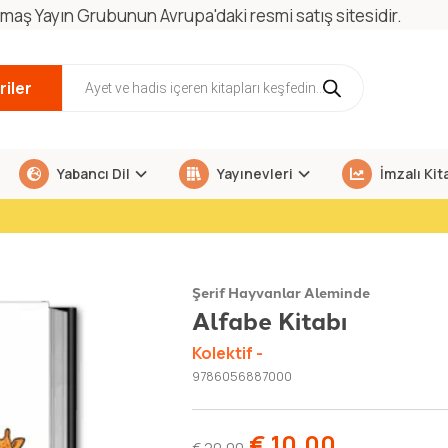
maş Yayın Grubunun Avrupa'daki resmi satış sitesidir.
iler
Yabancı Dil
Yayınevleri
İmzalı Kit
Şerif Hayvanlar Aleminde
Alfabe Kitabı
Kolektif -
9786056887000
€
10,00
€
20,00