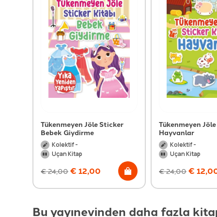
Tükenmeyen Jöle Sticker
Tükenmeyen Jöle 
Bebek Giydirme
Hayvanlar
Kolektif -
Kolektif -
Uçan Kitap
Uçan Kitap
€
12,00
€
12,0
€
24,00
€
24,00
Bu yayınevinden daha fazla kita