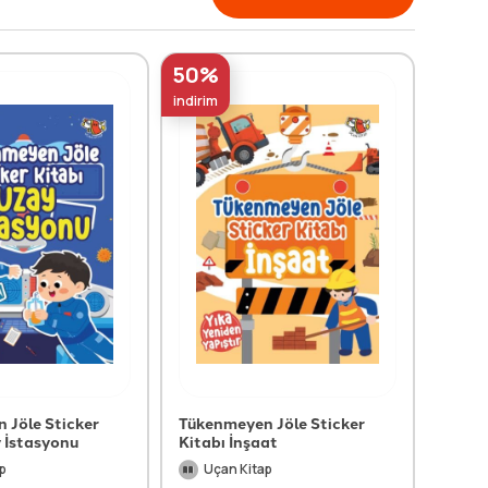
50%
50%
indirim
indirim
 Jöle Sticker
Tükenmeyen Jöle Sticker
Tüken
 İstasyonu
Kitabı İnşaat
Bebek
p
Uçan Kitap
Kol