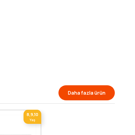
Daha fazla ürün
8,9,10
Yaş