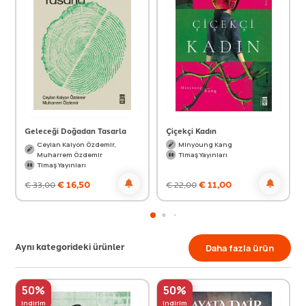
Geleceği Doğadan Tasarla
Çiçekçi Kadın
Ceylan Kalyon Özdemir,
Minyoung Kang
Muharrem Özdemir
Timaş Yayınları
Timaş Yayınları
€
16,50
€
11,00
€
33,00
€
22,00
Aynı kategorideki ürünler
Daha fazla ürün
50%
50%
indirim
indirim