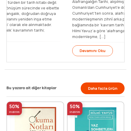
Alafrangalığın Tarihi, alışılmış türden bir tarih kitabı değil.
l.
Osmanlı’dan Cumhuriyet’e dönüşüm sürecinde ve elbette
tte
Cumhuriyet’ten sonra, alafrangalık, doğrudan doğruya
a
modernleşmenin zihnî arka planını yeniden inşa etme
bağlamında bir ‘kavram tarihi’ olarak ele alınmaktadır.
Hilmi Yavuz’a göre ‘alafrangalık’ kavramının tarihi;
modernleşme, [...]
Devamını Oku
Bu yazara ait diğer kitaplar
Daha fazla ürün
50%
50%
indirim
indirim