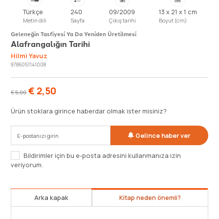
Türkçe
240
09/2009
13 x 21 x 1 cm
Metin dili
Sayfa
Çıkış tarihi
Boyut (cm)
Geleneği̇n Tasfi̇yesi̇ Ya Da Yeni̇den Üreti̇lmesi̇
Alafrangalığın Tarihi
Hilmi Yavuz
9786051141008
€
2,50
€
5,00
Ürün stoklara girince haberdar olmak ister misiniz?
Gelince haber ver
Bildirimler için bu e-posta adresini kullanmanıza izin
veriyorum.
Arka kapak
Kitap neden önemli?