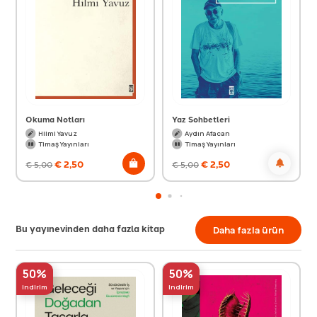
Okuma Notları
Yaz Sohbetleri
Hilmi Yavuz
Aydın Afacan
Timaş Yayınları
Timaş Yayınları
€
2,50
€
2,50
€
5,00
€
5,00
Bu yayınevinden daha fazla kitap
Daha fazla ürün
50%
50%
indirim
indirim