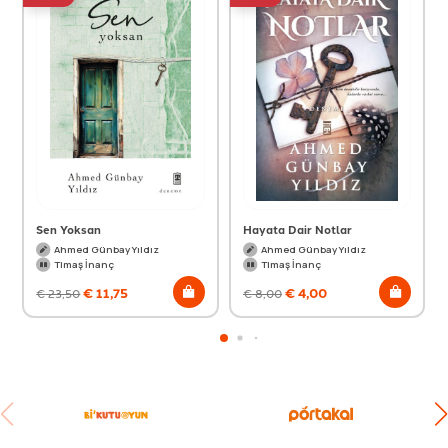
Sen Yoksan
Hayata Dair Notlar
Ahmed Günbay Yıldız
Ahmed Günbay Yıldız
Timaş İnanç
Timaş İnanç
€
11,75
€
4,00
€
23,50
€
8,00