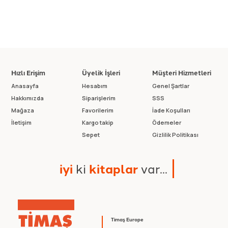
Hızlı Erişim
Üyelik İşleri
Müşteri Hizmetleri
Anasayfa
Hesabım
Genel Şartlar
Hakkımızda
Siparişlerim
SSS
Mağaza
Favorilerim
İade Koşulları
İletişim
Kargo takip
Ödemeler
Sepet
Gizlilik Politikası
i
y
i
k
i
k
i
t
a
p
l
a
r
v
a
r
.
.
.
Timaş Europe