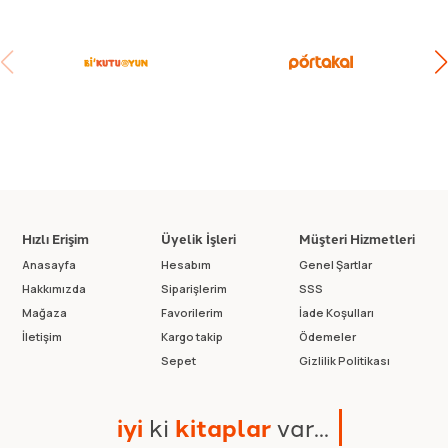
Hızlı Erişim
Üyelik İşleri
Müşteri Hizmetleri
Anasayfa
Hesabım
Genel Şartlar
Hakkımızda
Siparişlerim
SSS
Mağaza
Favorilerim
İade Koşulları
İletişim
Kargo takip
Ödemeler
Sepet
Gizlilik Politikası
i
y
i
k
i
k
i
t
a
p
l
a
r
v
a
r
.
.
.