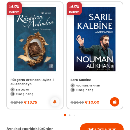
50%
50%
indirim
indirim
Rüzgarın Ardından: Ayine-i
Sarıl Kalbine
Zülcenaheyn
Nouman Ali Khan
Elif Veske
Timaş İnanç
Timaş İnanç
€
13,75
€
10,00
€
27,50
€
20,00
Aynı kategorideki ürünler
Daha fazla ürün