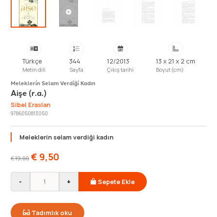
Türkçe
344
12/2013
13 x 21 x 2 cm
Metin dili
Sayfa
Çıkış tarihi
Boyut (cm)
Melekleri̇n Selam Verdi̇ği̇ Kadın
Aişe (r.a.)
Sibel Eraslan
9786050813050
Meleklerin selam verdiği kadın
€
9,50
€
19,00
-
+
Sepete Ekle
Tadımlık oku