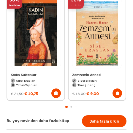
indirim
indirim
Kadın Sultanlar
Zemzemin Annesi
Sibel Eraslan
Sibel Eraslan
Timaş Yayınları
Timaş İnanç
€
10,75
€
9,00
€
21,50
€
18,00
Bu yayınevinden daha fazla kitap
Daha fazla ürün