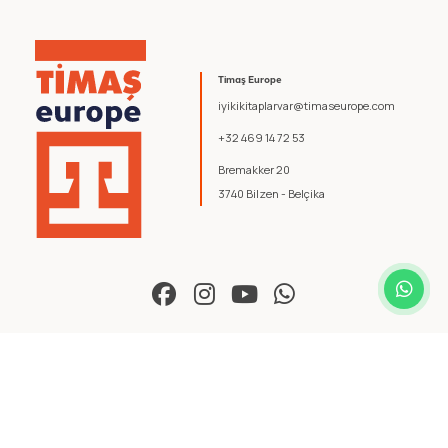
Timaş Europe
iyikikitaplarvar@timaseurope.com
+32 469 14 72 53
Bremakker 20
3740 Bilzen - Belçika
© 2026 Timaş Europe. Tüm hakları saklıdır.
Şartlar ve Koşullar
.
Gizlilik Politikası
.