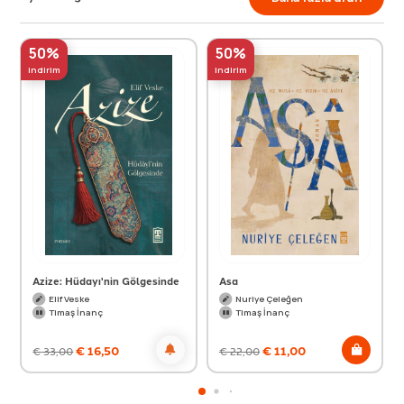
50%
50%
indirim
indirim
Azize: Hüdayı'nin Gölgesinde
Asa
Elif Veske
Nuriye Çeleğen
Timaş İnanç
Timaş İnanç
€
16,50
€
11,00
€
33,00
€
22,00