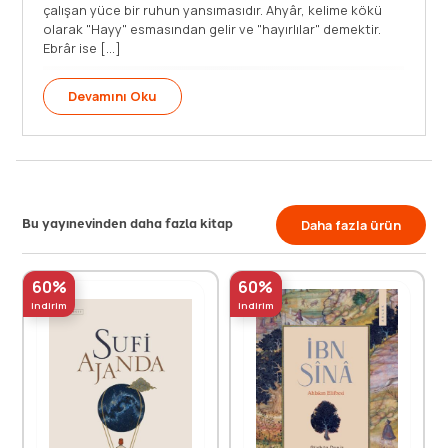
geleneklerinin bölge insanı üzerindeki tesirlerini bilhassa
çalışan
tasavvuf doktrini ve düşüncesi açısından görmek
olarak 
anlamında bu [...]
Ebrâr ise
Devamını Oku
Dev
Bu yayınevinden daha fazla kitap
Daha fazla ürün
60%
60%
indirim
indirim