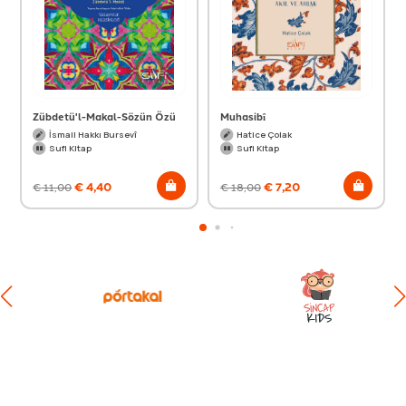
Zübdetü'l-Makal-Sözün Özü
Muhasibî
İsmail Hakkı Bursevî
Hatice Çolak
Sufi Kitap
Sufi Kitap
€
4,40
€
7,20
€
11,00
€
18,00