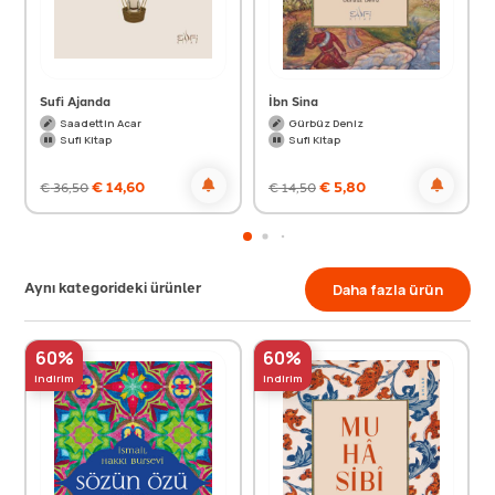
Sufi Ajanda
İbn Sina
Saadettin Acar
Gürbüz Deniz
Sufi Kitap
Sufi Kitap
€
14,60
€
5,80
€
36,50
€
14,50
Aynı kategorideki ürünler
Daha fazla ürün
60%
60%
indirim
indirim