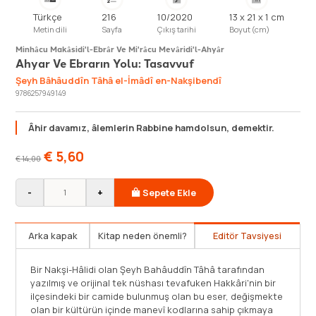
Türkçe
216
10/2020
13 x 21 x 1 cm
Metin dili
Sayfa
Çıkış tarihi
Boyut (cm)
Minhâcu Makâsidi'l-Ebrâr Ve Mi'râcu Mevâridi'l-Ahyâr
Ahyar Ve Ebrarın Yolu: Tasavvuf
Şeyh Bâhâuddîn Tâhâ el-İmâdî en-Nakşibendî
9786257949149
Âhir davamız, âlemlerin Rabbine hamdolsun, demektir.
€
5,60
€
14,00
-
+
Sepete Ekle
Arka kapak
Kitap neden önemli?
Editör Tavsiyesi
Bu kitap, Osmanlı son dönemine tanıklık etmiş ve Kuzey
Bir Nak
Irak topraklarında yaygın bir tarikat olan Hâlidiliğin
yazılmı
temsilini üstlenmiş bir şeyh efendiden intikal eden orijinal
ilçesin
ve mühim bir eserdir. Hem Müceddidiyye hem de Halidiyye
olan bi