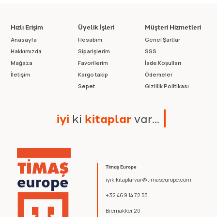
Hızlı Erişim
Üyelik İşleri
Müşteri Hizmetleri
Anasayfa
Hesabım
Genel Şartlar
Hakkımızda
Siparişlerim
SSS
Mağaza
Favorilerim
İade Koşulları
İletişim
Kargo takip
Ödemeler
Sepet
Gizlilik Politikası
i
y
i
k
i
k
i
t
a
p
l
a
r
v
a
r
.
.
.
Timaş Europe
iyikikitaplarvar@timaseurope.com
+32 469 14 72 53
Bremakker 20