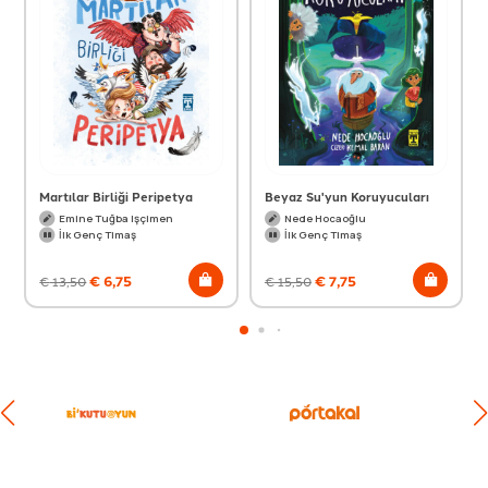
Martılar Birliği Peripetya
Beyaz Su'yun Koruyucuları
Emine Tuğba Işçimen
Nede Hocaoğlu
İlk Genç Timaş
İlk Genç Timaş
€
6,75
€
7,75
€
13,50
€
15,50