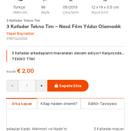
Türkçe
96
05/2019
12 x 19 x 0.5 cm
Metin dili
Sayfa
Çıkış tarihi
Boyut (cm)
3 Kafadar Tekno Tim
3 Kafadar Tekno Tim – Nasıl Film Yıldızı Olamadık
Yaşar Bayraktar
9789752452329
3 Kafadar arkadaşların maceraları devam ediyor! Karşınızda…
TEKNO TİM!
€
2,00
€
4,00
-
+
Sepete Ekle
Arka kapak
Kitap neden önemli?
Editör Tavsiyesi
lklerin günüydü: İlk defa film seti gördük, ilk defa
mde oynama teklifi aldık… En önemlisi de -oyuncu da
k defa bir padişahla tanıştık!” Tekno Kadir, Mehmet
"Üç Kafadar" ar