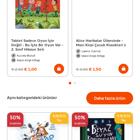
Tablet Sadece Oyun İçin
Alice Harikalar Ülkesinde -
Değil! - Bu İşte Bir Oyun Var -
Mavi Kirpi Çocuk Klasikleri 1
2. Sınıf Hikaye Seti
Lewis Carrol
Kuzey Bulut
Mavi Kirpi Kitap
Mavi Kirpi Kitap
€
1,00
€
1,50
€
2,00
€
3,00
Aynı kategorideki ürünler
Daha fazla ürün
9,10,11,12
9,10,11,12
50%
50%
Yaş
Yaş
indirim
indirim