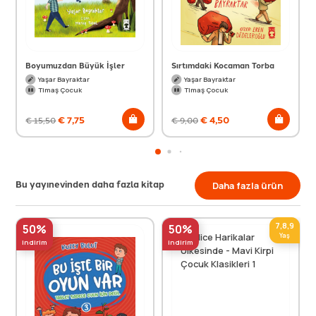
Boyumuzdan Büyük İşler
Sırtımdaki Kocaman Torba
Yaşar Bayraktar
Yaşar Bayraktar
Timaş Çocuk
Timaş Çocuk
€
7,75
€
4,50
€
15,50
€
9,00
Bu yayınevinden daha fazla kitap
Daha fazla ürün
7,8,9
50%
50%
Yaş
indirim
indirim