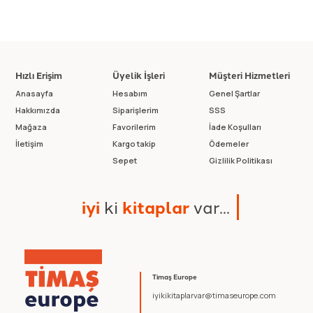
Hızlı Erişim
Üyelik İşleri
Müşteri Hizmetleri
Anasayfa
Hesabım
Genel Şartlar
Hakkımızda
Siparişlerim
SSS
Mağaza
Favorilerim
İade Koşulları
İletişim
Kargo takip
Ödemeler
Sepet
Gizlilik Politikası
i
y
i
k
i
k
i
t
a
p
l
a
r
v
a
r
.
.
.
Timaş Europe
iyikikitaplarvar@timaseurope.com